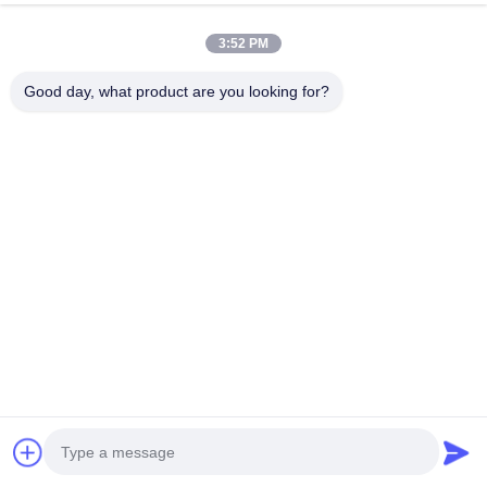
оборотов в минуту Подходит для
Поговорите Сейчас
экскаваторов
3:52 PM
Отправить Запрос
Good day, what product are you looking for?
#
Дизельный Двигатель CAT
#
4-Тактный Дизельный Двигатель
#
4-Цилиндровый Дизельный Двигатель
дизельный двигатель
2026-05-22
Дюц BF4M2012 4-цилиндровый дизельный двигатель 74,9 кВт @ 2200
оборотов в минуту Подходит для экскаваторов BF4M2012 - это
компактный, высокопроизводительный четырехцилиндровый рядный
дизельный двигате...
Смотрите больше
Сообщения посетителя
Оставьте сообщение
Пока нет публичных комментариев