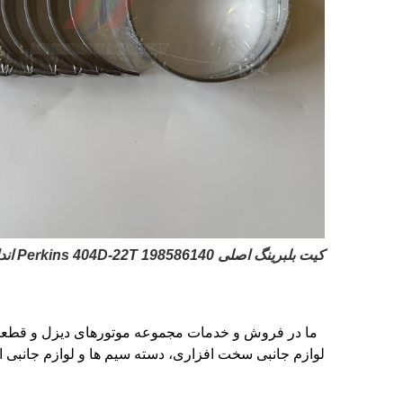
کیت بلبرینگ اصلی Perkins 404D-22T 198586140 اندازه استاندارد، برای تعمیر ژورنال میل لنگ
ما در فروش و خدمات مجموعه موتورهای دیزل و قطعات 
لوازم جانبی سخت افزاری، دسته سیم ها و لوازم جانبی ال