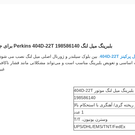
بلبرینگ میل لنگ Perkins 404D-22T 198586140 برای جایگزینی یاتاقان اصلی در موتورهای 404D مناسب است.
ینز 404D-22T
. بین بلوک سیلندر و ژورنال اصلی میل لنگ نصب می شود 
ت اساسی و تعویض بلبرینگ مناسب است و می‌تواند مشکلاتی مانند فشار ناک
غیر
بلبرینگ میل لنگ موتور 404D-22T
198586140
ریخته گری/ آهنگری با استحکام بالا
1 عدد
وسترن یونیون، T/T
UPS/DHL/EMS/TNT/FedEx