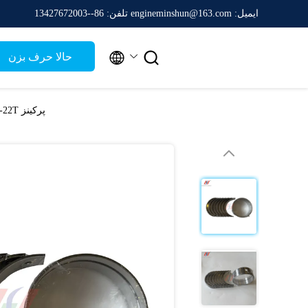
ایمیل: engineminshun@163.com
تلفن: 86--13427672003


حالا حرف بزن
پرکینز 404D-22T حامل کلانکشاف 198586140 برای جایگزینی حامل اصلی در موتورهای 404D مناسب است