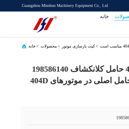
Guangzhou Minshun Machinery Equipment Co., Ltd.
ولات
خانه
>
کیت بازسازی موتور
>
محصولات
>
خانه
پرکینز 404D-22T حامل کلانکشاف 198586140
برای جایگزینی حامل اصلی در موتورهای 404D
19858