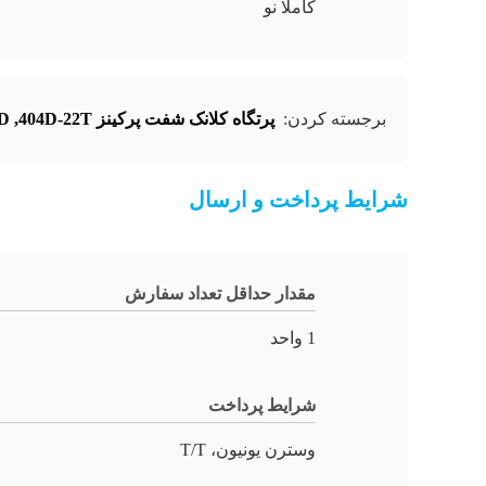
کاملا نو
برجسته کردن:
پرتگاه کلانک شفت پرکینز 404D-22T
,
404D جا
شرایط پرداخت و ارسال
مقدار حداقل تعداد سفارش
1 واحد
شرایط پرداخت
وسترن یونیون، T/T