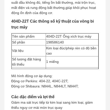
suất dầu không đủ, tiếng ồn bất thường, mài trộn trục,
mất điện và rung động bất thường,giúp khôi phục hoạt
động ổn định của động cơ.
404D-22T Các thông số kỹ thuật của vòng bi
trục máy
Tên sản phẩm
404D-22T Ống xích trục máy
Số phần
198586140
Kim loại đúc/phép rèn có độ bền
Vật liệu
cao
Số lượng đặt hàng
1 miếng
tối thiểu
Phương thức thanh
Western Union, T/T
toán
Mô hình động cơ áp dụng:
Động cơ Perkins: 404-22, 404C-22T;
Phương pháp vận
UPS/DHL/EMS/TNT/FedEx
Động cơ Shibaura: N844L, N844LT, N844T;
chuyển
Các đặc điểm và lợi thế
Giảm ma sát trực tiếp từ kim loại sang kim loại, giảm
thiểu nguy cơ mài mòn trục quay