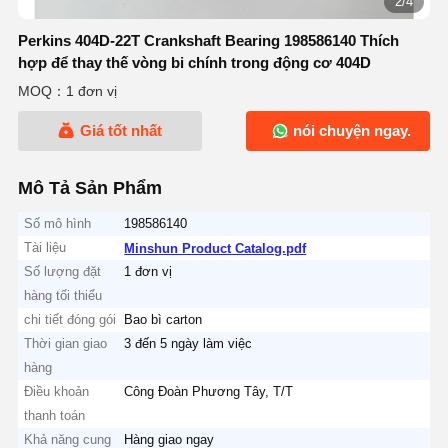
2/4
Perkins 404D-22T Crankshaft Bearing 198586140 Thích
hợp để thay thế vòng bi chính trong động cơ 404D
MOQ：1 đơn vị
Giá tốt nhất
nói chuyện ngay.
Mô Tả Sản Phẩm
Số mô hình
198586140
Tài liệu
Minshun Product Catalog.pdf
Số lượng đặt
1 đơn vị
hàng tối thiểu
chi tiết đóng gói
Bao bì carton
Thời gian giao
3 đến 5 ngày làm việc
hàng
Điều khoản
Công Đoàn Phương Tây, T/T
thanh toán
Khả năng cung
Hàng giao ngay