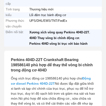
cấp
Tình trạng
Thương hiệu mới
kiểu
Lối đệm trục bánh động cơ
Phương thức
UPS/DHL/EMS/TNT/FedEx
vận chuyển
Điểm nổi bật:
,
Xương xích vòng quay Perkins 404D-22T
,
404D Thay vòng bi chính động cơ
Perkins 404D vòng bi trục với bảo hành
Perkins 404D-22T Crankshaft Bearing
198586140 phù hợp để thay thế vòng bi chính
trong động cơ 404D
Ống xích trục động cơ 198586140 phù hợp cho
Động
cơ diesel Perkins 404D-22T
Nó được lắp đặt giữa khối
xi lanh và tạp chí chính của trục trục, phục vụ để hỗ trợ
trục trục, duy trì độ sạch bôi trơn và giảm ma sát và hao
mòn.Nó phù hợp để sửa chữa động cơ., sửa chữa và
thay thế vòng bi, và có thể cải thiện các vấn đề như áp