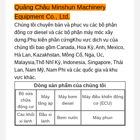
Quảng Châu Minshun Machinery
Equipment Co., Ltd.
Chuyến
Kiểm Soát
Liên Hệ Với
Tin Tức
Chúng tôi chuyên bán và phục vụ các bộ phận
Tham Quan
Chất Lượng
Chúng Tôi
động cơ diesel và các bộ phận máy móc xây
Nhà Máy
dựng.Phụ kiện phần cứngKhu vực dịch vụ của
chúng tôi bao gồm Canada, Hoa Kỳ, Anh, Mexico,
Hà Lan, Kazakhstan, Mông Cổ, Nga, Úc,
Malaysia,Thổ Nhĩ Kỳ, Indonesia, Singapore, Thái
Lan, Nam Mỹ, Nam Phi và các quốc gia và khu
Các Trường
Hợp
vực khác.
Dòng sản phẩm của chúng tôi
động cơ Perkins
Bộ sửa
Máy
Máy bơm
Máy điều khiển động
chữa
tăng áp
diesel
cơ (ECU)
Động cơ Yanmar
động cơ
Các khối
Đầu xi
Bơm nước
Máy phun
động cơ Kubota
xi lanh
lanh
Các phụ
Động cơ Isuzu
Động cơ
Máy bơm thủy lực
Bộ lọc
kiện động
khởi động
máy đào