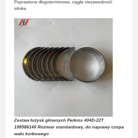
Poprawiona długoterminowa, ciągła niezawodność
silnika
Strona
Produkty
Pokaz VR
O Nas
Zestaw łożysk głównych Perkins 404D-22T
Główna
198586140 Rozmiar standardowy, do naprawy czopa
wału korbowego