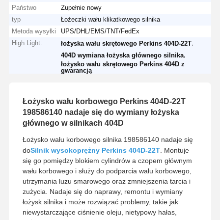
Państwo
Zupełnie nowy
typ
Łożeczki wału klikatkowego silnika
Metoda wysyłki
UPS/DHL/EMS/TNT/FedEx
High Light:
,
łożyska wału skrętowego Perkins 404D-22T
,
404D wymiana łożyska głównego silnika
łożysko wału skrętowego Perkins 404D z
gwarancją
Łożysko wału korbowego Perkins 404D-22T
198586140 nadaje się do wymiany łożyska
głównego w silnikach 404D
Łożysko wału korbowego silnika 198586140 nadaje się
do
Silnik wysokoprężny Perkins 404D-22T
. Montuje
się go pomiędzy blokiem cylindrów a czopem głównym
wału korbowego i służy do podparcia wału korbowego,
utrzymania luzu smarowego oraz zmniejszenia tarcia i
zużycia. Nadaje się do naprawy, remontu i wymiany
łożysk silnika i może rozwiązać problemy, takie jak
niewystarczające ciśnienie oleju, nietypowy hałas,