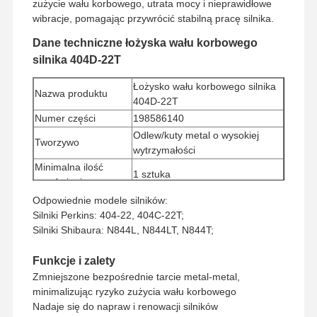
zużycie wału korbowego, utrata mocy i nieprawidłowe
wibracje, pomagając przywrócić stabilną pracę silnika.
Dane techniczne łożyska wału korbowego
silnika 404D-22T
Łożysko wału korbowego silnika
Nazwa produktu
404D-22T
Numer części
198586140
Odlew/kuty metal o wysokiej
Tworzywo
wytrzymałości
Minimalna ilość
1 sztuka
zamówienia
Metoda płatności
Western Union, T/T
Odpowiednie modele silników:
Silniki Perkins: 404-22, 404C-22T;
Sposób wysyłki
UPS/DHL/EMS/TNT/FedEx
Silniki Shibaura: N844L, N844LT, N844T;
Funkcje i zalety
Zmniejszone bezpośrednie tarcie metal-metal,
minimalizując ryzyko zużycia wału korbowego
Nadaje się do napraw i renowacji silników