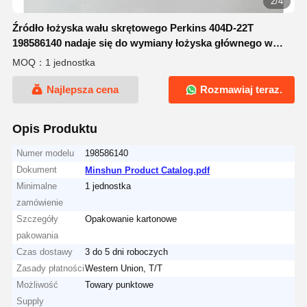
2/4
Źródło łożyska wału skrętowego Perkins 404D-22T
198586140 nadaje się do wymiany łożyska głównego w
silnikach 404D
MOQ：1 jednostka
Najlepsza cena
Rozmawiaj teraz.
Opis Produktu
Numer modelu
198586140
Dokument
Minshun Product Catalog.pdf
Minimalne
1 jednostka
zamówienie
Szczegóły
Opakowanie kartonowe
pakowania
Czas dostawy
3 do 5 dni roboczych
Zasady płatności
Western Union, T/T
Możliwość
Towary punktowe
Supply