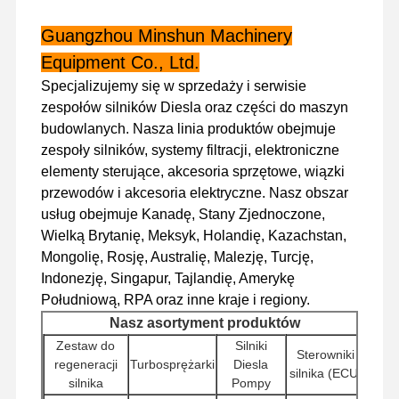
Guangzhou Minshun Machinery
Equipment Co., Ltd.
Wycieczka
Kontrola
Skontaktuj
Aktualności
Po Fabryce
Jakości
Się Z Nami
Specjalizujemy się w sprzedaży i serwisie
zespołów silników Diesla oraz części do maszyn
budowlanych. Nasza linia produktów obejmuje
zespoły silników, systemy filtracji, elektroniczne
elementy sterujące, akcesoria sprzętowe, wiązki
Sprawy
przewodów i akcesoria elektryczne. Nasz obszar
usług obejmuje Kanadę, Stany Zjednoczone,
Silnik Perkinsa
Wielką Brytanię, Meksyk, Holandię, Kazachstan,
Mongolię, Rosję, Australię, Malezję, Turcję,
Silnik Yanmar
Indonezję, Singapur, Tajlandię, Amerykę
Południową, RPA oraz inne kraje i regiony.
Silnik Kubota
Nasz asortyment produktów
Silnik Isuzu
Zestaw do
Silniki
Sterowniki
regeneracji
Turbosprężarki
Diesla
silnika (ECU)
Silnik CUMMINS
silnika
Pompy