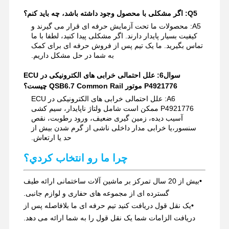
Q5: اگر مشکلی با محصول وجود داشته باشد، چه باید کنم؟
A5: محصولات ما تحت آزمایش حرفه ای قرار می گیرند و
کیفیت بسیار پایدار دارند. اگر مشکلی پیدا کنید، لطفا با ما
تماس بگیرید. ما یک تیم پس از فروش حرفه ای برای کمک
به شما در حل مشکل داریم.
سوال6: علل احتمالی خرابی های الکترونیکی در ECU
P4921776 موتور QSB6.7 Common Rail چیست؟
A6: علل احتمالی خرابی های الکترونیکی در ECU
P4921776 ممکن است شامل ولتاژ ناپایدار، سیم کشی
آسیب دیده، زمین گیری ضعیف، ورود رطوبت، نقص
سنسور،یا خرابی مدار داخلی ناشی از گرم شدن بیش از
حد یا ارتعاش.
چرا ما رو انتخاب کردي؟
•
بیش از 20 سال تمرکز بر ماشین آلات ساختمانی ارائه طیف
گسترده ای از مجموعه های حفاری و لوازم جانبی.
•
یک نقل قول دریافت کنید تیم حرفه ای ما بلافاصله پس از
دریافت الزامات شما یک نقل قول را به شما ارائه می دهد.