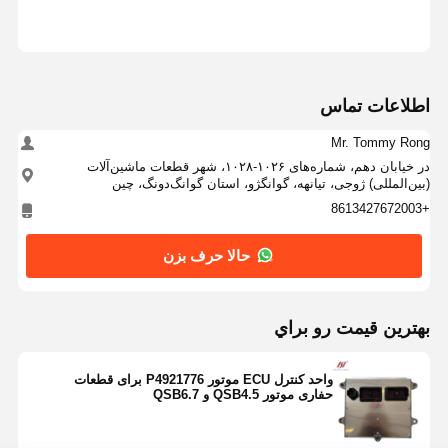
اطلاعات تماس
Mr. Tommy Rong
در خیابان دهم، شماره‌های ۱۰۲۶-۱۰۲۸، شهر قطعات ماشین‌آلات
(بین‌المللی) ژوجی، تیانهه، گوانگژو، استان گوانگ‌دونگ، چین
+8613427672003
حالا حرف بزن
بهترين قيمت رو براي
واحد کنترل ECU موتور P4921776 برای قطعات
حفاری موتور QSB4.5 و QSB6.7