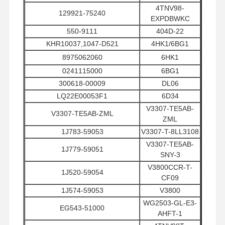
4TNV98-
129921-75240
EXPDBWKC
550-9111
404D-22
بازدید از
کنترل کیفیت
تماس با ما
اخبار
KHR10037,1047-D521
4HK1/6BG1
کارخانه
8975062060
6HK1
0241115000
6BG1
300618-00009
DL06
LQ22E00053F1
6D34
پرونده ها
V3307-TE5AB-
V3307-TE5AB-ZML
ZML
1J783-59053
V3307-T-8LL3108
موتور پرکینز
V3307-TE5AB-
1J779-59051
موتور یانمار
SNY-3
V3800CCR-T-
1J520-59054
موتور کوبوتا
CF09
1J574-59053
V3800
موتور ايسوزو
WG2503-GL-E3-
EG543-51000
AHFT-1
موتور کامینز