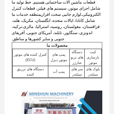
قطعات ماشین آلات ساختمانی هستیم. خط تولید ما
شامل اجزای موتور، سیستم های فیلتر، قطعات کنترل
قطعات یدکی بیل مکانیکی
الکترونیکی،لوازم جانبی سخت افزاریمنطقه خدمات ما
شامل کانادا، ایالات متحده، انگلستان، مکزیک، هلند،
قزاقستان، مغولستان، روسیه، استرالیا، مالزی،ترکیه،
اندونزی، سنگاپور، تایلند، آمریکای جنوبی، آفریقای
جنوبی و سایر کشورها و مناطق.
محصولات ما
کیت
دستگاه
پمپ های
کنترل کننده های موتور
بازسازی
های تربو
موتور دیزل
(ECU)
موتور
شارژر
بلوک های
سر های
دستگاه های تزریق
پمپ آب
سیلندر
سیلندر
کننده
موتورهای
سایر لوازم
پمپ های هیدرولیک
فیلترها
استارتر
جانبی موتور
حفاری
دریچه
قطعات
اجزای موتور
اجزای شاسی و سایر
های توزیع
چرخ دار
سفر
لوازم جانبی
کننده