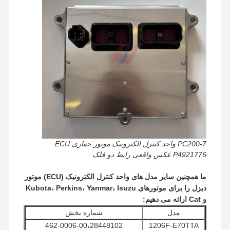
PC200-7 واحد کنترل الکترونیک موتور حفاری ECU
P4921776 عکس واقعی رابط دو فلک
ما همچنین سایر مدل های واحد کنترل الکترونیک (ECU) موتور
دیزل را برای موتورهای Kubota، Perkins، Yanmar، Isuzu
و Cat ارائه می دهیم:
خانه
محصولات
نمایش واقعیت
درباره ما
مجازی
مدل
شماره بخش
462-0006-00،28448102
1206F-E70TTA