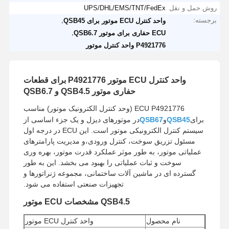
روش حمل و نقل
UPS/DHL/EMS/TNT/FedEx
برجسته:
,
واحد کنترل ECU موتور برای QSB45
,
ECU حفاری برای موتور QSB6.7
P4921776 واحد کنترل موتور
واحد کنترل ECU موتور P4921776 برای قطعات
حفاری موتور QSB4.5 و QSB6.7
ECU P4921776 (وحد کنترل الکترونیک موتور) مناسب
برای
QSB45
و
QSB67
در موتورهای دیزل و یک جزء اساسی از
سیستم کنترل الکترونیکی موتور است. این ECU در درجه اول
مسئول تزریق سوخت، کنترل ورودی،و مدیریت پارامترهای
عملیاتی موتور، به طور موثر عملکرد قدرت موتور، بهره وری
سوخت و ثبات عملیاتی را بهبود می بخشد. این به طور
گسترده ای در ماشین آلات ساختمانی، مجموعه ژنراتورها و
تجهیزات صنعتی استفاده می شود.
QSB4.5 مشخصات ECU موتور
نام محصول
واحد کنترل ECU موتور