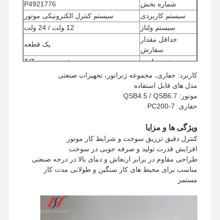
شماره بخش
P4921776
سیستم کاربردی
سیستم کنترل الکترونیکی موتور
سیستم ولتاژ
12 ولت / 24 ولت
حداقل مقدار
یک قطعه
سفارش
روش پرداخت
وسترن یونیون، T/T
روش حمل
UPS/DHL/EMS/TNT/FedEx
کاربرد: حفاری، مجموعه ژنراتور، تجهیزات صنعتی
مدل های قابل استفاده
موتور: QSB4.5 / QSB6.7
حفاری: PC200-7
ویژگی ها و مزایا
کنترل دقیق تزریق سوخت و شرایط کار موتور
افزایش قدرت تولید و صرفه جویی در سوخت
طراحی مقاوم در برابر ارتعاش و دمای بالا در درجه صنعتی
مناسب برای محیط های کار سنگین و طولانی مدت کار
مستمر