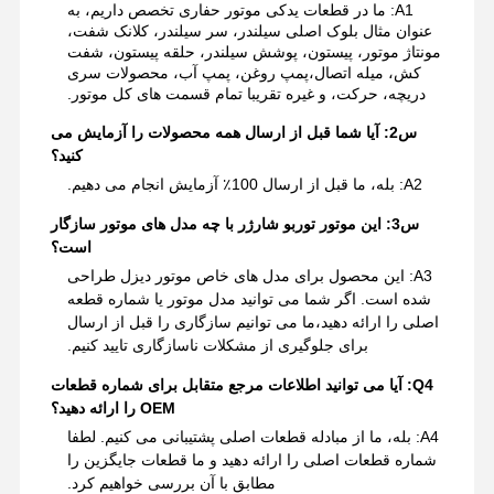
A1: ما در قطعات یدکی موتور حفاری تخصص داریم، به
عنوان مثال بلوک اصلی سیلندر، سر سیلندر، کلانک شفت،
مونتاژ موتور، پیستون، پوشش سیلندر، حلقه پیستون، شفت
کش، میله اتصال،پمپ روغن، پمپ آب، محصولات سری
دریچه، حرکت، و غیره تقریبا تمام قسمت های کل موتور.
س2: آیا شما قبل از ارسال همه محصولات را آزمایش می
کنید؟
A2: بله، ما قبل از ارسال 100٪ آزمایش انجام می دهیم.
س3: این موتور توربو شارژر با چه مدل های موتور سازگار
است؟
A3: این محصول برای مدل های خاص موتور دیزل طراحی
شده است. اگر شما می توانید مدل موتور یا شماره قطعه
اصلی را ارائه دهید،ما می توانیم سازگاری را قبل از ارسال
برای جلوگیری از مشکلات ناسازگاری تایید کنیم.
Q4: آیا می توانید اطلاعات مرجع متقابل برای شماره قطعات
OEM را ارائه دهید؟
A4: بله، ما از مبادله قطعات اصلی پشتیبانی می کنیم. لطفا
شماره قطعات اصلی را ارائه دهید و ما قطعات جایگزین را
مطابق با آن بررسی خواهیم کرد.