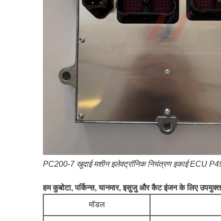
PC200-7 खुदाई मशीन इलेक्ट्रॉनिक नियंत्रण इकाई ECU P4921
हम कुबोटा, पर्किन्स, यानमार, इसुजु और कैट इंजन के लिए उपयुक्
मॉडल