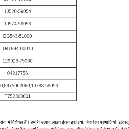
1J520-59054
1J574-59053
EG543-51000
1R1994-00013
129923-75060
04217756
0,8975062060,1J783-59053
T752300001
ा में विशेषज्ञ हैं। हमारी उत्पाद लाइन इंजन इकाइयों, निस्पंदन प्रणालियों, इलेक