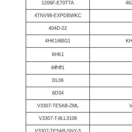
1206F-E70TTA
46
4TNV98-EXPDBWKC
404D-22
4HK1/6BG1
KH
6HK1
6बीजी1
DL06
6D34
V3307-TE5AB-ZML
V
V3307-T-8LL3108
V3307-TE5AB-SNY-3