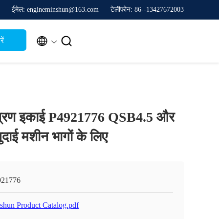
ईमेल: engineminshun@163.com
टेलीफोन: 86--13427672003


ें
त्रण इकाई P4921776 QSB4.5 और
ाई मशीन भागों के लिए
921776
shun Product Catalog.pdf