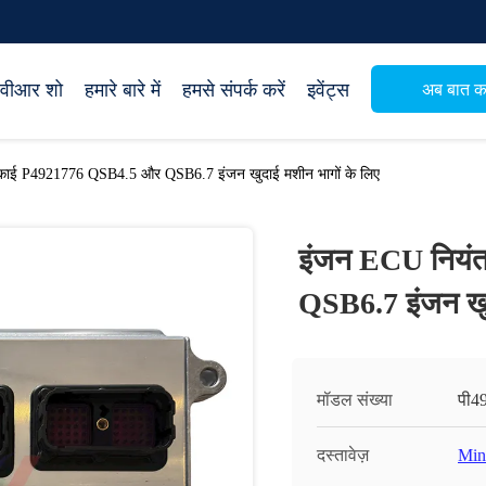
वीआर शो
हमारे बारे में
हमसे संपर्क करें
इवेंट्स
अब बात कर
काई P4921776 QSB4.5 और QSB6.7 इंजन खुदाई मशीन भागों के लिए
इंजन ECU नियं
QSB6.7 इंजन खुद
मॉडल संख्या
पी4
दस्तावेज़
Min