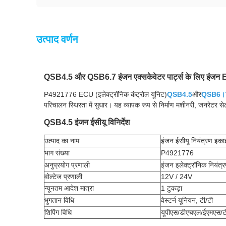
उत्पाद वर्णन
QSB4.5 और QSB6.7 इंजन एक्सकेवेटर पार्ट्स के लिए इंजन
P4921776 ECU (इलेक्ट्रॉनिक कंट्रोल यूनिट)
QSB4.5
और
QSB6।
परिचालन स्थिरता में सुधार। यह व्यापक रूप से निर्माण मशीनरी, जनरेटर स
QSB4.5 इंजन ईसीयू विनिर्देश
उत्पाद का नाम
इंजन ईसीयू नियंत्रण इका
भाग संख्या
P4921776
अनुप्रयोग प्रणाली
इंजन इलेक्ट्रॉनिक नियंत्
वोल्टेज प्रणाली
12V / 24V
न्यूनतम आदेश मात्रा
1 टुकड़ा
भुगतान विधि
वेस्टर्न यूनियन, टी/टी
शिपिंग विधि
यूपीएस/डीएचएल/ईएमएस/ट