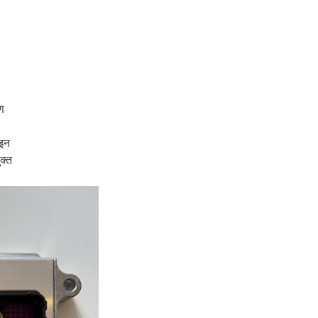
ण
ाइन
क्त