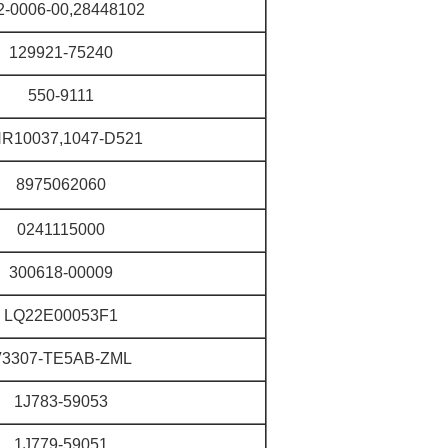
2-0006-00,28448102
129921-75240
550-9111
R10037,1047-D521
8975062060
0241115000
300618-00009
LQ22E00053F1
3307-TE5AB-ZML
1J783-59053
1J779-59051