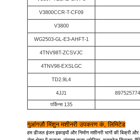
V3800CCR-T-CF09
V3800
WG2503-GL-E3-AHFT-1
4TNV98T-ZCSVJC
4TNV98-EXSLGC
TD2.9L4
4JJ1
897525774
पर्किन्स 135
गुआंगज़ौ मिंशुन मशीनरी उपकरण कं, लिमिटेड
हम डीजल इंजन इकाइयों और निर्माण मशीनरी भागों की बिक्री और सेव