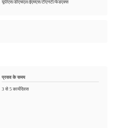
यूपीएस/डीएचएल/ईएमएस/टीएनटी/फेडएक्स
प्रसव के समय
3 से 5 कार्यदिवस