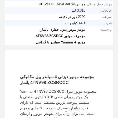
روش حمل و نقل
هوا/دریا/UPS/DHL/EMS/FedEx
جابجایی
3.318 لیتر
سرعت
2200 دور در دقیقه
قدرت
44.1 کیلو وات
برجسته:
,
مونتاژ موتور دیزل حفاری یانمار
,
مجموعه موتور 4TNV98-ZCSRCC
موتور Yanmar 4 سیلندر با گارانتی
مجموعه موتور دیزلی 4 سیلندر بیل مکانیکی
4TNV98-ZCSRCCC یانمار
مجموعه موتور دیزل Yanmar 4TNV98-ZCSRCC
یک موتور دیزلی خطی 3.318 لیتری صنعتی با
سیستم سوخت تزریق مستقیم است که دارای
قدرت پایدار، مصرف سوخت اقتصادی و دوام
است. می توان از آن برای تعویض موتور و ارتقای