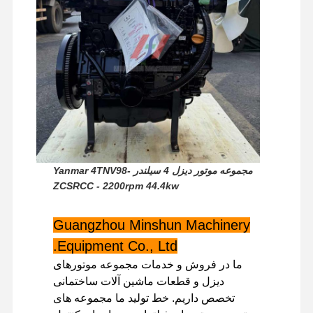
بازدید از
کنترل کیفیت
تماس با ما
اخبار
کارخانه
پرونده ها
مجموعه موتور دیزل 4 سیلندر Yanmar 4TNV98-
موتور پرکینز
ZCSRCC - 2200rpm 44.4kw
موتور یانمار
Guangzhou Minshun Machinery
موتور کوبوتا
Equipment Co., Ltd.
ما در فروش و خدمات مجموعه موتورهای
موتور ايسوزو
دیزل و قطعات ماشین آلات ساختمانی
تخصص داریم. خط تولید ما مجموعه های
موتور کامینز