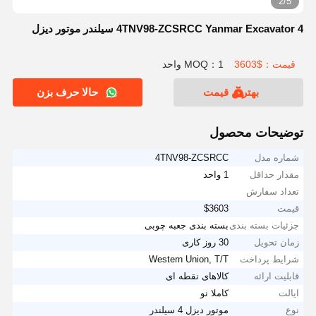
2/5
4TNV98-ZCSRCC Yanmar Excavator 4 سیلندر موتور دیزل
قیمت：$3603
MOQ：1 واحد
بهترین قیمت
حالا حرف بزن
توضیحات محصول
شماره مدل
4TNV98-ZCSRCC
مقدار حداقل
1 واحد
تعداد سفارش
قیمت
$3603
جزئیات بسته بندی
بسته بندی جعبه چوبی
زمان تحویل
30 روز کاری
شرایط پرداخت
Western Union, T/T
قابلیت ارائه
کالاهای نقطه ای
ایالت
کاملا نو
نوع
موتور دیزل 4 سیلندر