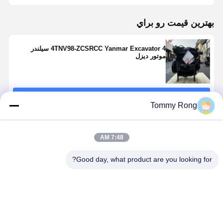
بهترين قيمت رو براي
4TNV98-ZCSRCC Yanmar Excavator 4 سیلندر
موتور دیزل
ادامه هید
Tommy Rong
محصولات توصیه شده
7:48 AM
Good day, what product are you looking for?
یانمار 4TNV88-
Yanmar
4TNV94L-
4TNV94L-
BSLG - یک
4TNV98-
ZCWCXG1
ZCWCXG1
موتور دیزل 4
EXPXGC موتور
موتور دیزل 4
موتور دیزل