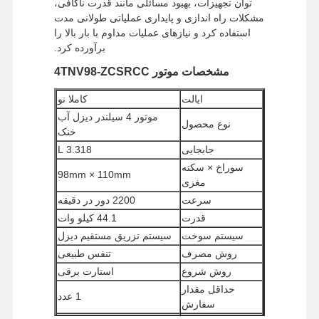
توان تجهیزات، بهبود مسائلی مانند قدرت ناکافی،
مشکلات راه اندازی و پایداری عملیاتی طولانی مدت
استفاده کرد و نیازهای عملیات مداوم با بار بالا را
برآورده کرد.
مشخصات موتور 4TNV98-ZCSRCC
ایالت
کاملا نو
موتور 4 سیلندر دیزل آب
نوع محصول
خنک
جابجایی
3.318 L
سوراخ × سکته
98mm × 110mm
مغزی
سرعت
2200 دور در دقیقه
قدرت
44.1 کیلو وات
سیستم سوخت
سیستم تزریق مستقیم دیزل
روش مصرف
تنفس طبیعی
روش شروع
استارت برقی
حداقل مقدار
1 عدد
سفارش