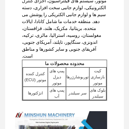
موتور، سیستم های فیلتراسیون، اجزای کنترل
موتور دیزل
الکترونیکی، لوازم جانبی سخت افزاری، دسته
سیم ها و لوازم جانبی الکتریکی را پوشش می
موتور میتسوبیشی
دهد. منطقه خدمات ما شامل کانادا، ایالات
متحده، بریتانیا، مکزیک، هلند، قزاقستان،
موتور بیل مکانیکی
مغولستان، روسیه، استرالیا، مالزی، ترکیه،
اندونزی، سنگاپور، تایلند، آمریکای جنوبی،
کیت بازسازی موتور
آفریقای جنوبی و سایر کشورها و مناطق
پمپ تزریق
است.
محدوده محصولات ما
تجمع توربو شارژر
کیت
پمپ های
کنترل کننده
بازسازی
توربوشارژرها
دیزل
سایر قطعات موتور
موتور (ECU)
موتور
موتور
بلوک های
پمپ های
سیستم کنترل الکترونیکی
سر سیلندر
انژکتورها
سیلندر
آب
اجزای الکتریکی موتور
سایر
پمپ های
موتورهای
لوازم
فیلترها
هیدرولیک بیل
سیستم سوخت موتور
استارت
جانبی
مکانیکی
موتور
قطعات هیدرولیک بیل مکانیکی
مجموعه
اجزای شاسی