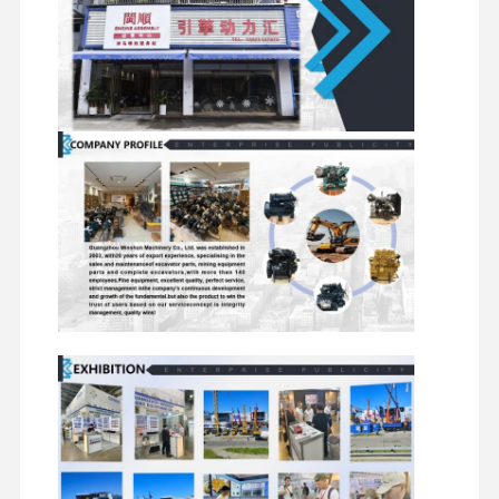
اجزای
شیرهای
موتورهای
و سایر لوازم
چرخشی
توزیع کننده
قطعات یدکی بیل مکانیکی
مسافرتی
جانبی