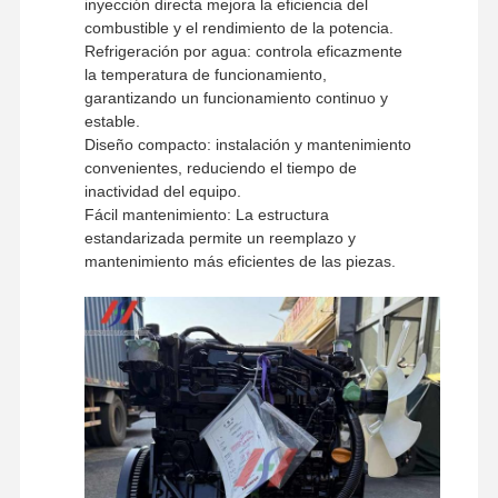
inyección directa mejora la eficiencia del
Métodos de
UPS / DHL / EMS / TNT /
combustible y el rendimiento de la potencia.
envío
FedEx
Refrigeración por agua: controla eficazmente
la temperatura de funcionamiento,
Visita A La
Control De
Contáctenos
Noticias
garantizando un funcionamiento continuo y
Fábrica
Calidad
estable.
Diseño compacto: instalación y mantenimiento
convenientes, reduciendo el tiempo de
inactividad del equipo.
Fácil mantenimiento: La estructura
Casos
estandarizada permite un reemplazo y
mantenimiento más eficientes de las piezas.
Perkins Engine
Motor Yanmar
El motor Kubota
El motor de Isuzu
Motor Cummins