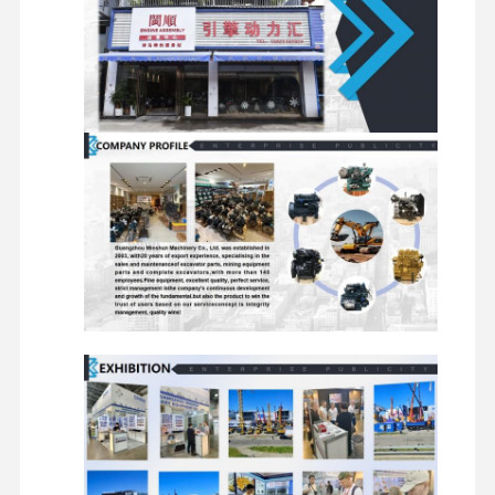
Filtros
arranque
para
para
motores
excavadoras
Conjuntos
Componentes
Las
Componentes
de
del chasis y
válvulas de
giratorios
motores
demás
distribución
de viaje
accesorios