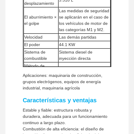
desplazamiento
Las medidas de seguridad
El aburrimiento ×
se aplicarán en el caso de
el golpe
los vehículos de motor de
las categorías M1 y M2.
Velocidad
Las demás partidas
El poder
44.1 KW
Sistema de
Sistema diesel de
combustible
inyección directa
Método de
Aspirado de forma natural
ingesta
Aplicaciones: maquinaria de construcción,
Método de
grupos electrógenos, equipos de energía
Inicio eléctrico
arranque
industrial, maquinaria agrícola
Cantidad mínima
1 pieza
Características y ventajas
de pedido
En el caso de las
Estable y fiable: estructura robusta y
empresas de servicios de
Inicio
Productos
Espectáculo
Sobre
duradera, adecuada para un funcionamiento
Métodos de pago
telecomunicaciones, el
De RV
Nosotros
continuo a largo plazo.
importe de la ayuda será
Combustión de alta eficiencia: el diseño de
el siguiente: