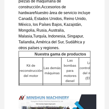
piezas de maquinaria de
construcción.Accesorios de
repuestos para excavadora
hardwareNuestro área de servicio incluye
Canadá, Estados Unidos, Reino Unido,
México, los Países Bajos, Kazajstán,
Mongolia, Rusia, Australia,
Malasia,Turquía, Indonesia, Singapur,
Tailandia, América del Sur, Sudáfrica y
otros países y regiones.
Nuestra gama de productos
Las
Los
Kit de
bombas
Las demás
controladores
reconstrucción
para
máquinas
del motor
del motor
motores
(ECU)
diesel
Las
Bloques de
Cabezas
Las demás
bombas
cilindros
de cilindros
máquinas
de agua
Otros
Pampas
Motores de
accesorios
hidráulicas