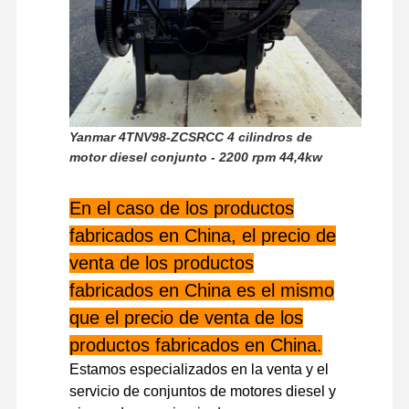
motor diesel
Motor de MITSUBISHI
Motor excavador
equipo de la reconstrucción del motor
Yanmar 4TNV98-ZCSRCC 4 cilindros de
motor diesel conjunto - 2200 rpm 44,4kw
Bomba de inyección
En el caso de los productos
Asamblea del turbocompresor
fabricados en China, el precio de
Otras piezas del motor
venta de los productos
fabricados en China es el mismo
Sistema de control electrónico
que el precio de venta de los
componentes eléctricos del motor
productos fabricados en China.
Sistema de combustible del motor
Estamos especializados en la venta y el
servicio de conjuntos de motores diesel y
Piezas hidráulicas de excavadora