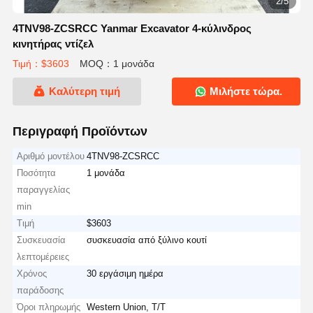
2/5
4TNV98-ZCSRCC Yanmar Excavator 4-κύλινδρος
κινητήρας ντίζελ
Τιμή：$3603
MOQ：1 μονάδα
Καλύτερη τιμή
Μιλήστε τώρα.
Περιγραφή Προϊόντων
Αριθμό μοντέλου
4TNV98-ZCSRCC
Ποσότητα
1 μονάδα
παραγγελίας
min
Τιμή
$3603
Συσκευασία
συσκευασία από ξύλινο κουτί
λεπτομέρειες
Χρόνος
30 εργάσιμη ημέρα
παράδοσης
Όροι πληρωμής
Western Union, T/T