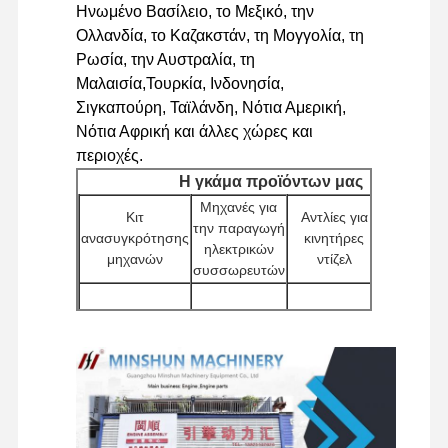
Υδραυλικά εξαρτήματα εκσκαφέα
Ηνωμένο Βασίλειο, το Μεξικό, την
Ολλανδία, το Καζακστάν, τη Μογγολία, τη
ανταλλακτικά εκσκαφέα
Ρωσία, την Αυστραλία, τη
Μαλαισία,Τουρκία, Ινδονησία,
Σιγκαπούρη, Ταϊλάνδη, Νότια Αμερική,
Νότια Αφρική και άλλες χώρες και
περιοχές.
Η γκάμα προϊόντων μας
Μηχανές για
Κιτ
Αντλίες για
Ελεγκτέ
την παραγωγή
ανασυγκρότησης
κινητήρες
κινητήρ
ηλεκτρικών
μηχανών
ντίζελ
(ECU)
συσσωρευτών
Μηχανές γ
την
Κύβλα
Κεφαλές
Αντλίες νερού
επεξεργασ
κυλίνδρων
κυλίνδρων
ηλεκτρικ
ενέργεια
Άλλα
Υδραυλικ
Μηχανές
Φίλτρα
εξαρτήματα
αντλίες
εκκίνησης
κινητήρα
εξορυκτ