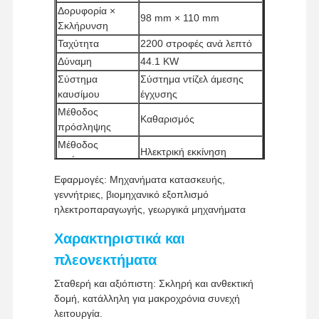
Δορυφορία ×
98 mm × 110 mm
Σκλήρυνση
Ταχύτητα
2200 στροφές ανά λεπτό
Δύναμη
44.1 KW
Σύστημα
Σύστημα ντίζελ άμεσης
καυσίμου
έγχυσης
Μέθοδος
Καθαρισμός
πρόσληψης
Μέθοδος
Ηλεκτρική εκκίνηση
εκκίνησης
Ελάχιστη
Εφαρμογές: Μηχανήματα κατασκευής,
ποσότητα
1 κομμάτι
γεννήτριες, βιομηχανικό εξοπλισμό
παραγγελίας
ηλεκτροπαραγωγής, γεωργικά μηχανήματα
Μέθοδοι
Western Union, T/T
Χαρακτηριστικά και
πληρωμής
Μέθοδοι
UPS / DHL / EMS / TNT /
πλεονεκτήματα
αποστολής
FedEx
Αρχική
Προϊόντα
Εκπομπή VR
Σχετικά Με
Σταθερή και αξιόπιστη: Σκληρή και ανθεκτική
Σελίδα
Εμάς
δομή, κατάλληλη για μακροχρόνια συνεχή
λειτουργία.