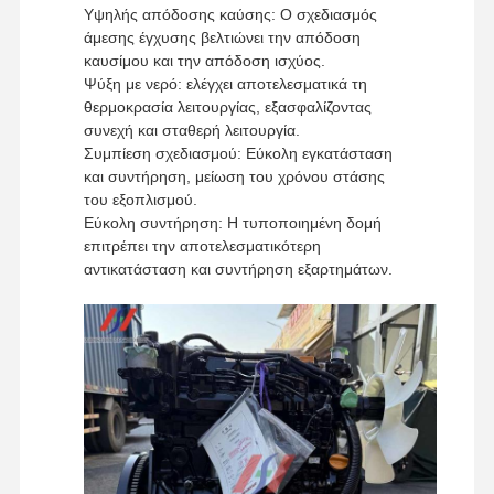
Υψηλής απόδοσης καύσης: Ο σχεδιασμός
άμεσης έγχυσης βελτιώνει την απόδοση
καυσίμου και την απόδοση ισχύος.
Επισκέψεις
Έλεγχος
Επικοινωνήσ
Ειδήσεις
Ψύξη με νερό: ελέγχει αποτελεσματικά τη
Στο
Ποιότητας
Τε Μαζί Μας
θερμοκρασία λειτουργίας, εξασφαλίζοντας
Εργοστάσιο
συνεχή και σταθερή λειτουργία.
Συμπίεση σχεδιασμού: Εύκολη εγκατάσταση
και συντήρηση, μείωση του χρόνου στάσης
του εξοπλισμού.
Εύκολη συντήρηση: Η τυποποιημένη δομή
επιτρέπει την αποτελεσματικότερη
Υποθέσεις
αντικατάσταση και συντήρηση εξαρτημάτων.
Μηχανή Perkins
Μηχανή Yanmar
Μηχανή Kubota
Μηχανή Isuzu
Κινητήρας Cummins