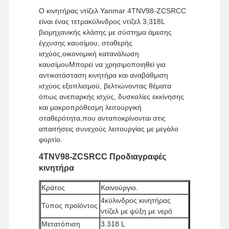
Ο κινητήρας ντίζελ Yanmar 4TNV98-ZCSRCC
είναι ένας τετρακύλινδρος ντίζελ 3,318L
βιομηχανικής κλάσης με σύστημα άμεσης
έγχυσης καυσίμου, σταθερής
ισχύος,οικονομική κατανάλωση
καυσίμουΜπορεί να χρησιμοποιηθεί για
αντικατάσταση κινητήρα και αναβάθμιση
ισχύος εξοπλισμού, βελτιώνοντας θέματα
όπως ανεπαρκής ισχύς, δυσκολίες εκκίνησης
και μακροπρόθεσμη λειτουργική
σταθερότητα,που ανταποκρίνονται στις
απαιτήσεις συνεχούς λειτουργίας με μεγάλο
φορτίο.
4TNV98-ZCSRCC Προδιαγραφές
κινητήρα
Κράτος
Καινούργιο.
4κύλινδρος κινητήρας
Τύπος προϊόντος
ντίζελ με ψύξη με νερό
Μετατόπιση
3.318 L