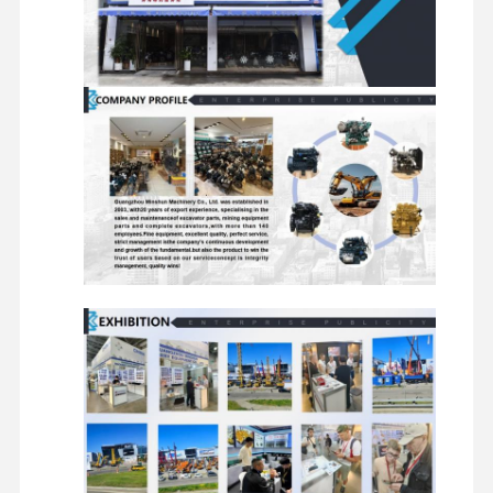
Συστατικ
Συγκροτήματα
του
Συστατικά
Κύλινδροι
κινητήρων
πλαισίο
περιστρεφόμενα
διανομής
ταξιδιού
και άλλ
εξαρτήμα