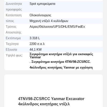
Δυνατότητα
Spot εμπορεύματα
προσφοράς
Κατάσταση
Ολοκαίνουργος
τύπος
Μηχανή ντίζελ 4 κυλίνδρων
Τρόπος
Αέρας/Θάλασσα/UPS/DHL/EMS/FedEx
Αποστολής
Εκτόπισμα
3.318 L
Ταχύτητα
2200 σ.α.λ
Εξουσία
44,1 KW
Συγκρότημα κινητήρα ντίζελ για εκσκαφείς
Υψηλό φως:
Yanmar
,
,
Συγκρότημα κινητήρα 4TNV98-ZCSRCC
4κύλινδρος κινητήρας Yanmar με εγγύηση
4TNV98-ZCSRCC Yanmar Excavator
4κύλινδρος κινητήρας ντίζελ