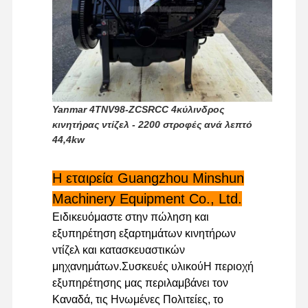
ντίζελ
Μηχανή της MITSUBISHI
Εκσκαφείο
Yanmar 4TNV98-ZCSRCC 4κύλινδρος
εξάρτηση επανοικοδομήσεων μηχανών
κινητήρας ντίζελ - 2200 στροφές ανά λεπτό
44,4kw
Αντλία ψεκασμού
Συνέλευση στροβιλοσυμπιεστών
Η εταιρεία Guangzhou Minshun
Machinery Equipment Co., Ltd.
Άλλα μέρη κινητήρα
Ειδικευόμαστε στην πώληση και
Ηλεκτρονικό σύστημα ελέγχου
εξυπηρέτηση εξαρτημάτων κινητήρων
ντίζελ και κατασκευαστικών
Ηλεκτρικά εξαρτήματα κινητήρα
μηχανημάτων.Συσκευές υλικούΗ περιοχή
εξυπηρέτησης μας περιλαμβάνει τον
Σύστημα καυσίμου κινητήρα
Καναδά, τις Ηνωμένες Πολιτείες, το