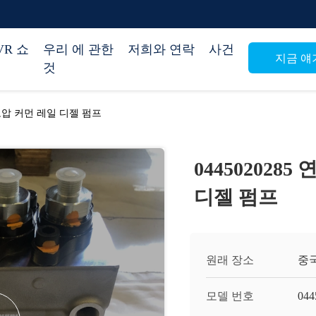
VR 쇼
우리 에 관한
저희와 연락
사건
지금 얘
것
프 고압 커먼 레일 디젤 펌프
044502028
디젤 펌프
원래 장소
중
모델 번호
044