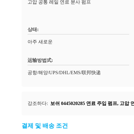
고압 공통 레일 연료 분사 펌프
상태:
아주 새로운
运输방법式:
공항/해양/UPS/DHL/EMS/联邦快递
강조하다:
보쉬 0445020285 연료 주입 펌프
,
고압 
결제 및 배송 조건