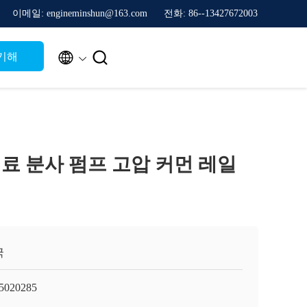
이메일: engineminshun@163.com
전화: 86--13427672003


기해
5 연료 분사 펌프 고압 커먼 레일
국
5020285