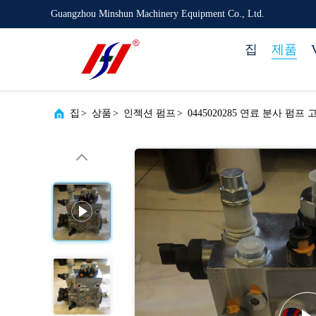
Guangzhou Minshun Machinery Equipment Co., Ltd.
집
제품
집
>
상품
>
인젝션 펌프
>
0445020285 연료 분사 펌