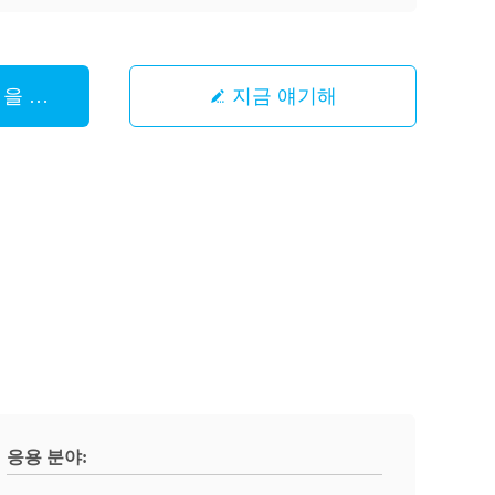
 을 구하라
지금 얘기해
응용 분야: