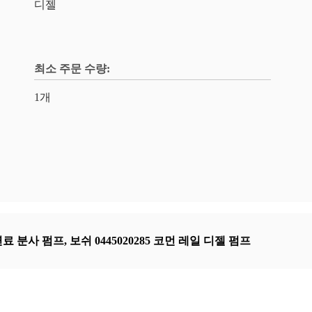
디젤
최소 주문 수량:
1개
연료 분사 펌프
,
보쉬 0445020285 코먼 레일 디젤 펌프