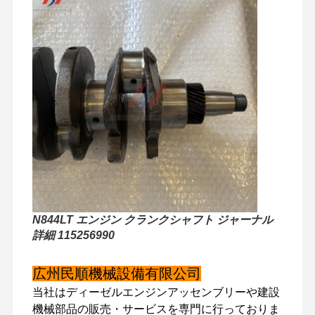
N844LT エンジン クランクシャフト ジャーナル
詳細 115256990
広州民順機械設備有限公司
家へ
製品
VRショー
わたしたち
に つい て
当社はディーゼルエンジンアッセンブリーや建設
機械部品の販売・サービスを専門に行っておりま