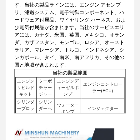
す。当社の製品ラインには、エンジン アセンブ
リ、濾過システム、電子制御コンポーネント、ハ
ードウェア付属品、ワイヤリング ハーネス、およ
工場 ツアー
品質管理
連絡 くださ
ニュース
び電気付属品が含まれます。当社のサービスエリ
い
アには、カナダ、米国、英国、メキシコ、オラン
ダ、カザフスタン、モンゴル、ロシア、オースト
ラリア、マレーシア、トルコ、インドネシア、シ
ンガポール、タイ、南米、南アフリカ、その他の
国と地域が含まれます。
事件
当社の製品範囲
エンジン
ターボ
エンジンデ
エンジンコントロー
パーキンズ エンジン
リビルド
チャー
ィーゼルポ
ラー(ECU)
キット
ジャー
ンプ
ヤンマーエンジン
シリンダ
シリン
ウォーター
ーブロッ
ダーヘ
インジェクター
クボタエンジン
ポンプ
ク
ッド
スタータ
その他のエ
イスズウエンジン
フィル
ーモータ
ンジンアク
掘削機の油圧ポンプ
ター
ー
セサリ
カミンズエンジン