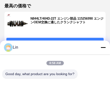
最高の価格で
N844LT/404D-22T エンジン部品 115256990 エンジ
ンOEM交換に適したクランクシャフト
続行
Lin
推薦されたプロダクト
8:58 AM
Good day, what product are you looking for?
CAT C9.3 エン
CAT C9.3B エ
6LTAA8.9 エン
DE12 角式
ジン用水ポン
ンジン接続ロ
ジンバルブ幹
棒 65.02401
プ 346-9561
ッド 4908380
シール
6017 - ド
338-1149 336E
336F および
C5448124 エン
ンエンジン
エグババター
340F エンジン
ジンシールア
修理用部品