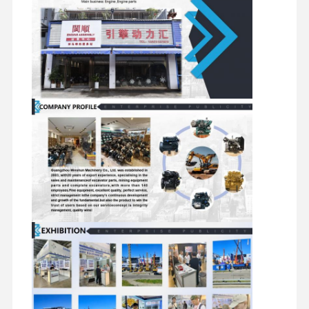
スイベル
トラベルモ
シャーシコンポーネ
コンポー
分配弁
ーターアセ
ントおよびその他の
ディーゼルエンジン
ネント
ンブリ
アクセサリ
三菱エンジン
掘削機エンジン
エンジンの改造のキット
インジェクションポンプ
ターボチャージャー アセンブリ
他のエンジン部品
電子制御システム
エンジンの電気部品
エンジン燃料システム