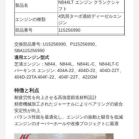
N844LT エンジン クランクシャ
製品名
フト
4気筒ターボ過給ディーゼルエン
エンジンの種類
ジン
部品番号
115256990
最低注文数量
1個
交換部品番号: U15256990、P115256990、
支払方法
ウェスタンユニオン、T/T
SBA115256990
UPS/DHL/EMS/TNT/フェデック
配送方法
適用エンジン型式
ス
芝浦エンジン：N844、N844L、N844L-C、N844LT-C
パーキンス エンジン: 404A-22、404D-22、404D-22T、
404D-22TA 404F-22、404F-22T、422GM
特徴と利点
耐疲労性を向上させる高強度鍛造材料設計
精密機械加工されたジャーナルによりベアリングの嵌合
安定性が向上
バランス性能を最適化し、エンジンの振動と騒音を低減
エンジンのオーバーホールや改修プロジェクトに最適