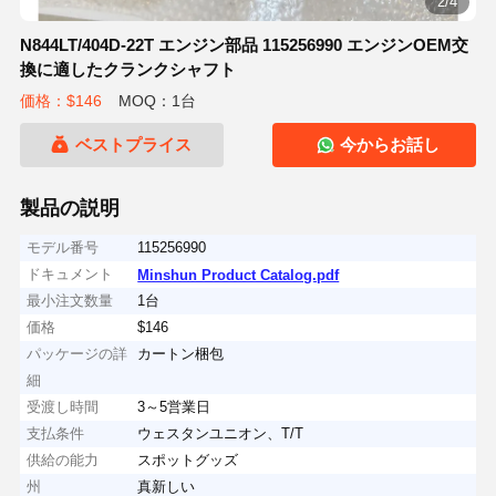
2/4
N844LT/404D-22T エンジン部品 115256990 エンジンOEM交
換に適したクランクシャフト
価格：$146
MOQ：1台
ベストプライス
今からお話し
製品の説明
モデル番号
115256990
ドキュメント
Minshun Product Catalog.pdf
最小注文数量
1台
価格
$146
パッケージの詳
カートン梱包
細
受渡し時間
3～5営業日
支払条件
ウェスタンユニオン、T/T
供給の能力
スポットグッズ
州
真新しい