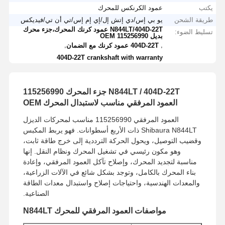
يكتب
عمود الكرنكس للمحرك
طريقة الشحن
يو بي إس/دي إتش إل/إي إم إس/تي أن تي/فيديكس
N844LT/404D-22T عمود كرنك المحرك،جزء محرك
تسليط الضوء:
بديل OEM 115256990
,
,
404D-22T عمود كرنك مع الضمان
404D-22T crankshaft with warranty
N844LT / 404D-22T جزء المحرك 115256990
العمود المرفقي مناسب لاستبدال المحرك OEM
العمود المرفقي 115256990 مناسب لمحركات الديزل
Shibaura N844LT ذات الأربع أسطوانات. فهو يربط المكبس
وقضيب التوصيل، ويحول الحركة الترددية إلى خرج طاقة ثابت،
وهو مكون رئيسي في تشغيل المحرك ونظام النقل. إنها
مناسبة لتجديد المحرك، وإصلاح تآكل العمود المرفقي، وإعادة
بناء المحرك بالكامل، وتوجد بشكل شائع في الآلات الزراعية،
والمعدات الهندسية، واحتياجات إصلاح واستبدال معدات الطاقة
الصناعية.
مواصفات العمود المرفقي للمحرك N844LT