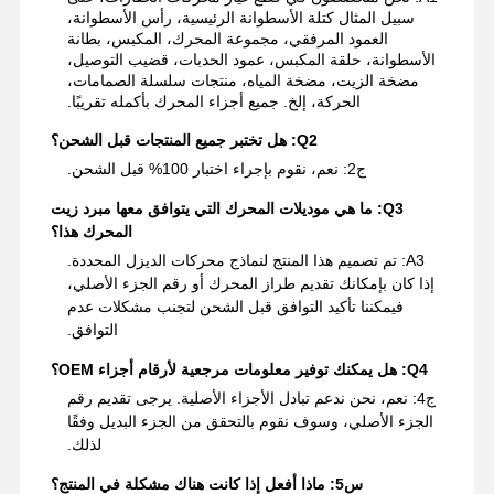
سبيل المثال كتلة الأسطوانة الرئيسية، رأس الأسطوانة،
العمود المرفقي، مجموعة المحرك، المكبس، بطانة
الأسطوانة، حلقة المكبس، عمود الحدبات، قضيب التوصيل،
مضخة الزيت، مضخة المياه، منتجات سلسلة الصمامات،
الحركة، إلخ. جميع أجزاء المحرك بأكمله تقريبًا.
Q2: هل تختبر جميع المنتجات قبل الشحن؟
ج2: نعم، نقوم بإجراء اختبار 100% قبل الشحن.
Q3: ما هي موديلات المحرك التي يتوافق معها مبرد زيت
المحرك هذا؟
A3: تم تصميم هذا المنتج لنماذج محركات الديزل المحددة.
إذا كان بإمكانك تقديم طراز المحرك أو رقم الجزء الأصلي،
فيمكننا تأكيد التوافق قبل الشحن لتجنب مشكلات عدم
التوافق.
Q4: هل يمكنك توفير معلومات مرجعية لأرقام أجزاء OEM؟
ج4: نعم، نحن ندعم تبادل الأجزاء الأصلية. يرجى تقديم رقم
الجزء الأصلي، وسوف نقوم بالتحقق من الجزء البديل وفقًا
لذلك.
س5: ماذا أفعل إذا كانت هناك مشكلة في المنتج؟