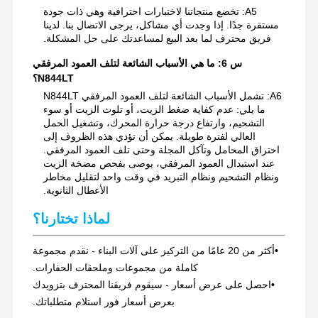
A5: تخضع منتجاتنا لاختبارات احترافية وهي ذات جودة
مستقرة جدًا. إذا وجدت أي مشاكل، يرجى الاتصال بنا. لدينا
فريق محترف لما بعد البيع لمساعدتك على حل المشكلة.
س 6: ما هي الأسباب الشائعة لتلف العمود المرفقي
N844LT؟
A6: تشمل الأسباب الشائعة لتلف العمود المرفقي N844LT
ما يلي: عدم كفاية ضغط الزيت، أو تلوث الزيت أو سوء
التشحيم، وارتفاع درجة حرارة المحرك، وتشغيل الحمل
العالي لفترة طويلة. يمكن أن تؤدي هذه الظروف إلى
احتراق المحامل وتآكل المجلة وحتى تلف العمود المرفقي.
عند استبدال العمود المرفقي، يوصى بفحص مضخة الزيت
ونظام التشحيم ونظام التبريد في وقت واحد لتقليل مخاطر
الأعطال الثانوية.
لماذا تختارنا؟
•
أكثر من 20 عامًا من التركيز على آلات البناء - نقدم مجموعة
كاملة من مجموعات وملحقات الحفارات.
•
احصل على عرض أسعار - سيقوم فريقنا المحترف بتزويدك
بعرض أسعار فور استلام متطلباتك.