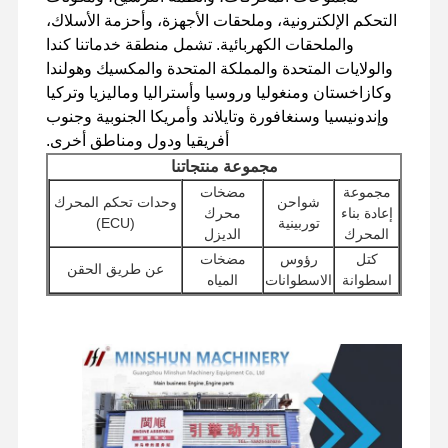
التحكم الإلكترونية، وملحقات الأجهزة، وأحزمة الأسلاك،
والملحقات الكهربائية. تشمل منطقة خدماتنا كندا
والولايات المتحدة والمملكة المتحدة والمكسيك وهولندا
جولة في
مراقبة الجودة
اتصل بنا
أخبار
المصنع
وكازاخستان ومنغوليا وروسيا وأستراليا وماليزيا وتركيا
وإندونيسيا وسنغافورة وتايلاند وأمريكا الجنوبية وجنوب
أفريقيا ودول ومناطق أخرى.
مجموعة منتجاتنا
مجموعة
مضخات
شواحن
وحدات تحكم المحرك
الحالات
إعادة بناء
محرك
توربينية
(ECU)
المحرك
الديزل
كتل
رؤوس
مضخات
محرك بيركنز
عن طريق الحقن
اسطوانة
الاسطوانات
المياه
محرك يانمار
ملحقات
بداية
المضخات الهيدروليكية
المرشحات
المحرك
المحركات
للحفارات
محرك كوبوتا
الأخرى
جمعيات
مكونات
صمامات
مكونات الهيكل
محرك إسوزو
السيارات
دوارة
التوزيع
والملحقات الأخرى
السفر
محرك الكمون