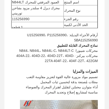
اسم المنتج
العمود المرفقي للمحرك N844LT
محرك ديزل 4 سلندر مزود بشاحن
نوع المحرك
توربيني
رقم الجزء
115256990
الحد الأدنى لكمية
1 قطعة
الطلب
أرقام الأجزاء البديلة: U15256990، P115256990،
طريقة الدفع
ويسترن يونيون، / تي تي
SBA115256990
يو بي إس/دي إتش إل/إي إم إس/تي
طريقة الشحن
نماذج المحرك القابلة للتطبيق
أن تي/فيديكس
محركات شيبورا: N844، N844L، N844L-C، N844LT-C
محركات بيركنز: 404A-22، 404D-22، 404D-22T، 404D-
22TA 404F-22، 404F-22T، 422GM
الميزات والمزايا
تصميم مواد مزورة عالية القوة لتعزيز مقاومة التعب
مجلات مُصنعة بدقة لتحسين ثبات المحمل
أداء متوازن محسّن لتقليل اهتزاز المحرك والضوضاء
مناسبة لمشاريع إصلاح وتجديد المحرك