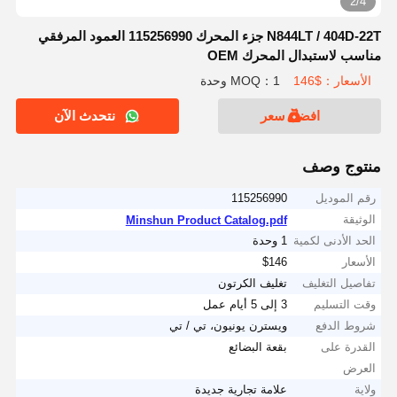
2/4
N844LT / 404D-22T جزء المحرك 115256990 العمود المرفقي
مناسب لاستبدال المحرك OEM
الأسعار：$146
MOQ：1 وحدة
افضل سعر
نتحدث الآن
منتوج وصف
رقم الموديل
115256990
الوثيقة
Minshun Product Catalog.pdf
الحد الأدنى لكمية
1 وحدة
الأسعار
$146
تفاصيل التغليف
تغليف الكرتون
وقت التسليم
3 إلى 5 أيام عمل
شروط الدفع
ويسترن يونيون، تي / تي
القدرة على
بقعة البضائع
العرض
ولاية
علامة تجارية جديدة