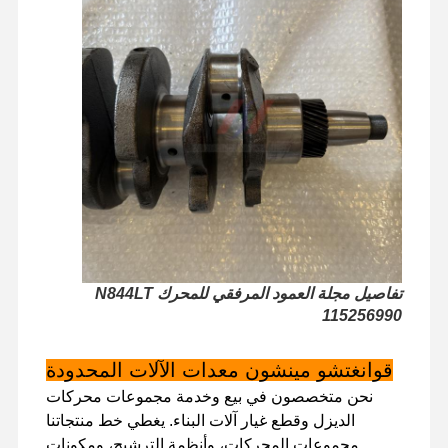
تفاصيل مجلة العمود المرفقي للمحرك N844LT
115256990
قوانغتشو مينشون معدات الآلات المحدودة
الصفحة
المنتجات
برنامج VR
حولنا
نحن متخصصون في بيع وخدمة مجموعات محركات
الرئيسية
الديزل وقطع غيار آلات البناء. يغطي خط منتجاتنا
مجموعات المحركات، وأنظمة الترشيح، ومكونات