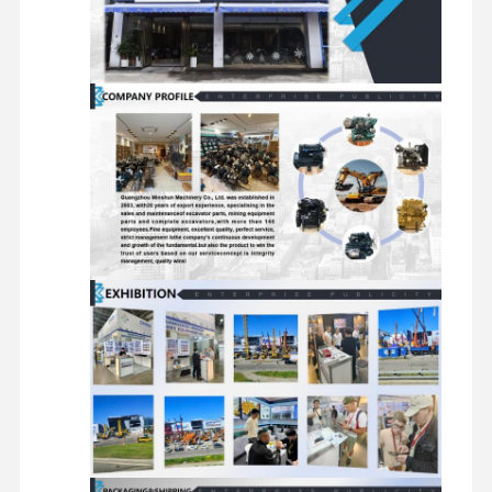
محرك الديزل
محرك ميتسوبيشي
محرك الحفريات
طقم إعادة بناء المحرك
مضخة حقن
تجميع الشاحن التربيني
قطع غيار المحركات الأخرى
نظام التحكم الإلكتروني
المكونات الكهربائية للمحرك
نظام وقود المحرك
الأجزاء الهيدروليكية للحفارة