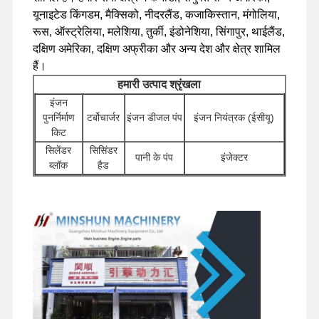
यूनाइटेड किंगडम, मैक्सिको, नीदरलैंड, कजाकिस्तान, मंगोलिया,
रूस, ऑस्ट्रेलिया, मलेशिया, तुर्की, इंडोनेशिया, सिंगापुर, थाईलैंड,
फ़ैक्टरी टूर
गुणवत्ता नियंत्रण
हमसे संपर्क करें
समाचार
दक्षिण अमेरिका, दक्षिण अफ्रीका और अन्य देश और क्षेत्र शामिल
हैं।
हमारी उत्पाद श्रृंखला
इंजन
पुनर्निर्माण
टर्बोचार्जर
इंजन डीजल पंप
इंजन नियंत्रक (ईसीयू)
मामले
किट
सिलेंडर
सिसिंडर
पानी के पंप
इंजेक्टर
ब्लॉक
हैड
पर्किन्स इंजन
अन्य इंजन
यानमार इंजन
स्टार्टर मोटर्स
फिल्टर
सहायक
खुदाई हाइड्रोलिक पंप
उपकरण
कुबोटा इंजन
वितरक
यात्रा मोटर
चेसिस घटक और अन्य
कुंडा घटक
वाल्व
असेंबलियाँ
सहायक उपकरण
इसुजु इंजन
कमिंस इंजन
डीजल इंजन