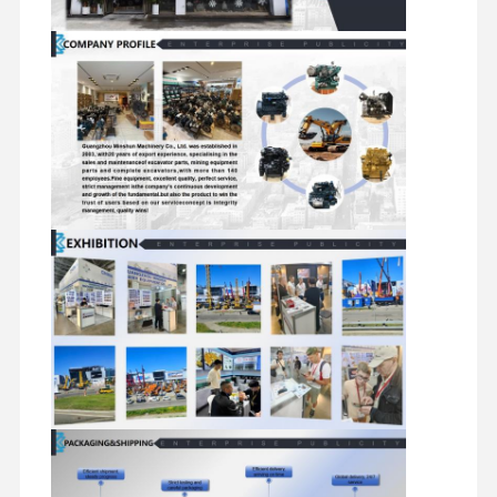
मित्सुबिशी इंजन
खुदाई करने वाला इंजन
इंजन पुनर्निर्माण किट
इंजेक्शन पंप
टर्बोचार्जर असेंबली
अन्य इंजन पार्ट्स
इलेक्ट्रॉनिक नियंत्रण तंत्र
इंजन के विद्युत घटक
इंजन ईंधन प्रणाली
खुदाई करने वाले हाइड्रोलिक पार्ट्स