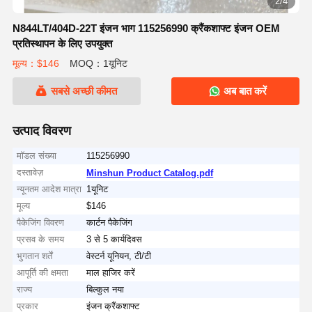
2/4
N844LT/404D-22T इंजन भाग 115256990 क्रैंकशाफ्ट इंजन OEM
प्रतिस्थापन के लिए उपयुक्त
मूल्य：$146
MOQ：1यूनिट
सबसे अच्छी कीमत
अब बात करें
उत्पाद विवरण
मॉडल संख्या
115256990
दस्तावेज़
Minshun Product Catalog.pdf
न्यूनतम आदेश मात्रा
1यूनिट
मूल्य
$146
पैकेजिंग विवरण
कार्टन पैकेजिंग
प्रसव के समय
3 से 5 कार्यदिवस
भुगतान शर्तें
वेस्टर्न यूनियन, टी/टी
आपूर्ति की क्षमता
माल हाजिर करें
राज्य
बिल्कुल नया
प्रकार
इंजन क्रैंकशाफ्ट