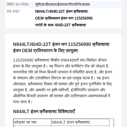
शिपिंग का तरीका
यूपीएस/डीएचएल/ईएमएस/टीएनटी/फेडएक्स
हाई लाइट:
,
N844LT/404D-22T इंजन क्रैंकशाफ्ट
,
OEM प्रतिस्थापन इंजन भाग 115256990
गारंटी के साथ 404D-22T क्रैंकशाफ्ट
N844LT/404D-22T इंजन भाग 115256990 क्रैंकशाफ्ट
इंजन OEM प्रतिस्थापन के लिए उपयुक्त
115256990 क्रैंकशाफ्ट शिबौरा एन844एलटी चार-सिलेंडर डीजल
इंजन के लिए उपयुक्त है। यह पिस्टन और कनेक्टिंग रॉड को जोड़ता है,
पारस्परिक गति को स्थिर बिजली उत्पादन में परिवर्तित करता है, और इंजन
के संचालन और ट्रांसमिशन सिस्टम का एक प्रमुख घटक है। यह इंजन
ओवरहाल, क्रैंकशाफ्ट घिसाव की मरम्मत और पूर्ण इंजन पुनर्निर्माण के लिए
उपयुक्त है, और आमतौर पर कृषि मशीनरी, इंजीनियरिंग उपकरण और
औद्योगिक बिजली उपकरण की मरम्मत और प्रतिस्थापन आवश्यकताओं में
पाया जाता है।
N844LT इंजन क्रैंकशाफ्ट विशिष्टताएँ
प्रोडक्ट का नाम
N844LT इंजन क्रैंकशाफ्ट