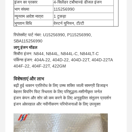
इंजन का प्रकार
4-सिलेंडर टर्बोचार्ज्ड डीजल इंजन
भाग संख्या
115256990
न्यूनतम आदेश मात्रा
1 टुकड़ा
भुगतान विधि
वेस्टर्न यूनियन, टी/टी
यूपीएस/डीएचएल/ईएमएस/टीएनटी/
शिपिंग का तरीका
रिप्लेसमेंट पार्ट नंबर: U15256990, P115256990,
फेडएक्स
SBA115256990
लागू इंजन मॉडल
शिबौरा इंजन: N844, N844L, N844L-C, N844LT-C
पर्किन्स इंजन: 404A-22, 404D-22, 404D-22T, 404D-22TA
404F-22, 404F-22T, 422GM
विशेषताएं और लाभ
बढ़ी हुई थकान प्रतिरोध के लिए उच्च शक्ति जाली सामग्री डिजाइन
बेहतर बियरिंग फिट स्थिरता के लिए परिशुद्धता-मशीनीकृत जर्नल
इंजन कंपन और शोर को कम करने के लिए अनुकूलित संतुलन प्रदर्शन
इंजन ओवरहाल और नवीनीकरण परियोजनाओं के लिए उपयुक्त