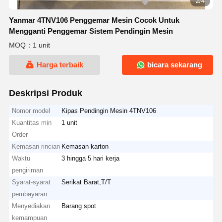
2/4
Yanmar 4TNV106 Penggemar Mesin Cocok Untuk
Mengganti Penggemar Sistem Pendingin Mesin
MOQ：1 unit
Harga terbaik
bicara sekarang
Deskripsi Produk
Nomor model
Kipas Pendingin Mesin 4TNV106
Kuantitas min
1 unit
Order
Kemasan rincian
Kemasan karton
Waktu
3 hingga 5 hari kerja
pengiriman
Syarat-syarat
Serikat Barat,T/T
pembayaran
Menyediakan
Barang spot
kemampuan