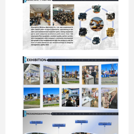
mesin diesel
mesin Mitsubishi
Mesin excavator
kit membangun kembali mesin
Pompa injeksi
Perakitan Turbocharger
Bagian Mesin Lainnya
Sistem Kontrol Elektronik
komponen listrik mesin
Sistem bahan bakar mesin
Suku Cadang Hidrolik Ekskavator