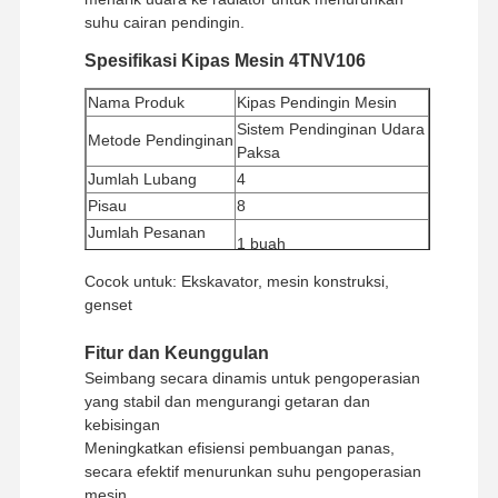
suhu cairan pendingin.
Spesifikasi Kipas Mesin 4TNV106
Nama Produk
Kipas Pendingin Mesin
Sistem Pendinginan Udara
Metode Pendinginan
Paksa
Jumlah Lubang
4
Pisau
8
Jumlah Pesanan
1 buah
Minimum
Cocok untuk: Ekskavator, mesin konstruksi,
Metode
Western Union, T/T
genset
Pembayaran
Metode Pengiriman
UPS/DHL/EMS/TNT/FedEx
Fitur dan Keunggulan
Seimbang secara dinamis untuk pengoperasian
yang stabil dan mengurangi getaran dan
kebisingan
Meningkatkan efisiensi pembuangan panas,
secara efektif menurunkan suhu pengoperasian
mesin