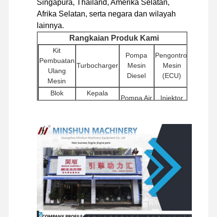
Singapura, Thailand, Amerika Selatan,
Afrika Selatan, serta negara dan wilayah
lainnya.
Tur Pabrik
Kontrol
Hubungi
Berita
Rangkaian Produk Kami
Kualitas
Kami
Kit
Pompa
Pengontrol
Pembuatan
Turbocharger
Mesin
Mesin
Ulang
Diesel
(ECU)
Mesin
Blok
Kepala
Pompa Air
Injektor
Kasus
Silinder
Silinder
Aksesoris
Pompa
Motor
Filter
Mesin
Hidrolik
mesin Perkins
Pemula
Lainnya
Ekskavator
Mesin Yanmar
Komponen
Rakitan
Komponen
Katup
Sasis dan
Motor
mesin Kubota
Putar
Distributor
Aksesori
Perjalanan
Lainnya
Mesin Isuzu
Mesin CUMMINS