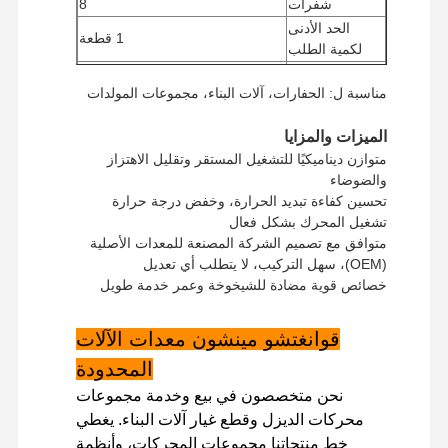
شفرات
8
الحد الأدنى
1 قطعة
لكمية الطلب
طريقة الدفع
ويسترن يونيون، تي / تي
مناسبة ل: الحفارات، آلات البناء، مجموعات المولدات
يو بي إس/دي إتش إل/إي إم إس/تي
طريقة الشحن
أن تي/فيديكس
الميزات والمزايا
متوازن ديناميكيًا للتشغيل المستقر وتقليل الاهتزاز
والضوضاء
تحسين كفاءة تبديد الحرارة، وخفض درجة حرارة
تشغيل المحرك بشكل فعال
متوافق مع تصميم الشركة المصنعة للمعدات الأصلية
(OEM)، سهل التركيب، لا يتطلب أي تعديل
خصائص قوية مضادة للشيخوخة وعمر خدمة طويل
قوانغتشو مينشون معدات الآلات
المحدودة
نحن متخصصون في بيع وخدمة مجموعات
محركات الديزل وقطع غيار آلات البناء. يغطي
خط منتجاتنا مجموعات المحركات، وأنظمة