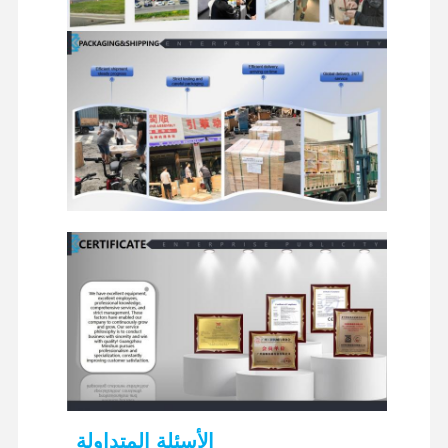
محرك الديزل
محرك ميتسوبيشي
محرك الحفريات
طقم إعادة بناء المحرك
مضخة حقن
تجميع الشاحن التربيني
قطع غيار المحركات الأخرى
نظام التحكم الإلكتروني
المكونات الكهربائية للمحرك
نظام وقود المحرك
الأسئلة المتداولة
الأجزاء الهيدروليكية للحفارة