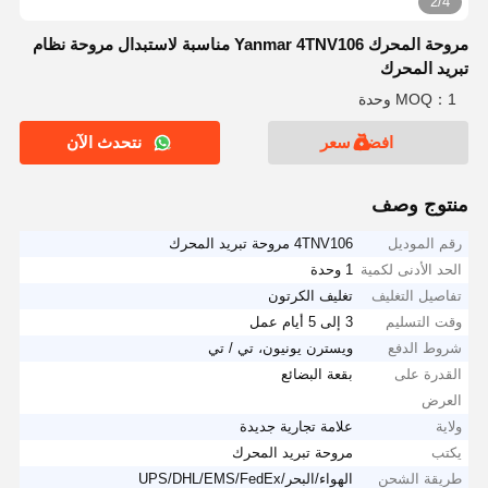
2/4
مروحة المحرك Yanmar 4TNV106 مناسبة لاستبدال مروحة نظام
تبريد المحرك
MOQ：1 وحدة
افضل سعر
نتحدث الآن
منتوج وصف
رقم الموديل
4TNV106 مروحة تبريد المحرك
الحد الأدنى لكمية
1 وحدة
تفاصيل التغليف
تغليف الكرتون
وقت التسليم
3 إلى 5 أيام عمل
شروط الدفع
ويسترن يونيون، تي / تي
القدرة على
بقعة البضائع
العرض
ولاية
علامة تجارية جديدة
يكتب
مروحة تبريد المحرك
طريقة الشحن
الهواء/البحر/UPS/DHL/EMS/FedEx