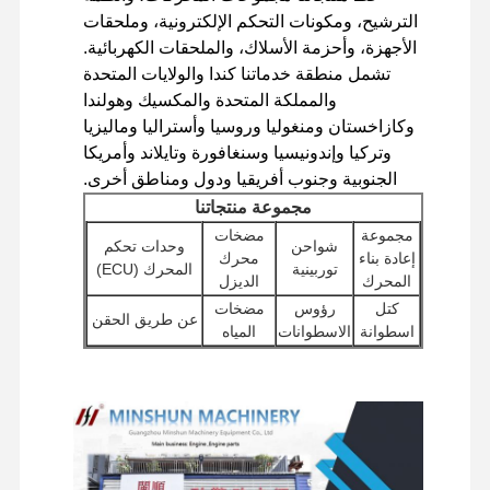
الترشيح، ومكونات التحكم الإلكترونية، وملحقات
الأجهزة، وأحزمة الأسلاك، والملحقات الكهربائية.
تشمل منطقة خدماتنا كندا والولايات المتحدة
والمملكة المتحدة والمكسيك وهولندا
وكازاخستان ومنغوليا وروسيا وأستراليا وماليزيا
وتركيا وإندونيسيا وسنغافورة وتايلاند وأمريكا
الجنوبية وجنوب أفريقيا ودول ومناطق أخرى.
مجموعة منتجاتنا
مجموعة
مضخات
شواحن
وحدات تحكم
إعادة بناء
محرك
توربينية
المحرك (ECU)
المحرك
الديزل
كتل
رؤوس
مضخات
عن طريق الحقن
اسطوانة
الاسطوانات
المياه
ملحقات
المضخات
بداية
المرشحات
المحرك
الهيدروليكية
المحركات
الأخرى
للحفارات
الصفحة
المنتجات
برنامج VR
حولنا
جمعيات
مكونات الهيكل
الرئيسية
مكونات
صمامات
السيارات
والملحقات
دوارة
التوزيع
السفر
الأخرى