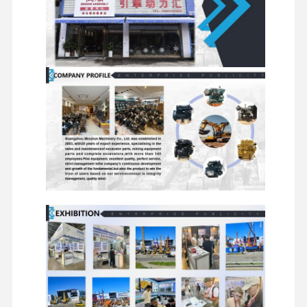
جولة في
مراقبة الجودة
اتصل بنا
أخبار
المصنع
الحالات
محرك بيركنز
محرك يانمار
محرك كوبوتا
محرك إسوزو
محرك الكمون