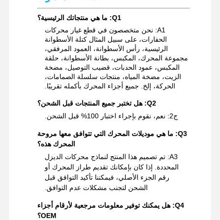
Q1: ما هي منتجاتك الرئيسية؟
قطع غيار حفارة
A1: نحن متخصصون في قطع غيار محركات
الحفارات، على سبيل المثال كتلة الأسطوانة
الرئيسية، رأس الأسطوانة، العمود المرفقي،
مجموعة المحرك، المكبس، بطانة الأسطوانة، حلقة
المكبس، عمود الحدبات، قضيب التوصيل، مضخة
الزيت، مضخة المياه، منتجات سلسلة الصمامات،
الحركة، إلخ. جميع أجزاء المحرك بأكمله تقريبًا.
Q2: هل تختبر جميع المنتجات قبل الشحن؟
ج2: نعم، نقوم بإجراء اختبار 100% قبل الشحن.
Q3: ما هي موديلات المحرك التي تتوافق معها مروحة
المحرك هذه؟
A3: تم تصميم هذا المنتج لنماذج محركات الديزل
المحددة. إذا كان بإمكانك تقديم طراز المحرك أو
رقم الجزء الأصلي، فيمكننا تأكيد التوافق قبل
الشحن لتجنب مشكلات عدم التوافق.
Q4: هل يمكنك توفير معلومات مرجعية لأرقام أجزاء
OEM؟