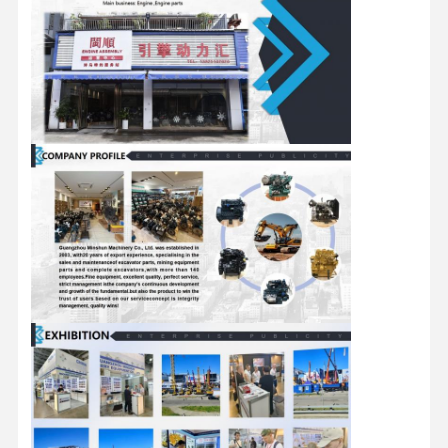
Montagen
Dieselmotor
MITSUBISHI-Maschine
Baggermotor
Maschinenwiederaufbauenausrüstung
Injektionspumpe
Turbolader-Versammlung
Andere Motorteile
Elektronisches Kontrollsystem
Elektrische Komponenten von Motoren
Kraftstoffsystem des Motors
Hydraulikteile für Bagger