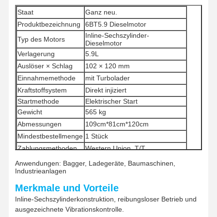
Staat
Ganz neu.
Produktbezeichnung
6BT5.9 Dieselmotor
Inline-Sechszylinder-
Typ des Motors
Dieselmotor
Verlagerung
5.9L
Auslöser × Schlag
102 × 120 mm
Einnahmemethode
mit Turbolader
Kraftstoffsystem
Direkt injiziert
Startmethode
Elektrischer Start
Gewicht
565 kg
Abmessungen
109cm*81cm*120cm
Mindestbestellmenge
1 Stück
Zahlungsmethoden
Western Union, T/T
Versandmethoden
UPS / DHL / EMS / TNT / FedEx
Anwendungen: Bagger, Ladegeräte, Baumaschinen,
Industrieanlagen
Merkmale und Vorteile
Inline-Sechszylinderkonstruktion, reibungsloser Betrieb und
ausgezeichnete Vibrationskontrolle.