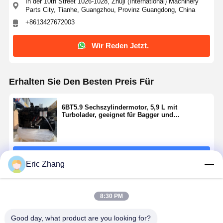
In der 10th Street 1026-1028, Zhuji (International) Machinery
Parts City, Tianhe, Guangzhou, Provinz Guangdong, China
+8613427672003
Wir Reden Jetzt.
Erhalten Sie Den Besten Preis Für
6BT5.9 Sechszylindermotor, 5,9 L mit
Turbolader, geeignet für Bagger und
industrielle Anwendungen.
Fortsetzen
Eric Zhang
Empfohlene Produkte
8:30 PM
Good day, what product are you looking for?