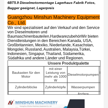
6BT5.9 Dieselmotormontage Lagerhaus Fabrik Fotos,
Bagger geeignet, Lagerpreis
Werksbesicht
Qualitätskont
Kontakt Mit
Neuigkeiten
Guangzhou Minshun Machinery Equipment
Igung
Rolle
Uns
Co., Ltd.
Wir sind spezialisiert auf den Verkauf und den Service
von Dieselmotoren und
Baumaschinenbauteilen.HardwarezubehörWir bieten
Dienstleistungen in den Bereichen Kanada, USA,
Großbritannien, Mexiko, Niederlande, Kasachstan,
Fälle
Mongolei, Russland, Australien, Malaysia,Türkei,
Indonesien, Singapur, Thailand, Südamerika,
Südafrika und andere Länder und Regionen.
Perkins Engine
Unsere Produktpalette
mit einer
Yanmar-Motor
Baukasten für den
Leistung von
Motor
Dieselmotorpumpen
Motor
mehr als 1000
Kubota-Motor
W
Zylinderblöcke
Zylinderköpfe
Wasserpumpen
I
Isuzu-Motor
Andere
Hydr
Antriebsmotoren
Filter
Motorzubehör
f
Cummins Motor
Cha
Reisemotor-
Schwenkkomponenten
Verteilerventile
un