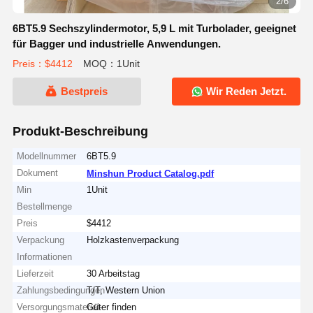
2/6
6BT5.9 Sechszylindermotor, 5,9 L mit Turbolader, geeignet
für Bagger und industrielle Anwendungen.
Preis：$4412
MOQ：1Unit
Bestpreis
Wir Reden Jetzt.
Produkt-Beschreibung
Modellnummer
6BT5.9
Dokument
Minshun Product Catalog.pdf
Min
1Unit
Bestellmenge
Preis
$4412
Verpackung
Holzkastenverpackung
Informationen
Lieferzeit
30 Arbeitstag
Zahlungsbedingungen
T/T, Western Union
Versorgungsmaterial-
Güter finden