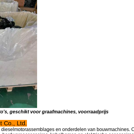
's, geschikt voor graafmachines, voorraadprijs
 Co., Ltd.
 van dieselmotorassemblages en onderdelen van bouwmachines. 