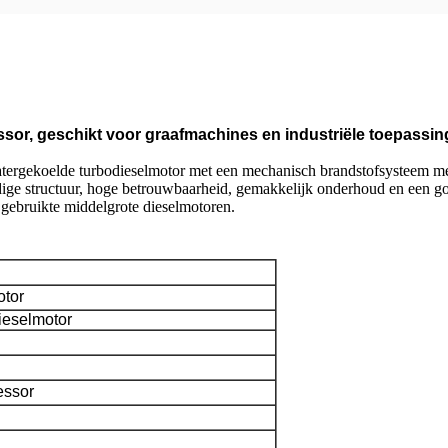
essor, geschikt voor graafmachines en industriële toepassi
watergekoelde turbodieselmotor met een mechanisch brandstofsysteem met
dige structuur, hoge betrouwbaarheid, gemakkelijk onderhoud en een goe
gebruikte middelgrote dieselmotoren.
otor
dieselmotor
essor