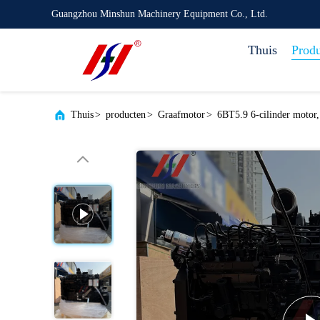
Guangzhou Minshun Machinery Equipment Co., Ltd.
Thuis
Prod
Thuis
>
producten
>
Graafmotor
>
6BT5.9 6-cilinder motor, 