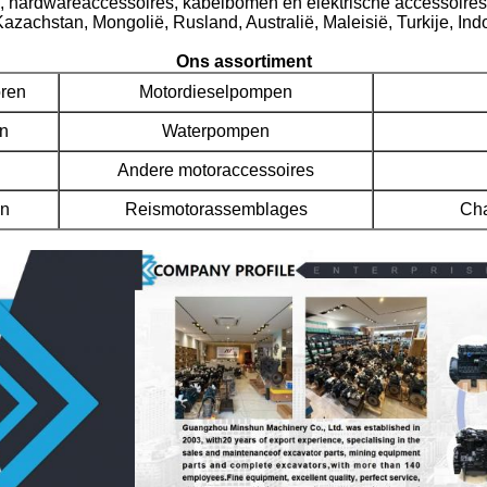
n, hardwareaccessoires, kabelbomen en elektrische accessoire
Kazachstan, Mongolië, Rusland, Australië, Maleisië, Turkije, In
Ons assortiment
ren
Motordieselpompen
n
Waterpompen
Andere motoraccessoires
en
Reismotorassemblages
Cha