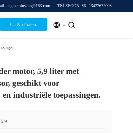
ail: engineminshun@163.com
TELEFOON: 86--13427672003


Ga Nu Praten.
assingen.
der motor, 5,9 liter met
or, geschikt voor
en industriële toepassingen.
5.9