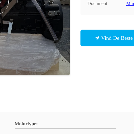
Document
Min
Vind De Beste 
Motortype: