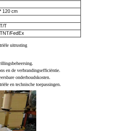
* 120 cm
T/T
TNT/FedEx
iële uitrusting
rillingsbeheersing.
s en de verbrandingsefficiëntie.
heersbare onderhoudskosten.
riële en technische toepassingen.