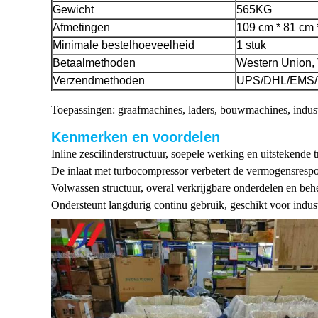
Gewicht
565KG
Afmetingen
109 cm * 81 cm 
Minimale bestelhoeveelheid
1 stuk
Betaalmethoden
Western Union, 
Verzendmethoden
UPS/DHL/EMS/
Toepassingen: graafmachines, laders, bouwmachines, industr
Kenmerken en voordelen
Inline zescilinderstructuur, soepele werking en uitstekende t
De inlaat met turbocompressor verbetert de vermogensrespon
Volwassen structuur, overal verkrijgbare onderdelen en be
Ondersteunt langdurig continu gebruik, geschikt voor indust