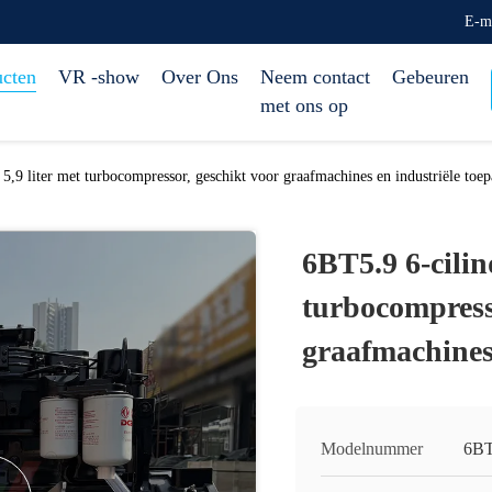
E-m
ucten
VR -show
Over Ons
Neem contact
Gebeuren
met ons op
5,9 liter met turbocompressor, geschikt voor graafmachines en industriële toep
6BT5.9 6-cilin
turbocompress
graafmachines 
Modelnummer
6BT