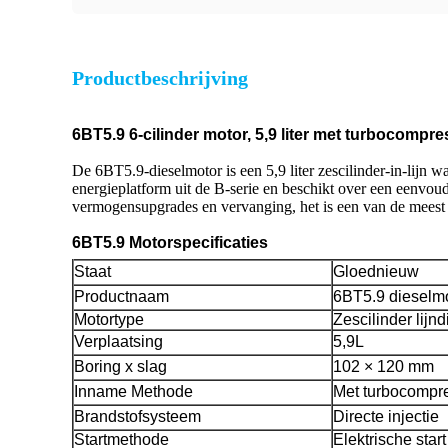
Productbeschrijving
6BT5.9 6-cilinder motor, 5,9 liter met turbocompr
De 6BT5.9-dieselmotor is een 5,9 liter zescilinder-in-lijn 
energieplatform uit de B-serie en beschikt over een eenvou
vermogensupgrades en vervanging, het is een van de meest 
6BT5.9 Motorspecificaties
Staat
Gloednieuw
Productnaam
6BT5.9 dieselm
Motortype
Zescilinder lijn
Verplaatsing
5,9L
Boring x slag
102 × 120 mm
Inname Methode
Met turbocompr
Brandstofsysteem
Directe injectie
Startmethode
Elektrische start