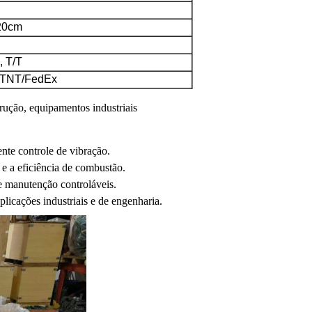
20cm
, T/T
TNT/FedEx
rução, equipamentos industriais
ente controle de vibração.
e a eficiência de combustão.
e manutenção controláveis.
licações industriais e de engenharia.