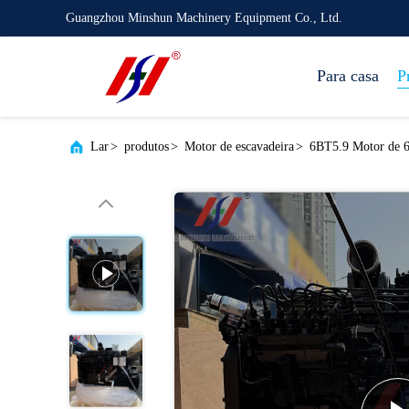
Guangzhou Minshun Machinery Equipment Co., Ltd.
Para casa
P
Lar
>
produtos
>
Motor de escavadeira
>
6BT5.9 Motor de 6 