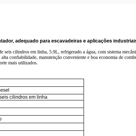
ntador, adequado para escavadeiras e aplicações industriai
 seis cilindros em linha, 5.9L, refrigerado a água, com sistema mecâni
s, alta confiabilidade, manutenção conveniente e boa economia de combu
rte mais utilizados.
iesel
seis cilindros em linha
o