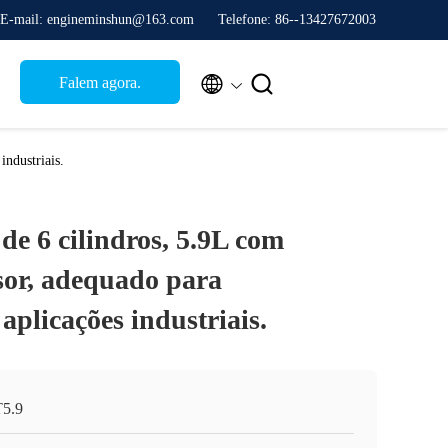
E-mail: engineminshun@163.com
Telefone: 86--13427672003


Falem agora.
industriais.
e 6 cilindros, 5.9L com
or, adequado para
 aplicações industriais.
5.9