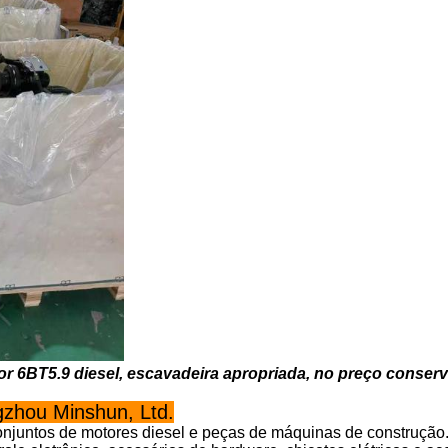
or 6BT5.9 diesel, escavadeira apropriada, no preço conse
zhou Minshun, Ltd.
juntos de motores diesel e peças de máquinas de construção.