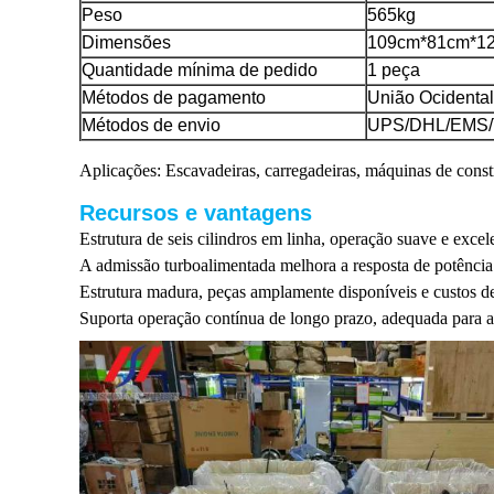
Peso
565kg
Dimensões
109cm*81cm*1
Quantidade mínima de pedido
1 peça
Métodos de pagamento
União Ocidental
Métodos de envio
UPS/DHL/EMS/
Aplicações: Escavadeiras, carregadeiras, máquinas de const
Recursos e vantagens
Estrutura de seis cilindros em linha, operação suave e excel
A admissão turboalimentada melhora a resposta de potência 
Estrutura madura, peças amplamente disponíveis e custos d
Suporta operação contínua de longo prazo, adequada para ap