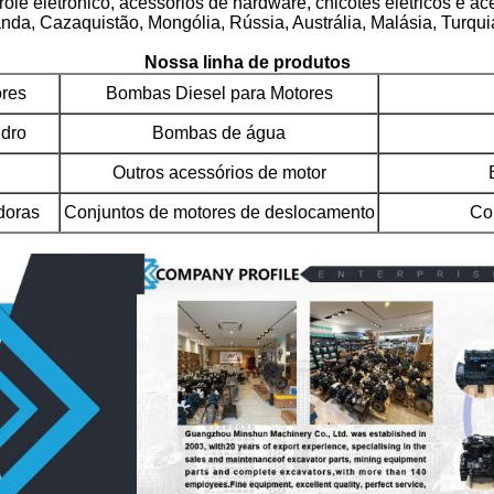
le eletrônico, acessórios de hardware, chicotes elétricos e ace
a, Cazaquistão, Mongólia, Rússia, Austrália, Malásia, Turquia
Nossa linha de produtos
res
Bombas Diesel para Motores
ndro
Bombas de água
Outros acessórios de motor
doras
Conjuntos de motores de deslocamento
Co