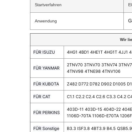
Startverfahren
El
G
Anwendung
Wir l
FÜR ISUZU
4HG1 4BD1 4HE1T 4HG1T 4JJ1 4
2TNV70 3TNV70 3TNV74 3TNV
FÜR YANMAR
4TNV98 4TNE98 4TNV106
FÜR KUBOTA
Z482 D772 D782 D902 D1005 D
FÜR CAT
C1.1 C2.2 C2.4 C2.6 C3.3 C4.2 
403D-11 403D-15 404D-22 404E
FÜR PERKINS
1106D-70TA 1106D-E70TA 1206
FÜR Sonstige
B3.3 ISF3.8 4BT3.9 B4.5 QSB5.