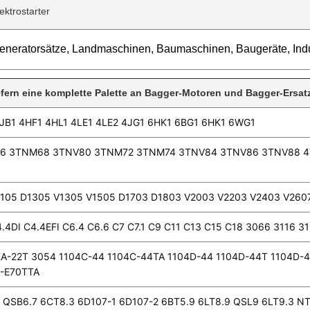
ektrostarter
eneratorsätze, Landmaschinen, Baumaschinen, Baugeräte, Indu
iefern eine komplette Palette an Bagger-Motoren und Bagger-Ersatz
JB1 4HF1 4HL1 4LE1 4LE2 4JG1 6HK1 6BG1 6HK1 6WG1
76 3TNM68 3TNV80 3TNM72 3TNM74 3TNV84 3TNV86 3TNV88 4
1105 D1305 V1305 V1505 D1703 D1803 V2003 V2203 V2403 V260
C4.4DI C4.4EFI C6.4 C6.6 C7 C7.1 C9 C11 C13 C15 C18 3066 3116 3
A-22T 3054 1104C-44 1104C-44TA 1104D-44 1104D-44T 1104D-
F-E70TTA
9 QSB6.7 6CT8.3 6D107-1 6D107-2 6BT5.9 6LT8.9 QSL9 6LT9.3 N