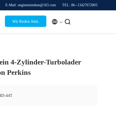
E-Mail: engineminshun@163.com
TEL: 86--13427672003


Wir Reden Jetzt.
 ein 4-Zylinder-Turbolader
on Perkins
4D-44T