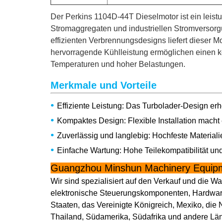
Der Perkins 1104D-44T Dieselmotor ist ein leis
Stromaggregaten und industriellen Stromversorgun
effizienten Verbrennungsdesigns liefert dieser M
hervorragende Kühlleistung ermöglichen einen ko
Temperaturen und hoher Belastungen.
Merkmale und Vorteile
•
Effiziente Leistung: Das Turbolader-Design er
•
Kompaktes Design: Flexible Installation mach
•
Zuverlässig und langlebig: Hochfeste Materialie
•
Einfache Wartung: Hohe Teilekompatibilität un
Guangzhou Minshun Machinery Equipm
Wir sind spezialisiert auf den Verkauf und die 
elektronische Steuerungskomponenten, Hardware
Staaten, das Vereinigte Königreich, Mexiko, die 
Thailand, Südamerika, Südafrika und andere Lä