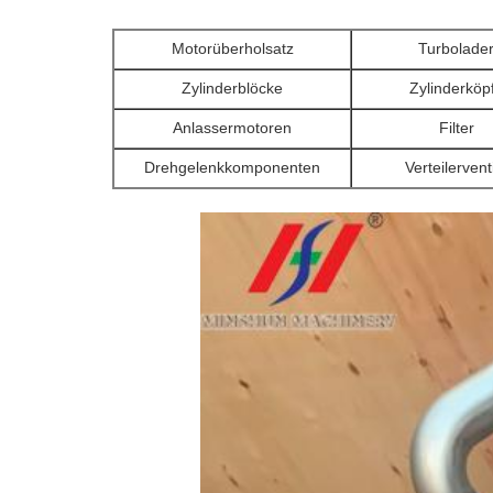
Motorüberholsatz
Turbolade
Zylinderblöcke
Zylinderköp
Anlassermotoren
Filter
Drehgelenkkomponenten
Verteilervent