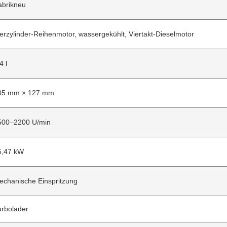
abrikneu
erzylinder-Reihenmotor, wassergekühlt, Viertakt-Dieselmotor
4 l
05 mm × 127 mm
500–2200 U/min
5,47 kW
echanische Einspritzung
urbolader