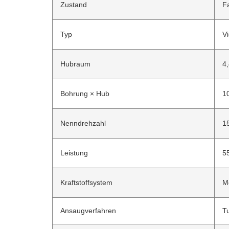
Zustand
F
Typ
Vi
Hubraum
4,
Bohrung × Hub
1
Nenndrehzahl
1
Leistung
5
Kraftstoffsystem
M
Ansaugverfahren
T