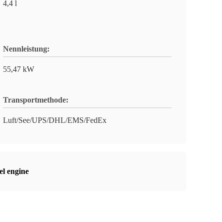
4,4 l
Nennleistung:
55,47 kW
Transportmethode:
Luft/See/UPS/DHL/EMS/FedEx
el engine