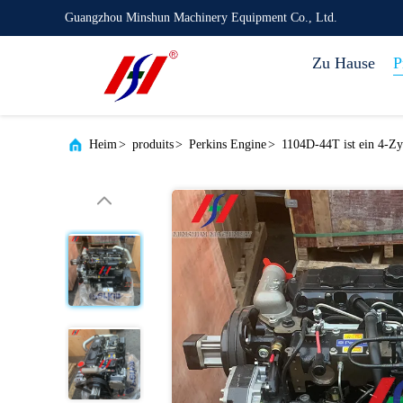
Guangzhou Minshun Machinery Equipment Co., Ltd.
Zu Hause
P
Heim
>
produits
>
Perkins Engine
>
1104D-44T ist ein 4-Zy