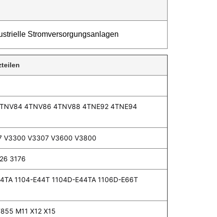
strielle Stromversorgungsanlagen
teilen
TNV84 4TNV86 4TNV88 4TNE92 4TNE94
7 V3300 V3307 V3600 V3800
126 3176
44TA 1104-E44T 1104D-E44TA 1106D-E66T
T855 M11 X12 X15