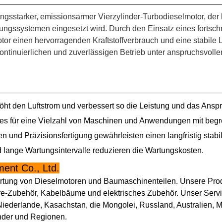
tungsstarker, emissionsarmer Vierzylinder-Turbodieselmotor, d
gssystemen eingesetzt wird. Durch den Einsatz eines fortschrit
otor einen hervorragenden Kraftstoffverbrauch und eine stabile 
ntinuierlichen und zuverlässigen Betrieb unter anspruchsvolle
höht den Luftstrom und verbessert so die Leistung und das Ansp
t es für eine Vielzahl von Maschinen und Anwendungen mit beg
n und Präzisionsfertigung gewährleisten einen langfristig stabi
d lange Wartungsintervalle reduzieren die Wartungskosten.
ent Co., Ltd.
Wartung von Dieselmotoren und Baumaschinenteilen. Unsere Produ
-Zubehör, Kabelbäume und elektrisches Zubehör. Unser Servic
Niederlande, Kasachstan, die Mongolei, Russland, Australien, M
nder und Regionen.