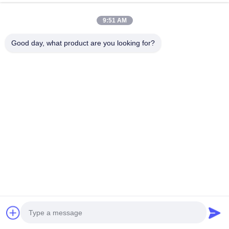
এখন চ্যাট করুন
অনুসন্ধান পাঠান
9:51 AM
#
ইন্ডাস্ট্রিয়াল ডিজেল ইঞ্জিন
#
চার সিলিন্ডার ডিজেল ইঞ্জিন
#
কুবোটা ডিজেল ইঞ্জিন
Good day, what product are you looking for?
কুবোটা ইঞ্জিন
2026-07-14
Kubota V3307-DI-T-MAR1-ET02 4-সিলিন্ডার ডিজেল ইঞ্জিন, 2600rpm, 54.6kw, খননকারীর
জন্য উপযুক্ত V3307-DI-T-MAR1-ET02 একটি পারকিন্স V3300 সিরিজের ইনলাইন ছয়-সিলিন্ডার
টার্বোচার্জড ডিজেল ইঞ্জিন যা প্রায় 3...
আরও দেখুন
দর্শকের বার্তা
একটি বার্তা দিন
এখনও কোনো সর্বজনীন মন্তব্য নেই