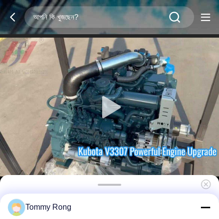
Kubota V3307-DI-T-MAR1-ET02 4-সিলিন্ডার ডিজেল
Tommy Rong
ইঞ্জিন, 2600rpm, 54.6kw, খননকারীর জন্য উপযুক্ত