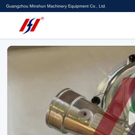
Guangzhou Minshun Machinery Equipment Co., Ltd.