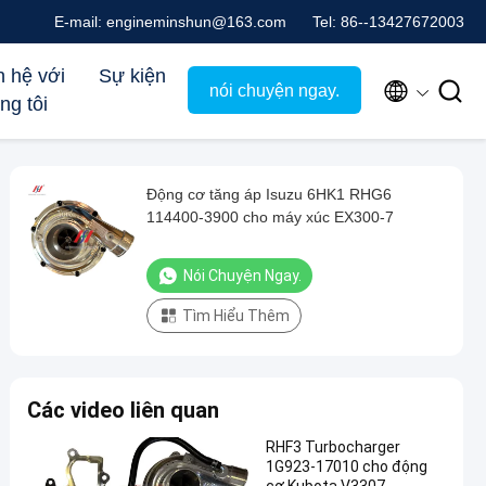
E-mail: engineminshun@163.com
Tel: 86--13427672003
n hệ với
Sự kiện


nói chuyện ngay.
ng tôi
Động cơ tăng áp Isuzu 6HK1 RHG6
114400-3900 cho máy xúc EX300-7
Nói Chuyện Ngay.
Tìm Hiểu Thêm
Các video liên quan
RHF3 Turbocharger
1G923-17010 cho động