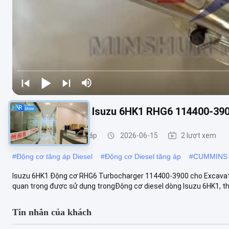
Động cơ tăng áp Isuzu 6HK1 RHG6 114400-39
Bộ lắp ráp máy tăng áp
2026-06-15
2 lượt xem
#
Động cơ tăng áp Diesel
#
Động cơ Diesel tăng áp
#
CUMMINS E
Isuzu 6HK1 Động cơ RHG6 Turbocharger 114400-3900 cho Excavat
quan trọng được sử dụng trongĐộng cơ diesel dòng Isuzu 6HK1, th
Tin nhắn của khách