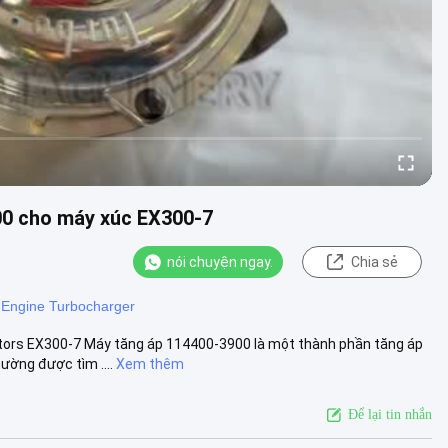
00 cho máy xúc EX300-7
nói chuyện ngay.
Chia sẻ
ngine Turbocharger
ors EX300-7 Máy tăng áp 114400-3900 là một thành phần tăng áp
ường được tìm ....
Xem thêm
Để lại tin nhắn