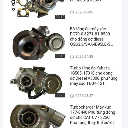
cơ Kubota V3307
Bộ lắp ráp máy tăng áp
2026-06-05
00:19
Bộ tăng áp máy xúc
PC70-8 6271-81-8500
cho động cơ diesel
QSB3.3/SAA4D95LE-5
phụ tùng TD04L-10KYRC-
5
Bộ lắp ráp máy tăng áp
00:19
2026-04-28
Turbo tăng áp Kubota
1G565-17010 cho động
cơ Diesel V3300, phụ tùng
máy xúc TD04-12T
Bộ lắp ráp máy tăng áp
00:26
2026-03-27
Turbocharger Máy xúc
177-0440 Phụ tùng động
cơ cho CAT C7 / 325C
Phụ tùng thay thế cơ khí