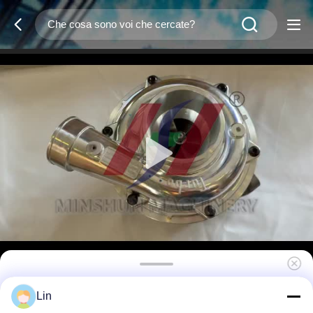
Isuzu 6HK1 Motore RHG6 Turbocompressore
Lin
114400-3900 Per escavatori EX300-7