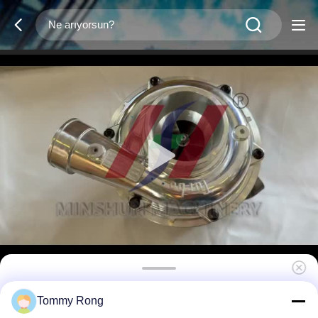
Isuzu 6HK1 Motoru RHG6 Turboşarj 114400-
Tommy Rong
3900 EX300-7 Ekskavatörleri için