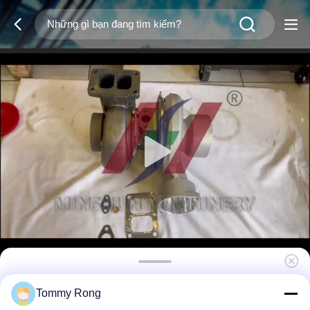
Bộ tăng áp 7C7579 CAT 3306 | Bộ tăng áp
Tommy Rong
động cơ diesel hiệu suất cao