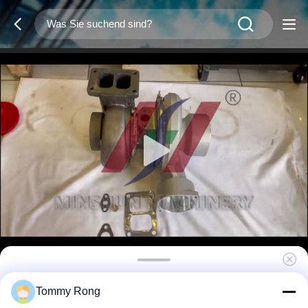
7C7579 CAT 3306 Turbolader |
Tommy Rong
Hochleistungs-Dieselmotor Turbolader