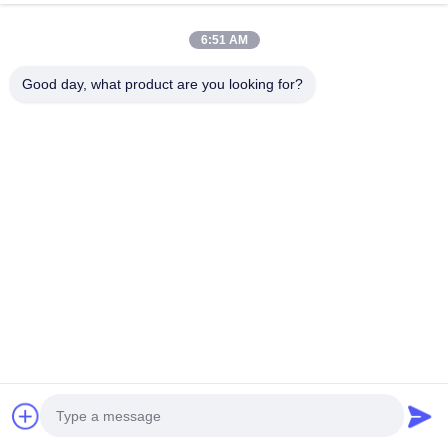
এখন চ্যাট করুন
অনুসন্ধান পাঠান
6:51 AM
#
ডিজেল ইঞ্জিন টার্বোচার্জার
#
ডিজেল ইঞ্জিন টার্বো
#
কামিন্স ইঞ্জিন টার্বোচার্জার
Good day, what product are you looking for?
টার্বোচার্জার সমাবেশ
2026-06-15
7C7579 CAT 3306 টার্বোচার্জার। CAT 3306 টার্বোচার্জার 7C7579 বিশেষভাবে CAT 3306
সিরিজের ডিজেল ইঞ্জিনগুলির জন্য ডিজাইন করা হয়েছে এবং এটি ইঞ্জিনের শক্তি এবং জ্বালানী দক্ষতা উন্নত করার
জন্য একটি মূল উপা...
আরও দেখুন
দর্শকের বার্তা
একটি বার্তা দিন
এখনও কোনো সর্বজনীন মন্তব্য নেই