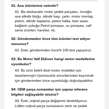
S1: Ana ürünleriniz nelerdir?
A1: Biz ekskavatör motor yedek parçaları, örneğin
ana silindir bloğu, silindir başı, çarkı, motor montajı,
piston, silindir kaplama, piston halka, kam asası,
bağlantı çubuğu,Petrol pompası, su pompası, valf
serisi ürünleri, hareket, vb.
S2: Göndermeden önce tüm ürünleri test ediyor
musunuz?
A2: Evet, gönderimden önce% 100 test yapıyoruz.
S3: Bu Motor Valf Eldiven hangi motor modellerine
uyumludur?
A3: Bu ürün belirli dizel motor modelleri için
tasarlanmıştır.Uyumsuzluk sorunlarından kaçınmak
için gönderimden önce uyumluluğu doğrulayabiliriz.
S4: OEM parça numaraları için çapraz referans
bilgileri sağlayabilir misiniz?
A4: Evet, orijinal parça değişimini destekliyoruz.
Lütfen orijinal parça numarasını verin ve yedek