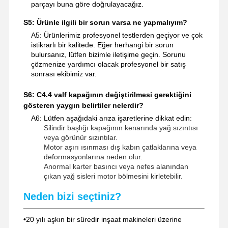
parçayı buna göre doğrulayacağız.
S5: Ürünle ilgili bir sorun varsa ne yapmalıyım?
A5: Ürünlerimiz profesyonel testlerden geçiyor ve çok
istikrarlı bir kalitede. Eğer herhangi bir sorun
bulursanız, lütfen bizimle iletişime geçin. Sorunu
çözmenize yardımcı olacak profesyonel bir satış
sonrası ekibimiz var.
S6: C4.4 valf kapağının değiştirilmesi gerektiğini
gösteren yaygın belirtiler nelerdir?
A6: Lütfen aşağıdaki arıza işaretlerine dikkat edin:
Silindir başlığı kapağının kenarında yağ sızıntısı
veya görünür sızıntılar.
Motor aşırı ısınması dış kabın çatlaklarına veya
deformasyonlarına neden olur.
Anormal karter basıncı veya nefes alanından
çıkan yağ sisleri motor bölmesini kirletebilir.
Neden bizi seçtiniz?
•
20 yılı aşkın bir süredir inşaat makineleri üzerine