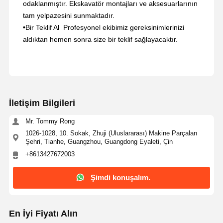
odaklanmıştır. Ekskavatör montajları ve aksesuarlarının
tam yelpazesini sunmaktadır.
•
Bir Teklif Al ️ Profesyonel ekibimiz gereksinimlerinizi
aldıktan hemen sonra size bir teklif sağlayacaktır.
İletişim Bilgileri
Mr. Tommy Rong
1026-1028, 10. Sokak, Zhuji (Uluslararası) Makine Parçaları
Şehri, Tianhe, Guangzhou, Guangdong Eyaleti, Çin
+8613427672003
Şimdi konuşalım.
En İyi Fiyatı Alın