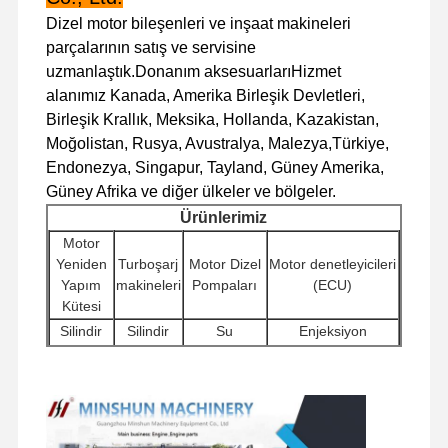
Dizel motor bileşenleri ve inşaat makineleri
parçalarının satış ve servisine
Fabrika Turu
Kalite Kontrol
Bizimle
Haberler
uzmanlaştık.Donanım aksesuarlarıHizmet
İletişim
alanımız Kanada, Amerika Birleşik Devletleri,
Birleşik Krallık, Meksika, Hollanda, Kazakistan,
Moğolistan, Rusya, Avustralya, Malezya,Türkiye,
Endonezya, Singapur, Tayland, Güney Amerika,
Güney Afrika ve diğer ülkeler ve bölgeler.
Davalar
Ürünlerimiz
Motor
Perkins Motoru
Yeniden
Turboşarj
Motor Dizel
Motor denetleyicileri
Yapım
makineleri
Pompaları
(ECU)
Yanmar Motoru
Kütesi
kubota motor
Silindir
Silindir
Su
Enjeksiyon
Blokları
başları
Pompaları
makineleri
Isuzu Motoru
Başlatıcı
Diğer Motor
Ekskavator Hidrolik
Filtreler
motorlar
Aksesuarları
Pompalar
Cummins Motoru
Seyahat
Döner
Dağıtıcı
Şasi bileşenleri ve
Motoru