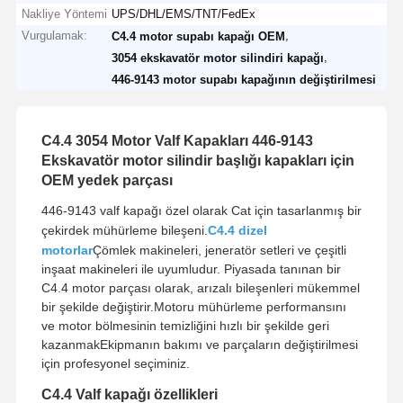
Nakliye Yöntemi
UPS/DHL/EMS/TNT/FedEx
Vurgulamak:
,
C4.4 motor supabı kapağı OEM
,
3054 ekskavatör motor silindiri kapağı
446-9143 motor supabı kapağının değiştirilmesi
C4.4 3054 Motor Valf Kapakları 446-9143
Ekskavatör motor silindir başlığı kapakları için
OEM yedek parçası
446-9143 valf kapağı özel olarak Cat için tasarlanmış bir
çekirdek mühürleme bileşeni.
C4.4 dizel
motorlar
Çömlek makineleri, jeneratör setleri ve çeşitli
inşaat makineleri ile uyumludur. Piyasada tanınan bir
C4.4 motor parçası olarak, arızalı bileşenleri mükemmel
bir şekilde değiştirir.Motoru mühürleme performansını
ve motor bölmesinin temizliğini hızlı bir şekilde geri
kazanmakEkipmanın bakımı ve parçaların değiştirilmesi
için profesyonel seçiminiz.
C4.4 Valf kapağı özellikleri