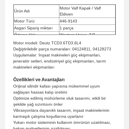
Motor Valf Kapak / Valf
Ürün Adı
Eldiven
Motor Türü
446-9143
Asgari Sipariş miktarı
1 parça
Ödeme Yolu
Western Union, T/T
Nakliye yöntemi
UPS/DHL/EMS/TNT/FedEx
Motor modeli: Deutz TCD3.6TD3.6L4
Değiştirilebilir parça numaraları: 04124811, 04128273
Uygulamalar: İnşaat makineleri güç ekipmanları,
jeneratör setleri, endüstriyel güç ekipmanları, tarım
makineleri ekipmanları
Özellikleri ve Avantajları
Orijinal silindir kafası yapısına mükemmel uyum
sağlayan hassas kalıp üretimi
Optimize edilmiş mühürleme oluk tasarımı, etkili bir
şekilde yağ sızıntısını önler
Vibrasyonlara dayanıklı tasarım, inşaat makinelerinin
karmaşık çalışma koşullarına uyarlanır
Yukarı motor sisteminin kullanım ömrünün uzatılması,
bakım maliyetlerinin azaltılması