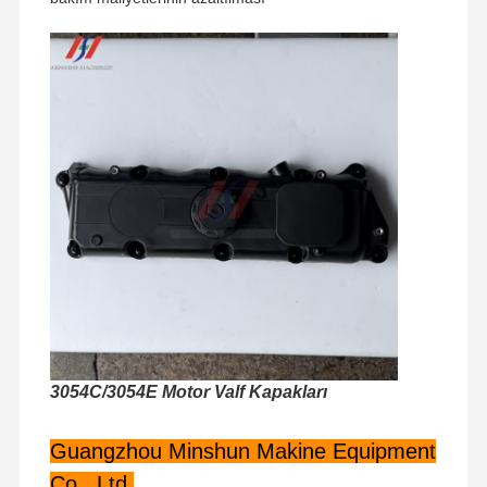
3054C/3054E Motor Valf Kapakları
Evde
Ürün
VR Gösterisi
Hakkımızda
Guangzhou Minshun Makine Equipment
Co., Ltd.