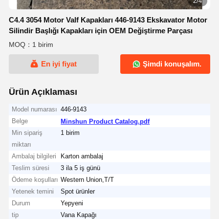
2/4
C4.4 3054 Motor Valf Kapakları 446-9143 Ekskavator Motor
Silindir Başlığı Kapakları için OEM Değiştirme Parçası
MOQ：1 birim
En iyi fiyat
Şimdi konuşalım.
Ürün Açıklaması
Model numarası
446-9143
Belge
Minshun Product Catalog.pdf
Min sipariş
1 birim
miktarı
Ambalaj bilgileri
Karton ambalaj
Teslim süresi
3 ila 5 iş günü
Ödeme koşulları
Western Union,T/T
Yetenek temini
Spot ürünler
Durum
Yepyeni
tip
Vana Kapağı