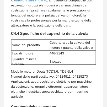
Cat
Motori diesel C4.4
È ampiamente compatibile con
escavatori, gruppi elettrogeni e vari macchinari da
costruzione.ripristinare rapidamente le prestazioni di
tenuta del motore e la pulizia del vano motoreÈ la
vostra scelta professionale per la manutenzione delle
attrezzature e la sostituzione delle parti.
C4.4 Specifiche del coperchio della valvola
Copertura della valvola del
Nome del prodotto
motore / guanto della valvola
Tipo di motore
446-9143
Quantità minima
1 pezzo
d'ordine
Metodo di pagamento
Western Union, T/T
Modello motore: Deutz TCD3.6, TD3.6L4
Metodo di spedizione
UPS/DHL/EMS/TNT/FedEx
Numeri delle parti sostitutive: 04124811, 04128273
Applicazioni: apparecchiature elettriche per macchine
da costruzione, gruppi elettrogeni, apparecchiature
elettriche industriali, apparecchiature per macchine
agricole
Caratteristiche e vantaggi