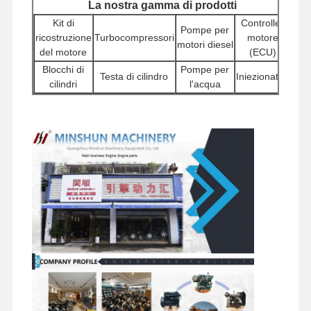
La nostra gamma di prodotti
motore diesel
Kit di
Controller
Pompe per
ricostruzione
Turbocompressori
motore
motori diesel
Motore di MITSUBISHI
del motore
(ECU)
Blocchi di
Pompe per
Motore di escavatore
Testa di cilindro
Iniezionatori
cilindri
l'acqua
Pompe
corredo della ricostruzione del motore
Altri
Motori di
idrauliche
Filtri
accessori
avvio
per
Pompa di iniezione
per motori
escavatori
Assemblea della sovralimentazione
Componenti
Assemblaggi
Componenti
Valvole di
del telaio e
di motori da
Altre parti del motore
girevoli
distribuzione
altri
viaggio
accessori
Sistema di controllo elettronico
componenti elettrici del motore
Sistema del carburante del motore
Parti idrauliche dell'escavatore