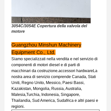
Visita Alla
Controllo
Contattaci
Notizie
Fabbrica
Della Qualità
3054C/3054E Copertura della valvola del
motore
Guangzhou Minshun Machinery
Casi
Equipment Co., Ltd.
Siamo specializzati nella vendita e nel servizio di
componenti di motori diesel e di parti di
Perkins Engine
macchinari da costruzione.accessori hardwareLa
Motore Yanmar
nostra area di servizio comprende Canada, Stati
Uniti, Regno Unito, Messico, Paesi Bassi,
Motore Kubota
Kazakistan, Mongolia, Russia, Australia,
Malesia,Turchia, Indonesia, Singapore,
Motore Isuzu
Thailandia, Sud America, Sudafrica e altri paesi e
regioni.
Motore Cummins