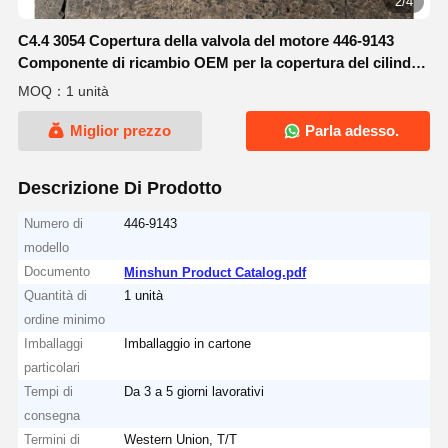
2/4
C4.4 3054 Copertura della valvola del motore 446-9143
Componente di ricambio OEM per la copertura del cilindro
del motore dell'escavatore
MOQ：1 unità
Miglior prezzo
Parla adesso.
Descrizione Di Prodotto
Numero di
446-9143
modello
Documento
Minshun Product Catalog.pdf
Quantità di
1 unità
ordine minimo
Imballaggi
Imballaggio in cartone
particolari
Tempi di
Da 3 a 5 giorni lavorativi
consegna
Termini di
Western Union, T/T