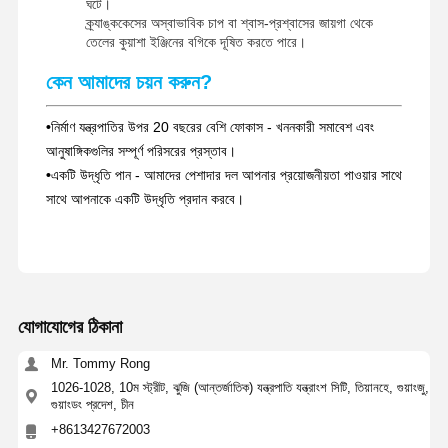
ঘটে।
ক্র্যাঙ্ককেসের অস্বাভাবিক চাপ বা শ্বাস-প্রশ্বাসের জায়গা থেকে
তেলের কুয়াশা ইঞ্জিনের বগিকে দূষিত করতে পারে।
কেন আমাদের চয়ন করুন?
•
নির্মাণ যন্ত্রপাতির উপর 20 বছরের বেশি ফোকাস - খননকারী সমাবেশ এবং
আনুষাঙ্গিকগুলির সম্পূর্ণ পরিসরের প্রস্তাব।
•
একটি উদ্ধৃতি পান - আমাদের পেশাদার দল আপনার প্রয়োজনীয়তা পাওয়ার সাথে
সাথে আপনাকে একটি উদ্ধৃতি প্রদান করবে।
যোগাযোগের ঠিকানা
Mr. Tommy Rong
1026-1028, 10ম স্ট্রীট, ঝুজি (আন্তর্জাতিক) যন্ত্রপাতি যন্ত্রাংশ সিটি, তিয়ানহে, গুয়াংজু,
গুয়াংডং প্রদেশ, চীন
+8613427672003