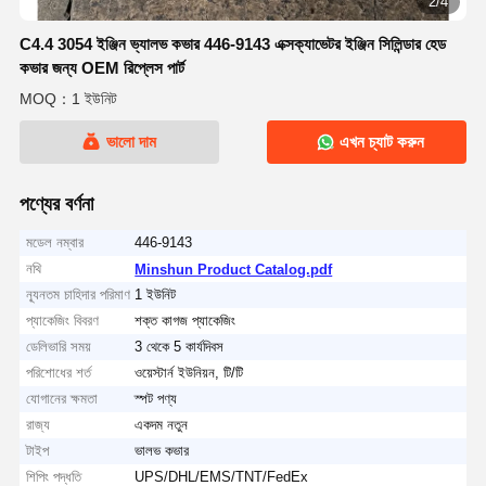
2/4
C4.4 3054 ইঞ্জিন ভ্যালভ কভার 446-9143 এক্সক্যাভেটর ইঞ্জিন সিলিন্ডার হেড
কভার জন্য OEM রিপ্লেস পার্ট
MOQ：1 ইউনিট
ভালো দাম
এখন চ্যাট করুন
পণ্যের বর্ণনা
মডেল নম্বার
446-9143
নথি
Minshun Product Catalog.pdf
ন্যূনতম চাহিদার পরিমাণ
1 ইউনিট
প্যাকেজিং বিবরণ
শক্ত কাগজ প্যাকেজিং
ডেলিভারি সময়
3 থেকে 5 কার্যদিবস
পরিশোধের শর্ত
ওয়েস্টার্ন ইউনিয়ন, টি/টি
যোগানের ক্ষমতা
স্পট পণ্য
রাজ্য
একদম নতুন
টাইপ
ভালভ কভার
শিপিং পদ্ধতি
UPS/DHL/EMS/TNT/FedEx