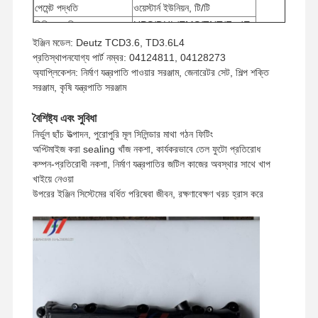
পেমেন্ট পদ্ধতি
ওয়েস্টার্ন ইউনিয়ন, টি/টি
শিপিং পদ্ধতি
UPS/DHL/EMS/TNT/FedEx
ইঞ্জিন মডেল: Deutz TCD3.6, TD3.6L4
প্রতিস্থাপনযোগ্য পার্ট নম্বর: 04124811, 04128273
অ্যাপ্লিকেশন: নির্মাণ যন্ত্রপাতি পাওয়ার সরঞ্জাম, জেনারেটর সেট, শিল্প শক্তি
সরঞ্জাম, কৃষি যন্ত্রপাতি সরঞ্জাম
বৈশিষ্ট্য এবং সুবিধা
নির্ভুল ছাঁচ উত্পাদন, পুরোপুরি মূল সিলিন্ডার মাথা গঠন ফিটিং
অপ্টিমাইজ করা sealing খাঁজ নকশা, কার্যকরভাবে তেল ফুটো প্রতিরোধ
কম্পন-প্রতিরোধী নকশা, নির্মাণ যন্ত্রপাতির জটিল কাজের অবস্থার সাথে খাপ
খাইয়ে নেওয়া
উপরের ইঞ্জিন সিস্টেমের বর্ধিত পরিষেবা জীবন, রক্ষণাবেক্ষণ খরচ হ্রাস করে