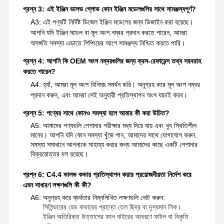
প্রশ্ন 3: এই ইঞ্জিন ভালভ গ্লোভ কোন ইঞ্জিন মডেলগুলির সাথে সামঞ্জস্যপূর্ণ?
A3: এই পণ্যটি নির্দিষ্ট ডিজেল ইঞ্জিন মডেলের জন্য ডিজাইন করা হয়েছে।
আপনি যদি ইঞ্জিন মডেল বা মূল অংশ নম্বর প্রদান করতে পারেন, আমরা
অসঙ্গতি সমস্যা এড়াতে শিপিংয়ের আগে সামঞ্জস্য নিশ্চিত করতে পারি।
প্রশ্ন 4: আপনি কি OEM অংশ নম্বরগুলির জন্য ক্রস-রেফারেন্স তথ্য সরবরাহ
করতে পারেন?
A4: হ্যাঁ, আমরা মূল অংশ বিনিময় সমর্থন করি। অনুগ্রহ করে মূল অংশ নম্বর
প্রদান করুন, এবং আমরা সেই অনুযায়ী প্রতিস্থাপন অংশ যাচাই করব।
প্রশ্ন 5: পণ্যের সাথে কোনও সমস্যা হলে আমার কী করা উচিত?
A5: আমাদের পণ্যগুলি পেশাদার পরীক্ষার মধ্য দিয়ে যায় এবং খুব স্থিতিশীল
মানের। আপনি যদি কোন সমস্যা খুঁজে পান, আমাদের সাথে যোগাযোগ করুন.
সমস্যা সমাধানে আপনাকে সাহায্য করার জন্য আমাদের কাছে একটি পেশাদার
বিক্রয়োত্তর দল রয়েছে।
প্রশ্ন 6: C4.4 ভালভ কভার প্রতিস্থাপন করার প্রয়োজনীয়তা নির্দেশ করে
এমন সাধারণ লক্ষণগুলি কী কী?
A6: অনুগ্রহ করে ব্যর্থতার নিম্নলিখিত লক্ষণগুলি নোট করুন:
সিলিন্ডারের হেড কভারের প্রান্তে তেল ছিদ্র বা দৃশ্যমান লিক।
ইঞ্জিন অতিরিক্ত উত্তাপের ফলে বাইরের আবরণে ফাটল বা বিকৃতি