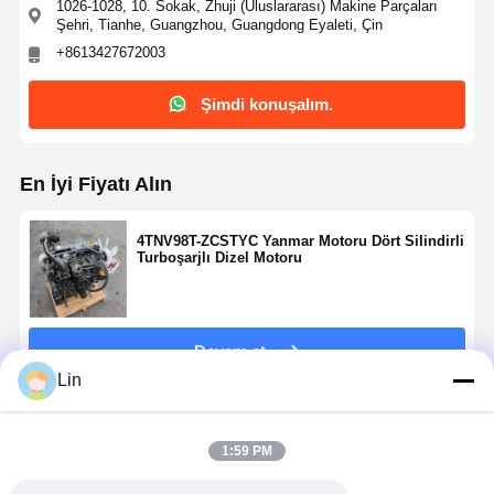
1026-1028, 10. Sokak, Zhuji (Uluslararası) Makine Parçaları
Şehri, Tianhe, Guangzhou, Guangdong Eyaleti, Çin
+8613427672003
Şimdi konuşalım.
En İyi Fiyatı Alın
4TNV98T-ZCSTYC Yanmar Motoru Dört Silindirli
Turboşarjlı Dizel Motoru
Devam et
Lin
Önerilen Ürünler
1:59 PM