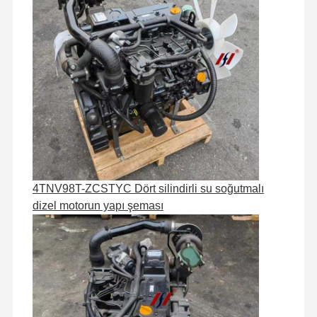
Fabrika Turu
Kalite Kontrol
Bizimle
Haberler
İletişim
Davalar
Perkins Motoru
4TNV98T-ZCSTYC Dört silindirli su soğutmalı
Yanmar Motoru
dizel motorun yapı şeması
kubota motor
Isuzu Motoru
Cummins Motoru