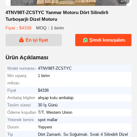
2/4
4TNV98T-ZCSTYC Yanmar Motoru Dört Silindirli
Turboşarjlı Dizel Motoru
Fiyat：$4338
MOQ：1 birim
En iyi fiyat
Şimdi konuşalım.
Ürün Açıklaması
Model numarası
4TNV98T-ZCSTYC
Min sipariş
1 birim
miktarı
Fiyat
$4338
Ambalaj bilgileri
ahşap kutu ambalajı
Teslim süresi
30 İş Günü
Ödeme koşulları
T/T, Western Union
Yetenek temini
spot mallar
Durum
Yepyeni
Tip
Dört Zamanlı. Su Soğutmalı. Sıralı 4 Silindirli Dizel