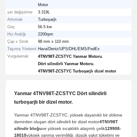
Motor
yer değiştirme
3.319L
Artırmak
Turboşarjlı
Güç
56.5 kw
Hız Aralığı
2200rpm
Çap x Strok
98 mm x 110 mm
Taşıma Yöntemi
Hava/Deniz/UPS/DHL/EMS/FedEx
Vurgulamak:
,
4TNV98T-ZCSTYC Yanmar Motoru
,
Dört silindirli Yanmar Motoru
4TNV98T-ZCSTYC Turboşarjlı dizel motor
Yanmar 4TNV98T-ZCSTYC Dört silindirli
turboşarjlı bir dizel motor.
Yanmar 4TNV98T-ZCSTYC, yüksek dayanıklı bir dökme
demirden oluşan dört silindirli bir dizel motor
4TNV98T
silindir bloğu
ve yüksek sıcaklıklı alaşımlı çelik
129908-
18010
yüksek yanma verimliliği, düşük yakıt tüketimi ve