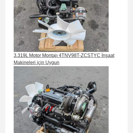
dizel motor
mitsubishi motor
Ekskavatör motoru
motor yeniden kiti
Enjeksiyon Pompası
3.319L Motor Montajı 4TNV98T-ZCSTYC İnşaat
Makineleri için Uygun
Turboşarjör montajı
Diğer Motor Parçaları
Elektronik kontrol sistemi
motorun elektrik bileşenleri
Motor yakıt sistemi
Ekskavatör Hidrolik Parçaları