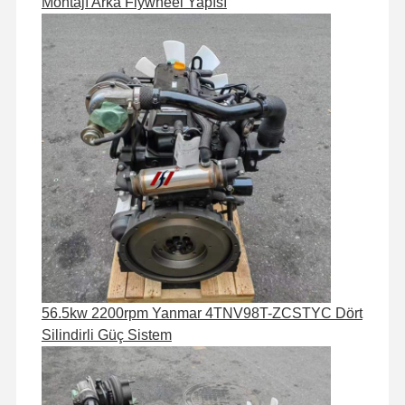
Montajı Arka Flywheel Yapısı
56.5kw 2200rpm Yanmar 4TNV98T-ZCSTYC Dört
Silindirli Güç Sistem
Evde
Ürün
VR Gösterisi
Hakkımızda