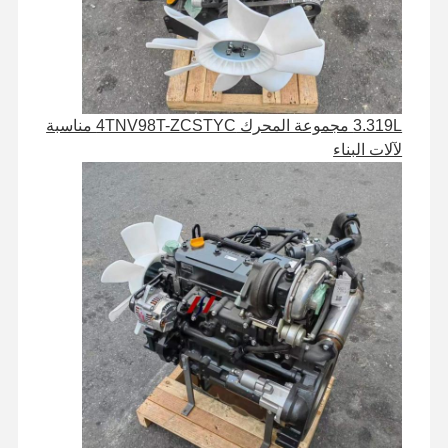
محرك الديزل
محرك ميتسوبيشي
محرك الحفريات
3.319L مجموعة المحرك 4TNV98T-ZCSTYC مناسبة
لآلات البناء
طقم إعادة بناء المحرك
مضخة حقن
تجميع الشاحن التربيني
قطع غيار المحركات الأخرى
نظام التحكم الإلكتروني
المكونات الكهربائية للمحرك
نظام وقود المحرك
الأجزاء الهيدروليكية للحفارة