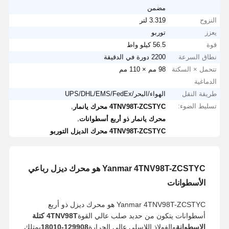
مضمن
النزوح
3.319 لتر
يعزز
توربو
قوة
56.5 كيلو واط
نطاق السرعة
2200 دورة في الدقيقة
تتحمل × السكتة
98 مم × 110 مم
الدماغية
طريقة النقل
الهواء/البحر/UPS/DHL/EMS/FedEx
تسليط الضوء:
,
4TNV98T-ZCSTYC محرك يانمار
,
محرك يانمار ذو أربع أسطوانات
4TNV98T-ZCSTYC محرك الديزل التوربو
Yanmar 4TNV98T-ZCSTYC هو محرك ديزل رباعي
الأسطوانات
Yanmar 4TNV98T-ZCSTYC هو محرك ديزل ذو أربع
أسطوانات يتكون من حديد صلب عالي القوة
4TNV98T كتلة
الاسطوانة
والفولاذ اللاسلي عالي الحرارة
129908-18010
يمتلك