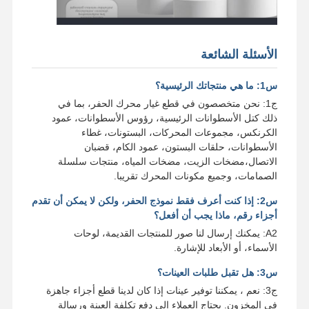
الأسئلة الشائعة
س1: ما هي منتجاتك الرئيسية؟
ج1: نحن متخصصون في قطع غيار محرك الحفر، بما في
ذلك كتل الأسطوانات الرئيسية، رؤوس الأسطوانات، عمود
الكرنكس، مجموعات المحركات، البستونات، غطاء
الأسطوانات، حلقات البستون، عمود الكام، قضبان
الاتصال،مضخات الزيت، مضخات المياه، منتجات سلسلة
الصمامات، وجميع مكونات المحرك تقريبا.
س2: إذا كنت أعرف فقط نموذج الحفر، ولكن لا يمكن أن تقدم
أجزاء رقم، ماذا يجب أن أفعل؟
A2: يمكنك إرسال لنا صور للمنتجات القديمة، لوحات
الأسماء، أو الأبعاد للإشارة.
س3: هل تقبل طلبات العينات؟
ج3: نعم ، يمكننا توفير عينات إذا كان لدينا قطع أجزاء جاهزة
في المخزون. يحتاج العملاء إلى دفع تكلفة العينة ورسالة