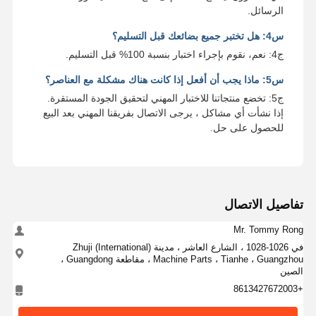
الرسائل.
س4: هل تختبر جميع بضائعك قبل التسليم؟
ج4: نعم، نقوم بإجراء اختبار بنسبة 100% قبل التسليم.
س5: ماذا يجب أن أفعل إذا كانت هناك مشكلة مع العناصر؟
ج5: تخضع منتجاتنا للاختبار المهني لتحقيق الجودة المستقرة.
إذا نشأت أي مشاكل ، يرجى الاتصال بفريقنا المهني بعد البيع
للحصول على حل.
تفاصيل الاتصال
Mr. Tommy Rong
في 1026-1028 ، الشارع العاشر ، مدينة Zhuji (International)
Machine Parts ، Tianhe ، Guangzhou ، مقاطعة Guangdong ،
الصين
+8613427672003