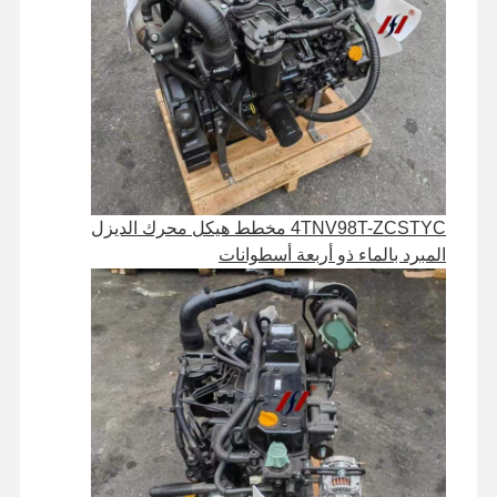
جولة في
مراقبة الجودة
اتصل بنا
أخبار
المصنع
4TNV98T-ZCSTYC مخطط هيكل محرك الديزل
الحالات
المبرد بالماء ذو أربعة أسطوانات
محرك بيركنز
محرك يانمار
محرك كوبوتا
محرك إسوزو
محرك الكمون