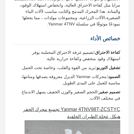
مزايا مثل كفاءة الاحتراق العالية، وانخفاض استهلاك الوقود،
والمتانة. هذا المحرك المدمج والثابت مناسب لآلات البناء
الصغيرة،الآلات الزراعية، ومجموعات مولدات ، مما يجعلها
نموذجًا موثوقًا في سلسلة Yanmar 4TNV.
خصائص الأداء
كفاءة الاحتراق:
تصميم غرفة الاحتراق المحسّنة يوفر
استهلاك وقود منخفض وكفاءة حرارية عالية.
تشغيل التوربو:
يزيد من القوة والقلب، وخاصة تحت الحمل.
الصمود:
محركات Yanmar الديزل معروفة بصدقها ومتانتها،
مناسبة للعمل على المدى الطويل.
تصميم صغير:
الحجم الصغير والوزن الخفيف يسهل الاندماج
في مختلف الآلات.
Yanmar 4TNV98T-ZCSTYC تجميع محرك الحفر
هيكل عجلة الطيران الخلفية