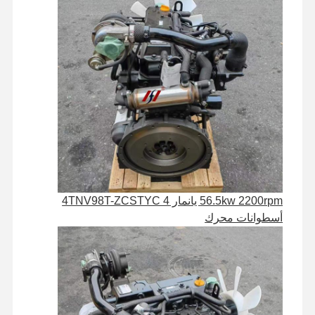
56.5kw 2200rpm يانمار 4TNV98T-ZCSTYC 4
أسطوانات محرك
الصفحة
المنتجات
برنامج VR
حولنا
الرئيسية