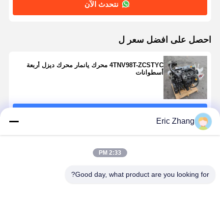
نتحدث الآن
احصل على افضل سعر ل
4TNV98T-ZCSTYC محرك يانمار محرك ديزل أربعة
أسطوانات
استمر
Eric Zhang
المنتجات الموصى بها
2:33 PM
Good day, what product are you looking for?
يانمار 4TNV88-
محرك ديزل
محرك ديزل
4TNV94L-