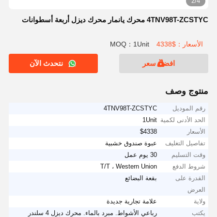
2/4
4TNV98T-ZCSTYC محرك يانمار محرك ديزل أربعة أسطوانات
الأسعار：$4338
MOQ：1Unit
افضل سعر
نتحدث الآن
منتوج وصف
رقم الموديل
4TNV98T-ZCSTYC
الحد الأدنى لكمية
1Unit
الأسعار
$4338
تفاصيل التغليف
عبوة صندوق خشبية
وقت التسليم
30 يوم عمل
شروط الدفع
T/T ، Western Union
القدرة على
بقعة البضائع
العرض
ولاية
علامة تجارية جديدة
يكتب
رباعي الأشواط. مبرد بالماء. محرك ديزل 4 سلندر