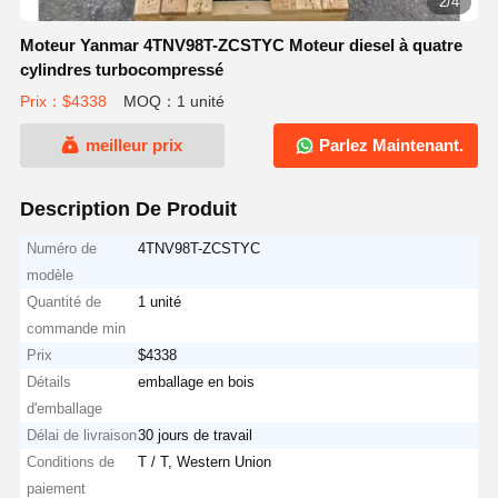
2/4
Moteur Yanmar 4TNV98T-ZCSTYC Moteur diesel à quatre
cylindres turbocompressé
Prix：$4338
MOQ：1 unité
meilleur prix
Parlez Maintenant.
Description De Produit
Numéro de
4TNV98T-ZCSTYC
modèle
Quantité de
1 unité
commande min
Prix
$4338
Détails
emballage en bois
d'emballage
Délai de livraison
30 jours de travail
Conditions de
T / T, Western Union
paiement