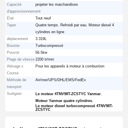
Capacité
projeter les marchandises
d'approvisionnement
État
Tout neuf
Taper
Quatre temps. Refroidi par eau. Moteur diesel 4
cylindres en ligne
déplacement
3.319L
Booster
Turbocompressé
Pouvoir
56.5kw
Plage de vitesse
2200 tr/min
Alésage x
Pour les appareils à moteur à combustion
Course
Méthode de
Air/mer/UPS/DHL/EMS/FedEx
transport
Surligner:
,
Le moteur 4TNV98T-ZCSTYC Yanmar
,
Moteur Yanmar quatre cylindres
Le moteur diesel turbocompressé 4TNV98T-
ZCSTYC