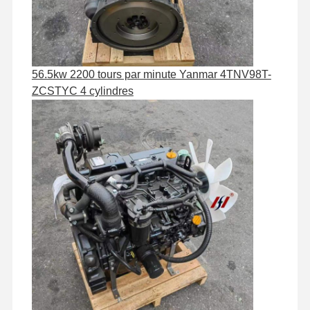
Visite De
Contrôle
Contactez-
Nouvelles
L'usine
Qualité
Nous
56.5kw 2200 tours par minute Yanmar 4TNV98T-
ZCSTYC 4 cylindres
Les Affaires
Perkins Engine
Moteur Yanmar
Moteur Kubota
Moteur Isuzu
Moteur Cummins