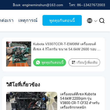
อีเมล: engineminshun@163.com
โทร: 86--13427672003


ดต่อเรา
เหตุการณ์
พูดคุยกันตอนนี้
Kubota V3307CCR-T-EW08M เครื่องยนต์
ดีเซล 4 กิโลกรัม ขนาด 54.6kW 2600 รอบ /
นาที เหมาะสําหรับเครื่องจักรการเกษตร
พูดคุยกันตอนนี้
เรียนรู้เพิ่มเติม
วิดีโอที่เกี่ยวข้อง
เครื่องยนต์ดีเซล Kubota
54.6kW 2200rpm รุ่น
V3800-CR-T-CF32 สำหรับ
เครื่องจักรกลหนัก