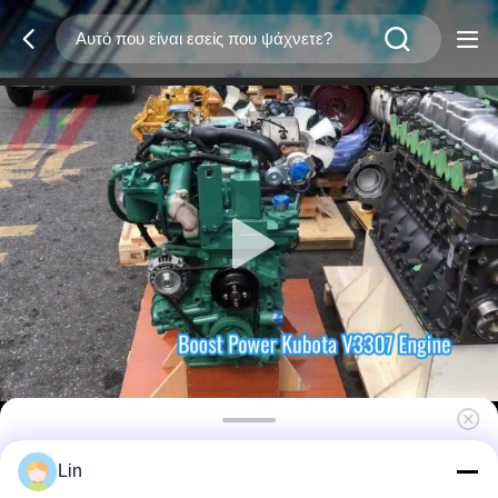
Kubota V3307CCR-T-EW08M 4κύλινδρος
Lin
κινητήρας ντίζελ, 54,6 kw, 2600rpm,