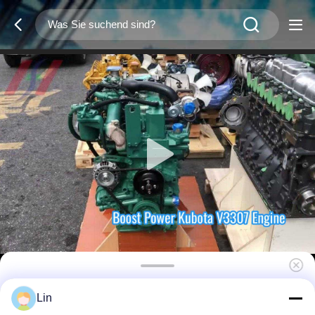
Kubota V3307CCR-T-EW08M 4-Zylinder
Lin
Dieselmotor, 54,6 kW, 2600 Rpm, geeignet