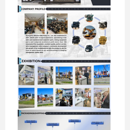
ชิ้นส่วนไฮดรอลิกของรถขุด
อะไหล่รถขุด