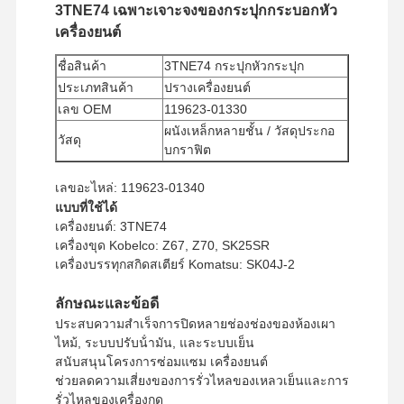
3TNE74 เฉพาะเจาะจงของกระปุกกระบอกหัว
เครื่องยนต์
ชื่อสินค้า
3TNE74 กระปุกหัวกระปุก
ประเภทสินค้า
ปรางเครื่องยนต์
เลข OEM
119623-01330
ผนังเหล็กหลายชั้น / วัสดุประกอ
วัสดุ
บกราฟิต
จํานวนการสั่งซื้อ
1 อัน
เลขอะไหล่: 119623-01340
ขั้นต่ํา
แบบที่ใช้ได้
วิธีการจ่ายเงิน
Western Union, T/T
เครื่องยนต์: 3TNE74
วิธีการขนส่ง
UPS/DHL/EMS/TNT/FedEx
เครื่องขุด Kobelco: Z67, Z70, SK25SR
เครื่องบรรทุกสกิดสเตียร์ Komatsu: SK04J-2
ลักษณะและข้อดี
ประสบความสําเร็จการปิดหลายช่องช่องของห้องเผา
ไหม้, ระบบปรับน้ํามัน, และระบบเย็น
สนับสนุนโครงการซ่อมแซม เครื่องยนต์
ช่วยลดความเสี่ยงของการรั่วไหลของเหลวเย็นและการ
รั่วไหลของเครื่องกด