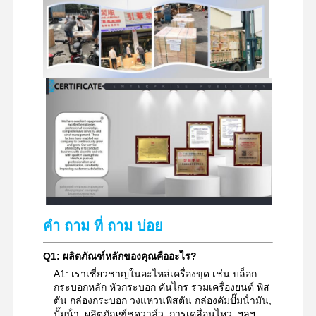
คํา ถาม ที่ ถาม บ่อย
Q1: ผลิตภัณฑ์หลักของคุณคืออะไร?
A1: เราเชี่ยวชาญในอะไหล่เครื่องขุด เช่น บล็อก
กระบอกหลัก หัวกระบอก คันไกร รวมเครื่องยนต์ พิส
ตัน กล่องกระบอก วงแหวนพิสตัน กล่องคัมปั๊มน้ํามัน,
ปั๊มน้ํา, ผลิตภัณฑ์ชุดวาล์ว, การเคลื่อนไหว, ฯลฯ