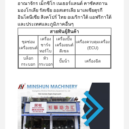
อาณาจักร เม็กซิโก เนเธอร์แลนด์ คาซัคสถาน
เครื่องยนต์ดีเซล
มองโกเลีย รัสเซีย ออสเตรเลีย มาเลเซียตุรกี
อินโดนีเซีย สิงคโปร์ ไทย อเมริกาใต้ แอฟริกาใต้
เครื่องยนต์มิตซูบิชิ
และประเทศและภูมิภาคอื่นๆ
สายพันธุ์สินค้า
เครื่องยนต์ขุด
เครื่อง
เครื่องปั๊ม
ชุดซ่อม
เครื่องควบคุมเครื่อง
ชาร์จ
เครื่องยนต์
ชุดสร้างเครื่องยนต์ใหม่
เครื่องยนต์
(ECU)
ทอร์โบ
ดีเซล
ปั๊มฉีด
บล็อก
หัว
ปั๊มน้ํา
เครื่องฉีด
กระบอก
กระบอก
การประกอบเครื่องชาร์จ
อุปกรณ์
มอเตอร์
เครื่อง
เสริม
เครื่องปั๊มไฮดรอลิ
อุปกรณ์อื่น ๆ ของเครื่องยนต์
เริ่มต้น
กรอง
เครื่องยนต์
กสําหรับเครื่องขุด
อื่น ๆ
ระบบควบคุมอิเล็กทรอนิกส์
ส่วน
ส่วนประกอบของ
วาล์ว
รวม
ประกอบ
ชาสซี่และอุปกรณ์
กระจาย
เครื่องยนต์
ส่วนประกอบไฟฟ้าของเครื่องยนต์
หมุน
เสริมอื่น ๆ
ระบบน้ํามันเครื่องยนต์