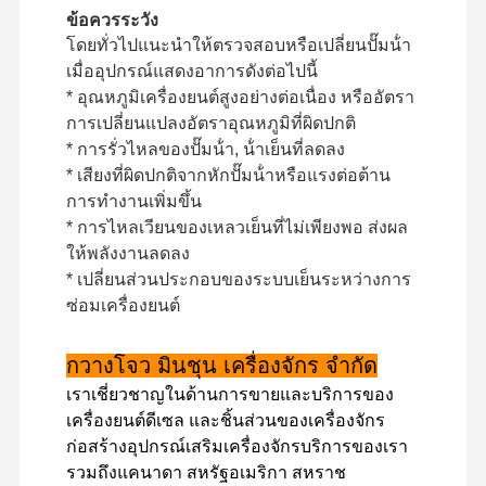
ข้อควรระวัง
โดยทั่วไปแนะนําให้ตรวจสอบหรือเปลี่ยนปั๊มน้ํา
เมื่ออุปกรณ์แสดงอาการดังต่อไปนี้
ทัวร์โรงงาน
การควบคุม
ติดต่อเรา
ข่าว
* อุณหภูมิเครื่องยนต์สูงอย่างต่อเนื่อง หรืออัตรา
คุณภาพ
การเปลี่ยนแปลงอัตราอุณหภูมิที่ผิดปกติ
* การรั่วไหลของปั๊มน้ํา, น้ําเย็นที่ลดลง
* เสียงที่ผิดปกติจากหักปั๊มน้ําหรือแรงต่อต้าน
การทํางานเพิ่มขึ้น
* การไหลเวียนของเหลวเย็นที่ไม่เพียงพอ ส่งผล
กรณี
ให้พลังงานลดลง
* เปลี่ยนส่วนประกอบของระบบเย็นระหว่างการ
เครื่องยนต์เพอร์กินส์
ซ่อมเครื่องยนต์
เครื่องยนต์ยานมาร์
กวางโจว มินชุน เครื่องจักร จํากัด
เครื่องยนต์คูโบต้า
เราเชี่ยวชาญในด้านการขายและบริการของ
เครื่องยนต์ดีเซล และชิ้นส่วนของเครื่องจักร
เครื่องยนต์ Isuzu
ก่อสร้างอุปกรณ์เสริมเครื่องจักรบริการของเรา
รวมถึงแคนาดา สหรัฐอเมริกา สหราช
เครื่องยนต์คัมมินส์