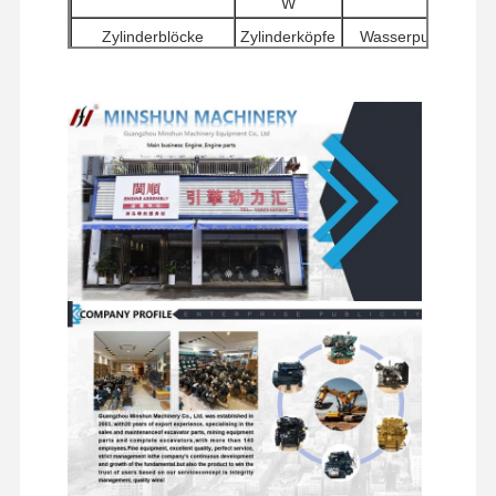
W
Ersatzteile für Bagger
Zylinderblöcke
Zylinderköpfe
Wasserpumpen
Andere
Antriebsmotoren
Filter
Motorzubehör
Reisemotor-
Schwenkkomponenten
Verteilerventile
Montagen