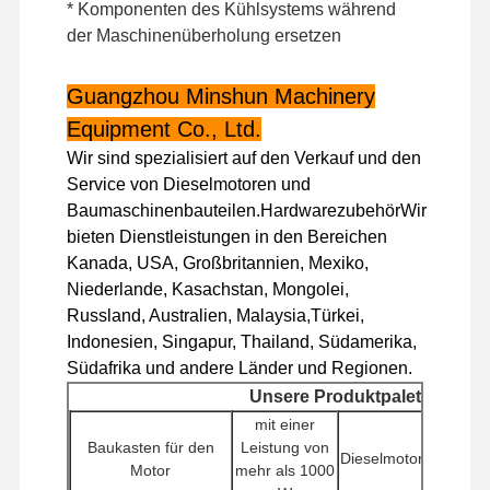
Dieselmotor
* Komponenten des Kühlsystems während
der Maschinenüberholung ersetzen
MITSUBISHI-Maschine
Guangzhou Minshun Machinery
Baggermotor
Equipment Co., Ltd.
Maschinenwiederaufbauenausrüstung
Wir sind spezialisiert auf den Verkauf und den
Service von Dieselmotoren und
Injektionspumpe
Baumaschinenbauteilen.HardwarezubehörWir
bieten Dienstleistungen in den Bereichen
Turbolader-Versammlung
Kanada, USA, Großbritannien, Mexiko,
Andere Motorteile
Niederlande, Kasachstan, Mongolei,
Russland, Australien, Malaysia,Türkei,
Elektronisches Kontrollsystem
Indonesien, Singapur, Thailand, Südamerika,
Südafrika und andere Länder und Regionen.
Elektrische Komponenten von Motoren
Unsere Produktpalette
Kraftstoffsystem des Motors
mit einer
Baukasten für den
Leistung von
Dieselmotorpumpen
Hydraulikteile für Bagger
Motor
mehr als 1000