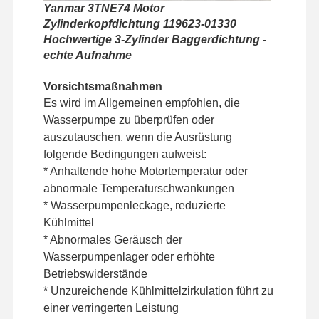
Yanmar 3TNE74 Motor
Zylinderkopfdichtung 119623-01330
Hochwertige 3-Zylinder Baggerdichtung -
Werksbesicht
Qualitätskont
Kontakt Mit
Neuigkeiten
Igung
Rolle
Uns
echte Aufnahme
Vorsichtsmaßnahmen
Es wird im Allgemeinen empfohlen, die
Wasserpumpe zu überprüfen oder
Fälle
auszutauschen, wenn die Ausrüstung
folgende Bedingungen aufweist:
* Anhaltende hohe Motortemperatur oder
Perkins Engine
abnormale Temperaturschwankungen
Yanmar-Motor
* Wasserpumpenleckage, reduzierte
Kühlmittel
Kubota-Motor
* Abnormales Geräusch der
Wasserpumpenlager oder erhöhte
Isuzu-Motor
Betriebswiderstände
* Unzureichende Kühlmittelzirkulation führt zu
Cummins Motor
einer verringerten Leistung