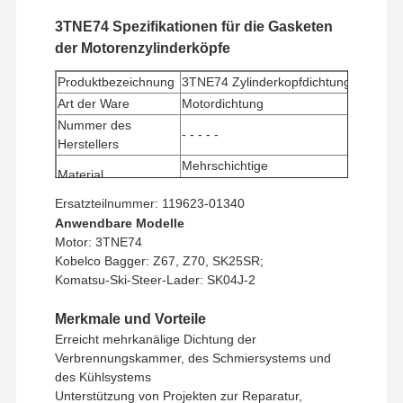
3TNE74 Spezifikationen für die Gasketen
der Motorenzylinderköpfe
Produktbezeichnung
3TNE74 Zylinderkopfdichtung
Art der Ware
Motordichtung
Nummer des
- - - - -
Herstellers
Mehrschichtige
Material
Stahlplatte/Graphitverbundwerkstoff
Ersatzteilnummer: 119623-01340
Mindestbestellmenge
1 Stück
Anwendbare Modelle
Zahlungsmethode
Western Union, T/T
Motor: 3TNE74
Versandmethode
UPS/DHL/EMS/TNT/FedEx
Kobelco Bagger: Z67, Z70, SK25SR;
Komatsu-Ski-Steer-Lader: SK04J-2
Merkmale und Vorteile
Erreicht mehrkanälige Dichtung der
Verbrennungskammer, des Schmiersystems und
des Kühlsystems
Unterstützung von Projekten zur Reparatur,