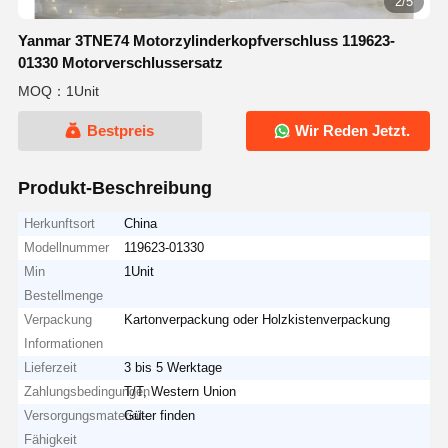
2/5
Yanmar 3TNE74 Motorzylinderkopfverschluss 119623-
01330 Motorverschlussersatz
MOQ：1Unit
Bestpreis
Wir Reden Jetzt.
Produkt-Beschreibung
Herkunftsort
China
Modellnummer
119623-01330
Min
1Unit
Bestellmenge
Verpackung
Kartonverpackung oder Holzkistenverpackung
Informationen
Lieferzeit
3 bis 5 Werktage
Zahlungsbedingungen
T/T, Western Union
Versorgungsmaterial-
Güter finden
Fähigkeit