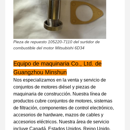
Visita A La
Control De
Contáctenos
Noticias
Fábrica
Calidad
Pieza de repuesto 105220-7110 del surtidor de
combustible del motor Mitsubishi 6D34
Casos
Equipo de maquinaria Co., Ltd. de
Guangzhou Minshun
Perkins Engine
Nos especializamos en la venta y servicio de
conjuntos de motores diésel y piezas de
Motor Yanmar
maquinaria de construcción. Nuestra línea de
El motor Kubota
productos cubre conjuntos de motores, sistemas
de filtración, componentes de control electrónico,
El motor de Isuzu
accesorios de hardware, mazos de cables y
accesorios eléctricos. Nuestra área de servicio
Motor Cummins
incluye Canadá, Estados Unidos, Reino Unido,