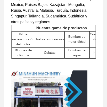
México, Países Bajos, Kazajstán, Mongolia,
motor diesel
Rusia, Australia, Malasia, Turquía, Indonesia,
Motor de MITSUBISHI
Singapur, Tailandia, Sudamérica, Sudáfrica y
otros países y regiones.
Motor excavador
Nuestra gama de productos
Kit de
Controlado
equipo de la reconstrucción del motor
Bombas de
reconstrucción
Turbocompresores
del moto
motor diésel
del motor
(ECU)
Bomba de inyección
Bloques de
Bombas de
Culatas
Inyectore
cilindros
agua
Asamblea del turbocompresor
Bombas
Otros
Otras piezas del motor
Motores de
hidráulic
Filtros
accesorios del
arranque
para
motor
Sistema de control electrónico
excavador
Componen
Conjuntos de
componentes eléctricos del motor
Componentes
Válvulas
del chasis
motores de
giratorios
distribuidoras
otros
desplazamiento
Sistema de combustible del motor
accesori
Piezas hidráulicas de excavadora