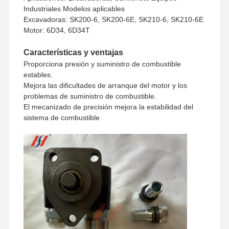
Industriales Modelos aplicables
Método de pago
Unión Occidental, T/T
Excavadoras: SK200-6, SK200-6E, SK210-6, SK210-6E
Método de envío
UPS/DHL/EMS/TNT/FedEx
Motor: 6D34, 6D34T
Características y ventajas
Proporciona presión y suministro de combustible
estables.
Mejora las dificultades de arranque del motor y los
problemas de suministro de combustible.
El mecanizado de precisión mejora la estabilidad del
sistema de combustible
Inicio
Productos
Espectáculo
Sobre
De RV
Nosotros