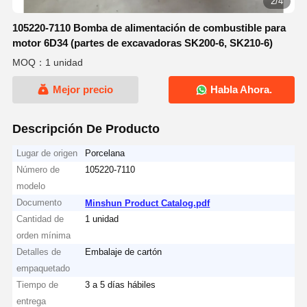
2/4
105220-7110 Bomba de alimentación de combustible para
motor 6D34 (partes de excavadoras SK200-6, SK210-6)
MOQ：1 unidad
Mejor precio
Habla Ahora.
Descripción De Producto
Lugar de origen
Porcelana
Número de
105220-7110
modelo
Documento
Minshun Product Catalog.pdf
Cantidad de
1 unidad
orden mínima
Detalles de
Embalaje de cartón
empaquetado
Tiempo de
3 a 5 días hábiles
entrega