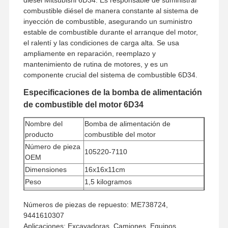
combustible diésel de manera constante al sistema de
inyección de combustible, asegurando un suministro
estable de combustible durante el arranque del motor,
el ralentí y las condiciones de carga alta. Se usa
ampliamente en reparación, reemplazo y
mantenimiento de rutina de motores, y es un
componente crucial del sistema de combustible 6D34.
Especificaciones de la bomba de alimentación
de combustible del motor 6D34
Nombre del
Bomba de alimentación de
producto
combustible del motor
Número de pieza
105220-7110
OEM
Dimensiones
16x16x11cm
Peso
1,5 kilogramos
Tipo de
Diesel
Números de piezas de repuesto: ME738724,
combustible
9441610307
Cantidad mínima
1 pieza
Aplicaciones: Excavadoras, Camiones, Equipos
de pedido