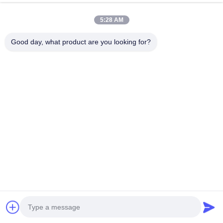
для заменных частей экскаваторов
Поговорите Сейчас
5:28 AM
Отправить Запрос
Good day, what product are you looking for?
#
4-Цилиндровый Дизельный Двигатель
#
Двигатель Дизеля Cummins
#
6-Цилиндровый Рядный Двигатель
Двигатель Cummins
2026-07-24
Новый 6-цилиндровый дизельный двигатель 6BTAA5.9-C150 6BTAA5.9-
C150 - высокопроизводительный, надежный и долговечный 6-
цилиндровый дизельный двигатель, предназначенный для
строительных машин и генерат...
Смотрите больше
Сообщения посетителя
Оставьте сообщение
Пока нет публичных комментариев