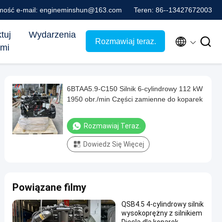
ość e-mail: engineminshun@163.com
Teren: 86--13427672003
tuj
Wydarzenia


Rozmawiaj teraz.
ami
6BTAA5.9-C150 Silnik 6-cylindrowy 112 kW
1950 obr./min Części zamienne do koparek
Rozmawiaj Teraz.
Dowiedz Się Więcej
Powiązane filmy
QSB4.5 4-cylindrowy silnik
wysokoprężny z silnikiem