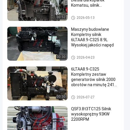
Diesla dla koparek
Komatsu, silnik
sterowany elektronicznie
Common Rail
Silnik CUMMINS
00:52
2026-05-13
Maszyny budowlane
Kompletny silnik
6LTAA8.9-C325 8.9L
Wysokiej jakości napęd
Silnik CUMMINS
00:30
2026-04-23
6LTAA8.9-C325
Kompletny zestaw
generatorów silnik 2000
obrotów na minutę 241
kW silnik wysokoprężny
Silnik CUMMINS
00:30
2026-07-27
QSF3.8t3TC125 Silnik
wysokoprężny 93KW
2200RPM