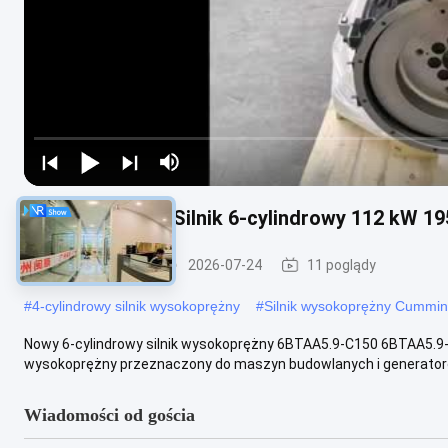
6BTAA5.9-C150 Silnik 6-cylindrowy 112 kW 19
Silnik CUMMINS
2026-07-24
11 poglądy
#
4-cylindrowy silnik wysokoprężny
#
Silnik wysokoprężny Cummi
Nowy 6-cylindrowy silnik wysokoprężny 6BTAA5.9-C150 6BTAA5.9-C1
wysokoprężny przeznaczony do maszyn budowlanych i generatorów.
Wiadomości od gościa