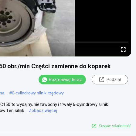
50 obr./min Części zamienne do koparek
Rozmawiaj teraz.
Podział
nsa
#
6-cylindrowy silnik rzędowy
50 to wydajny, niezawodny i trwały 6-cylindrowy silnik
Ten silnik ...
Zobacz więcej
Zostaw wiadomość