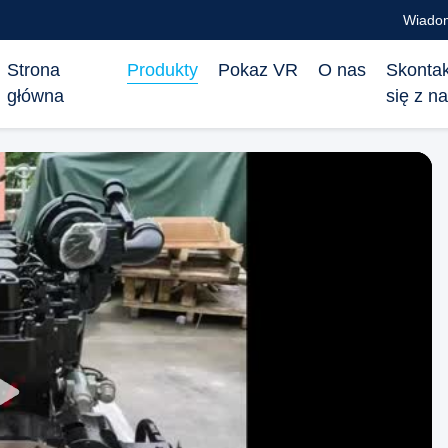
Wiadom
Strona
Produkty
Pokaz VR
O nas
Skontak
główna
się z n