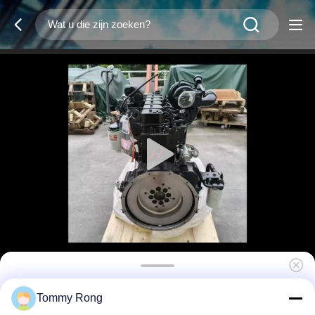
6BTAA5.9-C150 6-cilindermotor 112kw
Tommy Rong
1950rpm Geschikt voor vervangende