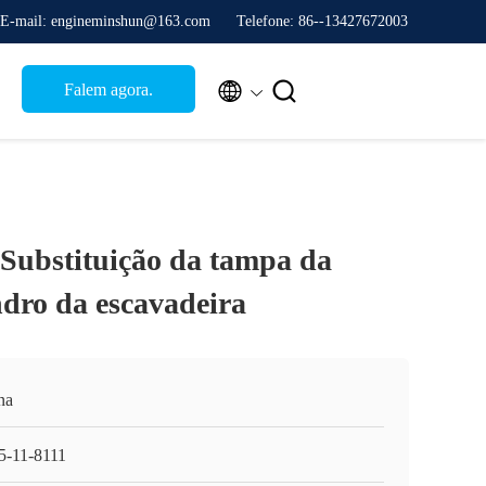
E-mail: engineminshun@163.com
Telefone: 86--13427672003


Falem agora.
Substituição da tampa da
ndro da escavadeira
na
5-11-8111