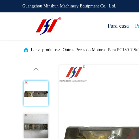
Guangzhou Minshun Machinery Equipment Co., Ltd.
Para casa
P
Lar
>
produtos
>
Outras Peças do Motor
>
Para PC130-7 Subs