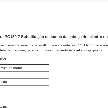
a PC130-7 Substituição da tampa da cabeça do cilindro da
res diesel da série Komatsu 4D95 e escavadeiras PC130-7.impede a 
leta da máquina, garante um funcionamento estável a longo prazo.
otor
lvula do motor
ndido
edEx