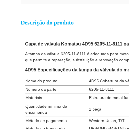
Descrição do produto
Capa de válvula Komatsu 4D95 6205-11-8111 par
A tampa da válvula 6205-11-8111 é adequada para moto
que permite a reparação, substituição e renovação comp
4D95 Especificações da tampa da válvula do m
Nome do produto
4D95 Cobertura da vá
Número da parte
6205-11-8111
Materiais
Estrutura de metal fu
Quantidade mínima de
1 peça
encomenda
Método de pagamento
Western Union, T/T
Método de transporte
UPS/DHL/EMS/TNT/F