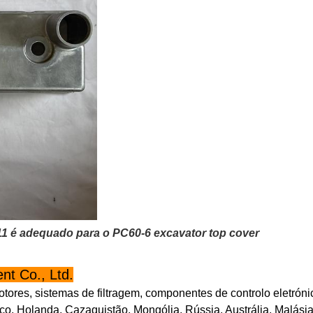
1 é adequado para o PC60-6 excavator top cover
t Co., Ltd.
tores, sistemas de filtragem, componentes de controlo eletrón
o, Holanda, Cazaquistão, Mongólia, Rússia, Austrália, Malásia