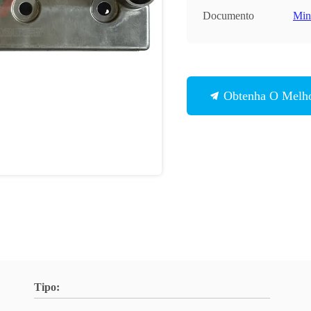
Documento
Min
Obtenha O Melho
Tipo: