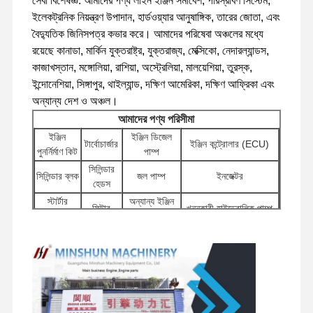
সেবা বিশেষজ্ঞ. আমাদের পণ্য লাইন ইঞ্জিন সমাবেশ, পরিস্রাবণ সিস্টেম,
ইলেকট্রনিক নিয়ন্ত্রণ উপাদান, হার্ডওয়্যার আনুষাঙ্গিক, তারের জোতা, এবং
বৈদ্যুতিক জিনিসপত্র কভার করে। আমাদের পরিষেবা অঞ্চলের মধ্যে
কারখানা ভ্রমণ
গুণগত মান নিয়ন্ত্রণ
যোগাযোগ করুন
খবর
রয়েছে কানাডা, মার্কিন যুক্তরাষ্ট্র, যুক্তরাজ্য, মেক্সিকো, নেদারল্যান্ডস,
কাজাখস্তান, মঙ্গোলিয়া, রাশিয়া, অস্ট্রেলিয়া, মালয়েশিয়া, তুরস্ক,
ইন্দোনেশিয়া, সিঙ্গাপুর, থাইল্যান্ড, দক্ষিণ আমেরিকা, দক্ষিণ আফ্রিকা এবং
অন্যান্য দেশ ও অঞ্চল।
আমাদের পণ্য পরিসীমা
মামলা
ইঞ্জিন
ইঞ্জিন ডিজেল
টার্বোচার্জার
ইঞ্জিন কন্ট্রোলার (ECU)
পুনর্নির্মাণ কিট
পাম্প
পারকিন্স ইঞ্জিন
সিলিন্ডার
সিলিন্ডার ব্লক
জল পাম্প
ইনজেক্টর
হেডস
ইয়ানমার ইঞ্জিন
স্টার্টার
অন্যান্য ইঞ্জিন
ফিল্টার
খননকারী হাইড্রোলিক পাম্প
মোটরস
আনুষাঙ্গিক
কুবোটা ইঞ্জিন
সুইভেল
পরিবেশক
ভ্রমণ মোটর
চ্যাসি উপাদান এবং অন্যান্য
উপাদান
ভালভ
সমাবেশ
আনুষাঙ্গিক
ইসুজু ইঞ্জিন
CUMMINS ইঞ্জিন
ডিজেল ইঞ্জিন