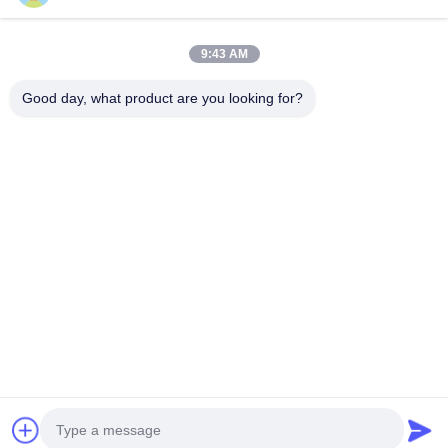
প্রস্তাবিত পণ্য
9:43 AM
Good day, what product are you looking for?
জল তাপমাত্রা সেন্সর
ইসুজু 4JB1 ইঞ্জিন
Kubota
নতুন ইঞ্জিন সংয
1-83161033-0
ফ্লাইহুইল গিয়ার রিং
Excavator Oil
রড 1150263
ইসুজু 6BG1
8944684120
Filter HH160-
404D-22T C
6HK1 ইঞ্জিন
108T উচ্চ মানের
32093 D722,
N844LT ইঞ্জি
প্রতিস্থাপন সেন্সর
স্টার্টার গিয়ার রিং
D905, D1105,
সংযোগ রড
ভালো দাম
ভালো দাম
ভালো দাম
ভালো দাম
প্রতিস্থাপন অংশ
D1305, V1305,
প্রতিস্থাপন জন্
এবং V1505
ইঞ্জিনের অংশগুলির
জন্য
বাড়ি
আমাদের
আমাদের সাথে যোগাযোগ
Desktop
Site
সম্পর্কে
করুন
সাইটম্যাপ
গোপনীয়তা নীতি
গুণ
পারকিন্স ইঞ্জিন
চীন কারখানা.Copyright © 2026 Guangzhou Minshun
Machinery Equipment Co., Ltd.. All Rights Reserved.