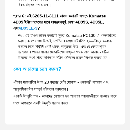
বিক্রয়োত্তর দল রয়েছে।
প্রশ্ন 6: এই 6205-11-8111 ভালভ কভারটি সমস্ত Komatsu
4D95 ইঞ্জিন মডেলের সাথে সামঞ্জস্যপূর্ণ, যেমন 4D95S, 4D95L,
এবং
4D95LE-3
?
A6: এই ইঞ্জিন ভালভ কভারটি মূলত Komatsu PC130-7 খননকারীদের
জন্য। কারণ স্পেস ডিজাইন মেশিনের মধ্যে পরিবর্তিত হয়—কিছুর কভারের
সামনের দিকে মাউন্টিং পোর্ট থাকে, অন্যদের নীচে, এবং যে কোণে শ্বাস-
প্রশ্বাসের পায়ের পাতার মোজাবিশেষ সংযুক্ত থাকে তাও আলাদা- সঠিক
ইঞ্জিনের অংশ পেতে আপনাকে সঠিক মেশিনের মডেল নিশ্চিত করতে হবে।
কেন আমাদের চয়ন করুন?
•
নির্মাণ যন্ত্রপাতির উপর 20 বছরের বেশি ফোকাস - খননকারী সমাবেশ এবং
আনুষাঙ্গিকগুলির সম্পূর্ণ পরিসরের প্রস্তাব।
•
একটি উদ্ধৃতি পান - আমাদের পেশাদার দল আপনার প্রয়োজনীয়তা পাওয়ার সাথে
সাথে আপনাকে একটি উদ্ধৃতি প্রদান করবে।