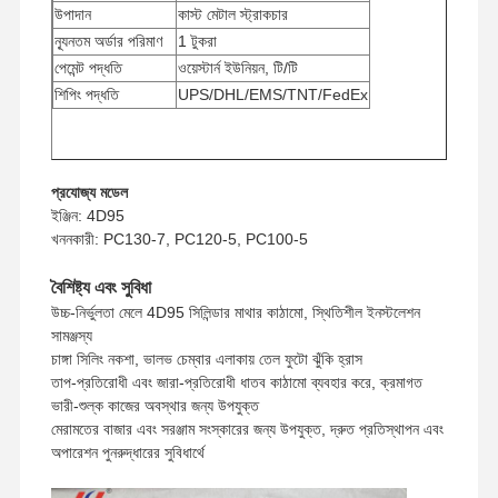
উপাদান
কাস্ট মেটাল স্ট্রাকচার
ন্যূনতম অর্ডার পরিমাণ
1 টুকরা
পেমেন্ট পদ্ধতি
ওয়েস্টার্ন ইউনিয়ন, টি/টি
শিপিং পদ্ধতি
UPS/DHL/EMS/TNT/FedEx
প্রযোজ্য মডেল
ইঞ্জিন: 4D95
খননকারী: PC130-7, PC120-5, PC100-5
বৈশিষ্ট্য এবং সুবিধা
উচ্চ-নির্ভুলতা মেলে 4D95 সিলিন্ডার মাথার কাঠামো, স্থিতিশীল ইনস্টলেশন
সামঞ্জস্য
চাঙ্গা সিলিং নকশা, ভালভ চেম্বার এলাকায় তেল ফুটো ঝুঁকি হ্রাস
তাপ-প্রতিরোধী এবং জারা-প্রতিরোধী ধাতব কাঠামো ব্যবহার করে, ক্রমাগত
ভারী-শুল্ক কাজের অবস্থার জন্য উপযুক্ত
মেরামতের বাজার এবং সরঞ্জাম সংস্কারের জন্য উপযুক্ত, দ্রুত প্রতিস্থাপন এবং
অপারেশন পুনরুদ্ধারের সুবিধার্থে