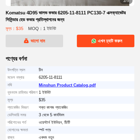
2/5
Komatsu 4D95 ভালভ কভার 6205-11-8111 PC130-7 এক্সক্যাভেটর
সিলিন্ডার হেড কভার প্রতিস্থাপনের জন্য
মূল্য：$35
MOQ：1 ইউনিট
ভালো দাম
এখন চ্যাট করুন
পণ্যের বর্ণনা
উৎপত্তি স্থল
চীন
মডেল নম্বার
6205-11-8111
নথি
Minshun Product Catalog.pdf
ন্যূনতম চাহিদার পরিমাণ
1 ইউনিট
মূল্য
$35
প্যাকেজিং বিবরণ
শক্ত কাগজ প্যাকেজিং
ডেলিভারি সময়
3 থেকে 5 কার্যদিবস
পরিশোধের শর্ত
ওয়েস্টার্ন ইউনিয়ন, টি/টি
যোগানের ক্ষমতা
স্পট পণ্য
রাজ্য
একদম নতুন