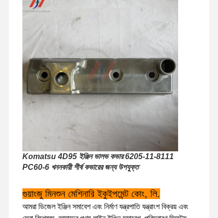
Komatsu 4D95 ইঞ্জিন ভালভ কভার 6205-11-8111
PC60-6 খননকারী শীর্ষ কভারের জন্য উপযুক্ত
বাড়ি
পণ্য
ভিআর শো
আমাদের সম্বন্ধে
গুয়াংজু মিনশুন মেশিনারি ইকুইপমেন্ট কোং, লি.
আমরা ডিজেল ইঞ্জিন সমাবেশ এবং নির্মাণ যন্ত্রপাতি যন্ত্রাংশ বিক্রয় এবং