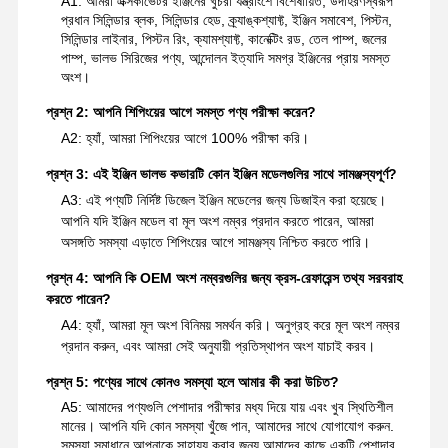
A1: আমরা এক্সকাভেটর ইঞ্জিনের খুচরা যন্ত্রাংশে বিশেষায়িত, উদাহরণস্বরূপ
প্রধান সিলিন্ডার ব্লক, সিলিন্ডার হেড, ক্র্যাঙ্কশ্যাফ্ট, ইঞ্জিন সমাবেশ, পিস্টন,
সিলিন্ডার লাইনার, পিস্টন রিং, ক্যামশ্যাফ্ট, কানেক্টিং রড, তেল পাম্প, জলের
পাম্প, ভালভ সিরিজের পণ্য, আন্দোলন ইত্যাদি সমগ্র ইঞ্জিনের প্রায় সমস্ত
অংশ।
প্রশ্ন 2: আপনি শিপিংয়ের আগে সমস্ত পণ্য পরীক্ষা করেন?
A2: হ্যাঁ, আমরা শিপিংয়ের আগে 100% পরীক্ষা করি।
প্রশ্ন 3: এই ইঞ্জিন ভালভ কভারটি কোন ইঞ্জিন মডেলগুলির সাথে সামঞ্জস্যপূর্ণ?
A3: এই পণ্যটি নির্দিষ্ট ডিজেল ইঞ্জিন মডেলের জন্য ডিজাইন করা হয়েছে।
আপনি যদি ইঞ্জিন মডেল বা মূল অংশ নম্বর প্রদান করতে পারেন, আমরা
অসঙ্গতি সমস্যা এড়াতে শিপিংয়ের আগে সামঞ্জস্য নিশ্চিত করতে পারি।
প্রশ্ন 4: আপনি কি OEM অংশ নম্বরগুলির জন্য ক্রস-রেফারেন্স তথ্য সরবরাহ
করতে পারেন?
A4: হ্যাঁ, আমরা মূল অংশ বিনিময় সমর্থন করি। অনুগ্রহ করে মূল অংশ নম্বর
প্রদান করুন, এবং আমরা সেই অনুযায়ী প্রতিস্থাপন অংশ যাচাই করব।
প্রশ্ন 5: পণ্যের সাথে কোনও সমস্যা হলে আমার কী করা উচিত?
A5: আমাদের পণ্যগুলি পেশাদার পরীক্ষার মধ্য দিয়ে যায় এবং খুব স্থিতিশীল
মানের। আপনি যদি কোন সমস্যা খুঁজে পান, আমাদের সাথে যোগাযোগ করুন.
সমস্যা সমাধানে আপনাকে সাহায্য করার জন্য আমাদের কাছে একটি পেশাদার