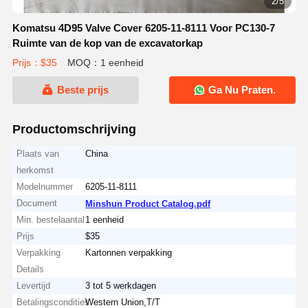
2/5
Komatsu 4D95 Valve Cover 6205-11-8111 Voor PC130-7
Ruimte van de kop van de excavatorkap
Prijs：$35
MOQ：1 eenheid
Beste prijs
Ga Nu Praten.
Productomschrijving
Plaats van
China
herkomst
Modelnummer
6205-11-8111
Document
Minshun Product Catalog.pdf
Min. bestelaantal
1 eenheid
Prijs
$35
Verpakking
Kartonnen verpakking
Details
Levertijd
3 tot 5 werkdagen
Betalingscondities
Western Union,T/T