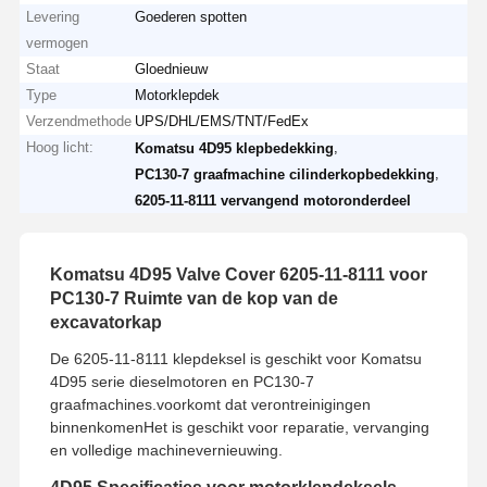
Levering
Goederen spotten
vermogen
Staat
Gloednieuw
Type
Motorklepdek
Verzendmethode
UPS/DHL/EMS/TNT/FedEx
Hoog licht:
,
Komatsu 4D95 klepbedekking
,
PC130-7 graafmachine cilinderkopbedekking
6205-11-8111 vervangend motoronderdeel
Komatsu 4D95 Valve Cover 6205-11-8111 voor
PC130-7 Ruimte van de kop van de
excavatorkap
De 6205-11-8111 klepdeksel is geschikt voor Komatsu
4D95 serie dieselmotoren en PC130-7
graafmachines.voorkomt dat verontreinigingen
binnenkomenHet is geschikt voor reparatie, vervanging
en volledige machinevernieuwing.