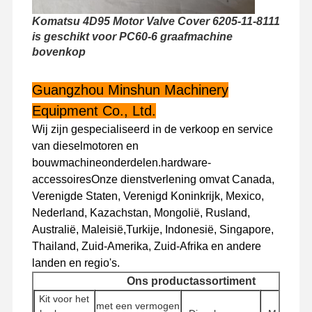
Komatsu 4D95 Motor Valve Cover 6205-11-8111
is geschikt voor PC60-6 graafmachine
Fabriekstour
Kwaliteitscont
Neem
Nieuws
bovenkop
Role
Contact Met
Ons Op
Guangzhou Minshun Machinery
Equipment Co., Ltd.
Wij zijn gespecialiseerd in de verkoop en service
Gevallen
van dieselmotoren en
bouwmachineonderdelen.hardware-
accessoiresOnze dienstverlening omvat Canada,
Perkins Engine
Verenigde Staten, Verenigd Koninkrijk, Mexico,
Yanmar Motor
Nederland, Kazachstan, Mongolië, Rusland,
Australië, Maleisië,Turkije, Indonesië, Singapore,
Kubota-motor
Thailand, Zuid-Amerika, Zuid-Afrika en andere
landen en regio's.
Motor van de Isuzu
Ons productassortiment
Kit voor het
Cummins -motor
met een vermogen