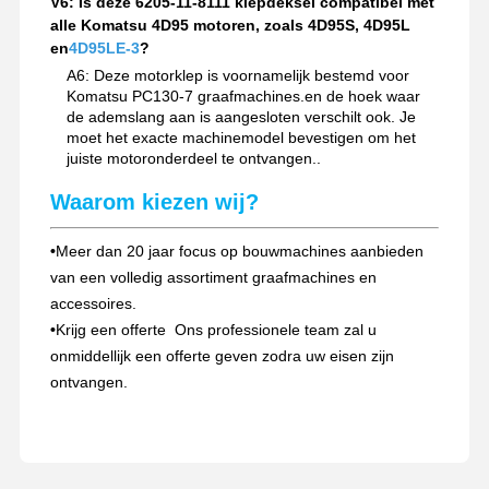
V6: Is deze 6205-11-8111 klepdeksel compatibel met
alle Komatsu 4D95 motoren, zoals 4D95S, 4D95L
en
4D95LE-3
?
A6: Deze motorklep is voornamelijk bestemd voor
Komatsu PC130-7 graafmachines.en de hoek waar
de ademslang aan is aangesloten verschilt ook. Je
moet het exacte machinemodel bevestigen om het
juiste motoronderdeel te ontvangen..
Waarom kiezen wij?
•
Meer dan 20 jaar focus op bouwmachines aanbieden
van een volledig assortiment graafmachines en
accessoires.
•
Krijg een offerte ️ Ons professionele team zal u
onmiddellijk een offerte geven zodra uw eisen zijn
ontvangen.