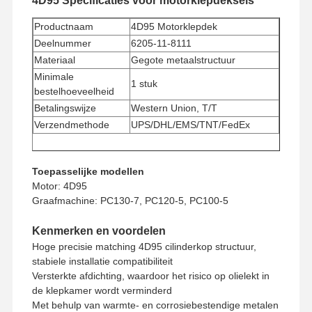
4D95 Specificaties voor motorklepdeksels
Productnaam
4D95 Motorklepdek
Deelnummer
6205-11-8111
Materiaal
Gegote metaalstructuur
Minimale
1 stuk
bestelhoeveelheid
Betalingswijze
Western Union, T/T
Verzendmethode
UPS/DHL/EMS/TNT/FedEx
Toepasselijke modellen
Motor: 4D95
Graafmachine: PC130-7, PC120-5, PC100-5
Kenmerken en voordelen
Hoge precisie matching 4D95 cilinderkop structuur,
stabiele installatie compatibiliteit
Versterkte afdichting, waardoor het risico op olielekt in
de klepkamer wordt verminderd
Met behulp van warmte- en corrosiebestendige metalen