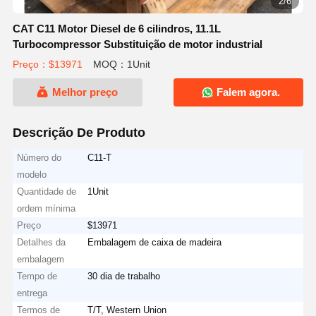
3/6
CAT C11 Motor Diesel de 6 cilindros, 11.1L
Turbocompressor Substituição de motor industrial
Preço：$13971
MOQ：1Unit
Melhor preço
Falem agora.
Descrição De Produto
Número do
C11-T
modelo
Quantidade de
1Unit
ordem mínima
Preço
$13971
Detalhes da
Embalagem de caixa de madeira
embalagem
Tempo de
30 dia de trabalho
entrega
Termos de
T/T, Western Union