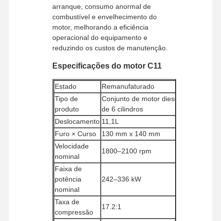
arranque, consumo anormal de
combustível e envelhecimento do
motor, melhorando a eficiência
operacional do equipamento e
reduzindo os custos de manutenção.
Especificações do motor C11
Estado
Remanufaturado
Tipo de
Conjunto de motor diesel
produto
de 6 cilindros
Deslocamento
11,1L
Furo × Curso
130 mm x 140 mm
Velocidade
1800–2100 rpm
nominal
Faixa de
potência
242–336 kW
nominal
Para Casa
Produtos
Show De RV
Sobre Nós
Taxa de
17.2:1
compressão