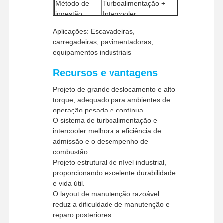
Método de
Turboalimentação +
ingestão
Intercooler
Método de
Visita À
Controle De
Contacte-
Notícias
Injeção direta
Aplicações: Escavadeiras,
Fábrica
Combustão
Qualidade
Nos
carregadeiras, pavimentadoras,
Método de
equipamentos industriais
Resfriamento a água
resfriamento
Recursos e vantagens
Quantidade
mínima de
1 peça
Projeto de grande deslocamento e alto
pedido
Casos
torque, adequado para ambientes de
Métodos de
operação pesada e contínua.
União Ocidental, T/T
pagamento
O sistema de turboalimentação e
Perkins Engine
Métodos de
intercooler melhora a eficiência de
UPS/DHL/EMS/TNT/FedEx
envio
admissão e o desempenho de
Motor Yanmar
combustão.
Projeto estrutural de nível industrial,
Motor Kubota
proporcionando excelente durabilidade
e vida útil.
Motor Isuzu
O layout de manutenção razoável
reduz a dificuldade de manutenção e
Motor Cummins
reparo posteriores.