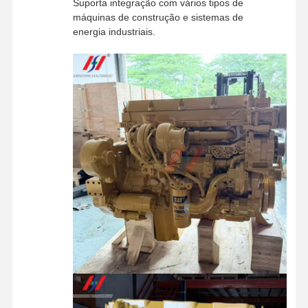
Suporta integração com vários tipos de
motor a diesel
máquinas de construção e sistemas de
energia industriais.
Motor de MITSUBISHI
Motor de escavadeira
jogo da reconstrução do motor
Bomba de injecção
Conjunto do turbocompressor
Outras Peças do Motor
Sistema de controlo eletrônico
componentes elétricos do motor
Sistema de combustível do motor
Peças Hidráulicas de Escavadeira