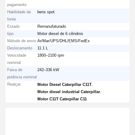
pagamento
Habilidade da
bens spot
fonte
Estado
Remanufaturado
tipo
Motor diesel de 6 cilindros
Método de envio
Ar/Mar/UPS/DHL/EMS/FedEx
Deslocamento
11.1 L
Velocidade
1800–2100 rpm
nominal
Faixa de
242–336 kW
potência nominal
Realçar:
,
Motor Diesel Caterpillar C11T
,
Motor diesel industrial Caterpillar
Motor C11T Caterpillar C11