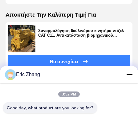
Αποκτήστε Την Καλύτερη Τιμή Για
Συναρμολόγηση 6κύλινδρου κινητήρα ντίζελ
CAT C11, Αντικατάσταση βιομηχανικού
κινητήρα στροβιλοσυμπιεστή 11,1 λίτρων
Να συνεχίσει
Eric Zhang
Συνιστώμενα Προϊόντα
3:52 PM
Good day, what product are you looking for?
Mini
6D170E
6D114 6-
6D102-7
Excavator
Κινητήρας
κύλινδρος
6κύλινδρο
N844LT
ανασκαφής
κινητήρας
κινητήρας