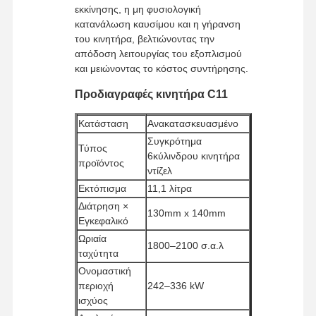
εκκίνησης, η μη φυσιολογική
κατανάλωση καυσίμου και η γήρανση
του κινητήρα, βελτιώνοντας την
απόδοση λειτουργίας του εξοπλισμού
και μειώνοντας το κόστος συντήρησης.
Προδιαγραφές κινητήρα C11
Κατάσταση
Ανακατασκευασμένο
Συγκρότημα
Τύπος
6κύλινδρου κινητήρα
προϊόντος
ντίζελ
Εκτόπισμα
11,1 λίτρα
Διάτρηση ×
130mm x 140mm
Εγκεφαλικό
Ωριαία
1800–2100 σ.α.λ
ταχύτητα
Ονομαστική
Αρχική
Προϊόντα
Εκπομπή VR
Σχετικά Με
Σελίδα
Εμάς
περιοχή
242–336 kW
ισχύος