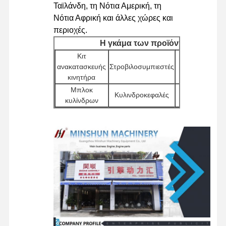
Ταϊλάνδη, τη Νότια Αμερική, τη
Νότια Αφρική και άλλες χώρες και
περιοχές.
Η γκάμα των προϊόντων μας
Κιτ
Αντλίες
Ε
ανακατασκευής
Στροβιλοσυμπιεστές
ντίζελ
κ
κινητήρα
κινητήρα
Μπλοκ
Αντλίες
Κυλινδροκεφαλές
κυλίνδρων
Νερού
Άλλα
Εκ
Μίζες
Φίλτρα
αξεσουάρ
Υδ
κινητήρα
Εξ
Ταξιδιωτικές
Περιστρεφόμενα
π
Βαλβίδες Διανομέα
συνελεύσεις
εξαρτήματα
κ
μηχανών
εξ