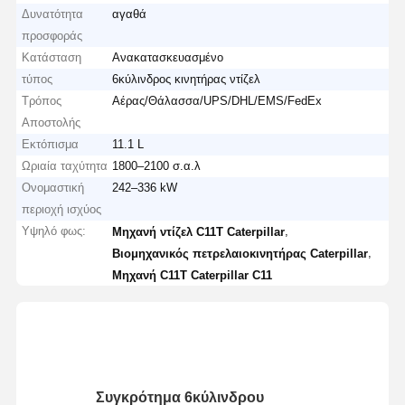
Δυνατότητα
αγαθά
προσφοράς
Κατάσταση
Ανακατασκευασμένο
τύπος
6κύλινδρος κινητήρας ντίζελ
Τρόπος
Αέρας/Θάλασσα/UPS/DHL/EMS/FedEx
Αποστολής
Εκτόπισμα
11.1 L
Ωριαία ταχύτητα
1800–2100 σ.α.λ
Ονομαστική
242–336 kW
περιοχή ισχύος
Υψηλό φως:
,
Μηχανή ντίζελ C11T Caterpillar
,
Βιομηχανικός πετρελαιοκινητήρας Caterpillar
Μηχανή C11T Caterpillar C11
Συγκρότημα 6κύλινδρου