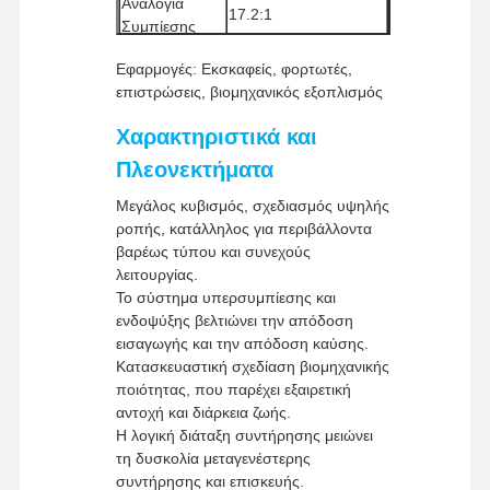
Αναλογία
17.2:1
Συμπίεσης
Μέθοδος
Turbocharging +
Εφαρμογές: Εκσκαφείς, φορτωτές,
πρόσληψης
Intercooling
Επισκέψεις
Έλεγχος
Επικοινωνήσ
Ειδήσεις
επιστρώσεις, βιομηχανικός εξοπλισμός
Στο
Ποιότητας
Τε Μαζί Μας
Μέθοδος
Άμεση ένεση
Εργοστάσιο
Καύσης
Χαρακτηριστικά και
Μέθοδος
Υδροψύξη
Πλεονεκτήματα
Ψύξης
Ελάχιστη
Μεγάλος κυβισμός, σχεδιασμός υψηλής
ποσότητα
1 τεμάχιο
ροπής, κατάλληλος για περιβάλλοντα
Υποθέσεις
παραγγελίας
βαρέως τύπου και συνεχούς
λειτουργίας.
Τρόποι
Western Union, T/T
Το σύστημα υπερσυμπίεσης και
Πληρωμής
Μηχανή Perkins
ενδοψύξης βελτιώνει την απόδοση
Μέθοδοι
UPS / DHL / EMS /
εισαγωγής και την απόδοση καύσης.
Μηχανή Yanmar
Αποστολής
TNT / FedEx
Κατασκευαστική σχεδίαση βιομηχανικής
ποιότητας, που παρέχει εξαιρετική
Μηχανή Kubota
αντοχή και διάρκεια ζωής.
Η λογική διάταξη συντήρησης μειώνει
Μηχανή Isuzu
τη δυσκολία μεταγενέστερης
συντήρησης και επισκευής.
Κινητήρας Cummins