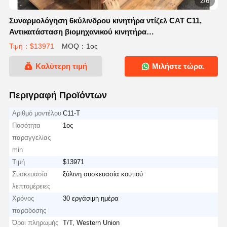
3/6
Συναρμολόγηση 6κύλινδρου κινητήρα ντίζελ CAT C11,
Αντικατάσταση βιομηχανικού κινητήρα
στροβιλοσυμπιεστή 11,1 λίτρων
Τιμή：$13971
MOQ：1ος
Καλύτερη τιμή
Μιλήστε τώρα.
Περιγραφή Προϊόντων
Αριθμό μοντέλου
C11-T
Ποσότητα
1ος
παραγγελίας
min
Τιμή
$13971
Συσκευασία
ξύλινη συσκευασία κουτιού
λεπτομέρειες
Χρόνος
30 εργάσιμη ημέρα
παράδοσης
Όροι πληρωμής
T/T, Western Union