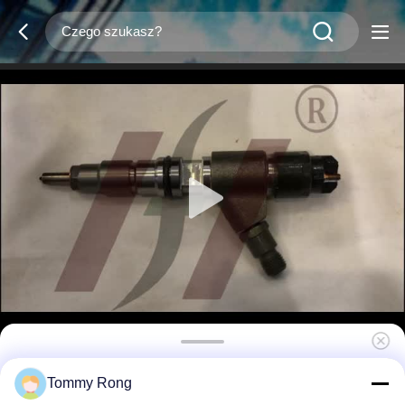
449-3315 Wtryskiwacz paliwa dla silników
Tommy Rong
Cat C4.4