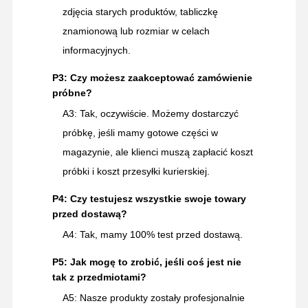
klimatyzacji, siedzenie,
zdjęcia starych produktów, tabliczkę
pasy bezpieczeństwa,
pedały
znamionową lub rozmiar w celach
informacyjnych.
Wysięgnik, ramię, łyżka,
zęby łyżki, zęby boczne,
P3: Czy możesz zaakceptować zamówienie
Urządzenia
ostrze tnące, płyty
próbne?
robocze
wzmacniające, zespoły
A3: Tak, oczywiście. Możemy dostarczyć
korbowodów, sworznie,
tuleje
próbkę, jeśli mamy gotowe części w
magazynie, ale klienci muszą zapłacić koszt
próbki i koszt przesyłki kurierskiej.
P4: Czy testujesz wszystkie swoje towary
przed dostawą?
A4: Tak, mamy 100% test przed dostawą.
P5: Jak mogę to zrobić, jeśli coś jest nie
tak z przedmiotami?
A5: Nasze produkty zostały profesjonalnie