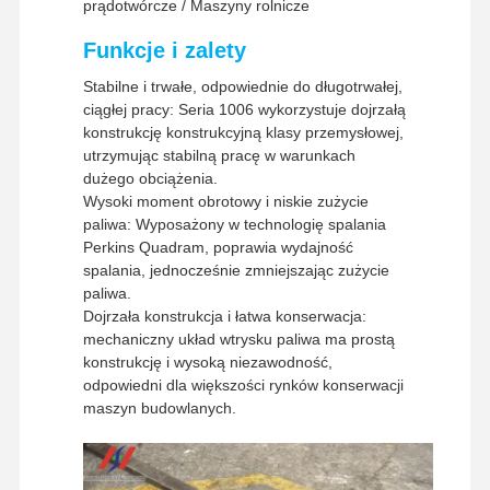
prądotwórcze / Maszyny rolnicze
Metody wysyłki
UPS/DHL/EMS/TNT/FedEx
Funkcje i zalety
Stabilne i trwałe, odpowiednie do długotrwałej,
ciągłej pracy: Seria 1006 wykorzystuje dojrzałą
konstrukcję konstrukcyjną klasy przemysłowej,
utrzymując stabilną pracę w warunkach
dużego obciążenia.
Wysoki moment obrotowy i niskie zużycie
paliwa: Wyposażony w technologię spalania
Perkins Quadram, poprawia wydajność
spalania, jednocześnie zmniejszając zużycie
paliwa.
Dojrzała konstrukcja i łatwa konserwacja:
mechaniczny układ wtrysku paliwa ma prostą
konstrukcję i wysoką niezawodność,
odpowiedni dla większości rynków konserwacji
maszyn budowlanych.
Strona
Produkty
Pokaz VR
O Nas
Główna