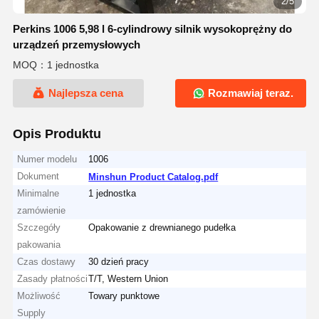
2/5
Perkins 1006 5,98 l 6-cylindrowy silnik wysokoprężny do
urządzeń przemysłowych
MOQ：1 jednostka
Najlepsza cena
Rozmawiaj teraz.
Opis Produktu
Numer modelu
1006
Dokument
Minshun Product Catalog.pdf
Minimalne
1 jednostka
zamówienie
Szczegóły
Opakowanie z drewnianego pudełka
pakowania
Czas dostawy
30 dzień pracy
Zasady płatności
T/T, Western Union
Możliwość
Towary punktowe
Supply