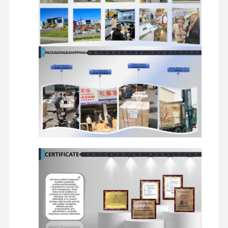
przewodów, przekaźnik,
bezpiecznik, przełącznik
Rama gąsienic,
urządzenie napinające,
płytki gąsienic, koło
napędowe, koło
napinające, rolka
Elementy
gąsienicy, rolka
podwozia
podtrzymująca
gąsienicę, reduktor
skoku, zestaw
przekładni, łożysko,
uszczelnienia olejowe
Filtr oleju, filtr oleju
napędowego, filtr
Filtry
hydrauliczny, filtr
powietrza, filtr paliwa
Zęby łyżki, zęby