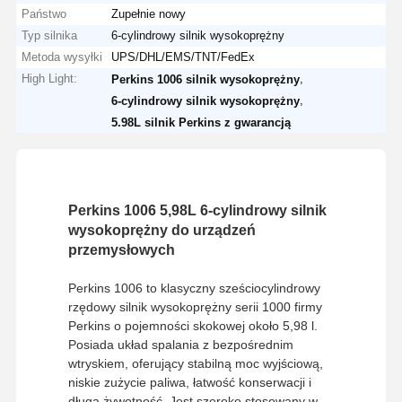
Państwo
Zupełnie nowy
Typ silnika
6-cylindrowy silnik wysokoprężny
Metoda wysyłki
UPS/DHL/EMS/TNT/FedEx
High Light:
,
Perkins 1006 silnik wysokoprężny
,
6-cylindrowy silnik wysokoprężny
5.98L silnik Perkins z gwarancją
Perkins 1006 5,98L 6-cylindrowy silnik
wysokoprężny do urządzeń
przemysłowych
Perkins 1006 to klasyczny sześciocylindrowy
rzędowy silnik wysokoprężny serii 1000 firmy
Perkins o pojemności skokowej około 5,98 l.
Posiada układ spalania z bezpośrednim
wtryskiem, oferujący stabilną moc wyjściową,
niskie zużycie paliwa, łatwość konserwacji i
długą żywotność. Jest szeroko stosowany w