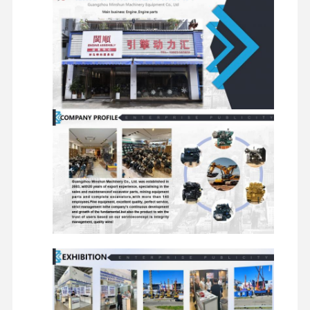
Główna pompa
hydrauliczna, pompa
zębata, pompa o
zmiennej wydajności,
siłownik wysięgnika,
siłownik ramienia,
Układy
siłownik łyżki, zawór
hydrauliczne
wielodrogowy, zawór
nadmiarowy, silnik
jezdny, silnik obrotu,
zbiornik oleju
hydraulicznego, filtr
oleju hydraulicznego,
orurowanie
ECU, moduł sterujący,
ciśnienie, temperatura,
czujniki położenia,
Elementy
akumulator, rozrusznik,
elektroniczne
generator, wiązka