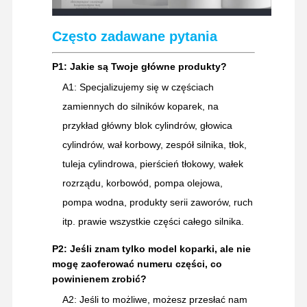
boczne, ostrza tnące,
Części
sworznie, tuleje, O-ringi,
zużywalne
uszczelnienia olejowe,
Często zadawane pytania
uszczelnienia
hydrauliczne
P1: Jakie są Twoje główne produkty?
A1: Specjalizujemy się w częściach
Gąsienice gumowe,
Elementy
uszczelki gumowe,
zamiennych do silników koparek, na
gumowe
amortyzatory gumowe,
przykład główny blok cylindrów, głowica
orurowanie gumowe
cylindrów, wał korbowy, zespół silnika, tłok,
Przekładnie jezdne,
tuleja cylindrowa, pierścień tłokowy, wałek
Elementy
przekładnie redukcyjne,
rozrządu, korbowód, pompa olejowa,
przekładni
wieńce zębate obrotu,
pompa wodna, produkty serii zaworów, ruch
zestawy zębate
itp. prawie wszystkie części całego silnika.
Dźwignie sterujące,
P2: Jeśli znam tylko model koparki, ale nie
uchwyty sterujące,
mogę zaoferować numeru części, co
tablica przyrządów,
powinienem zrobić?
Elementy
wyświetlacz, system
kabiny
alarmowy, system
A2: Jeśli to możliwe, możesz przesłać nam