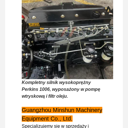
Wycieczka
Kontrola
Skontaktuj
Aktualności
Po Fabryce
Jakości
Się Z Nami
Sprawy
Silnik Perkinsa
Kompletny silnik wysokoprężny
Silnik Yanmar
Perkins 1006, wyposażony w pompę
wtryskową i filtr oleju.
Silnik Kubota
Guangzhou Minshun Machinery
Silnik Isuzu
Equipment Co., Ltd.
Silnik CUMMINS
Specjalizujemy się w sprzedaży i