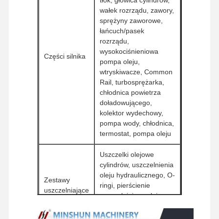
wałek rozrządu, zawory,
części zamienne do koparek
sprężyny zaworowe,
łańcuch/pasek
rozrządu,
wysokociśnieniowa
Części silnika
pompa oleju,
wtryskiwacze, Common
Rail, turbosprężarka,
chłodnica powietrza
doładowującego,
kolektor wydechowy,
pompa wody, chłodnica,
termostat, pompa oleju
Uszczelki olejowe
cylindrów, uszczelnienia
oleju hydraulicznego, O-
Zestawy
ringi, pierścienie
uszczelniające
uszczelniające olej,
uszczelki, podkładki
uszczelniające