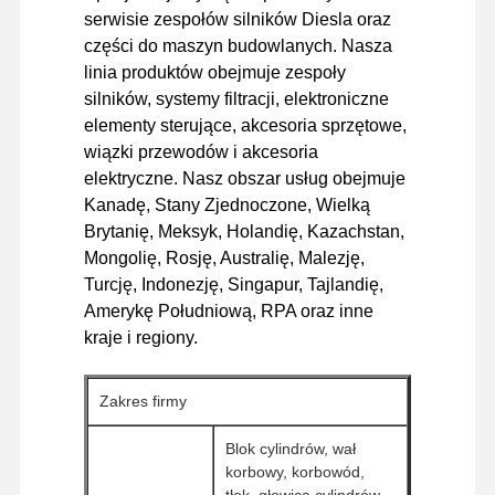
serwisie zespołów silników Diesla oraz
Silnik Diesla
części do maszyn budowlanych. Nasza
linia produktów obejmuje zespoły
Silnik Mitsubishi
silników, systemy filtracji, elektroniczne
Silnik koparki
elementy sterujące, akcesoria sprzętowe,
wiązki przewodów i akcesoria
zestaw do regeneracji silnika
elektryczne. Nasz obszar usług obejmuje
Kanadę, Stany Zjednoczone, Wielką
Pompa wtryskowa
Brytanię, Meksyk, Holandię, Kazachstan,
Mongolię, Rosję, Australię, Malezję,
Zestaw turbosprężarki
Turcję, Indonezję, Singapur, Tajlandię,
Pozostałe części silników
Amerykę Południową, RPA oraz inne
kraje i regiony.
Elektroniczny system sterowania
elementy elektryczne silnika
Zakres firmy
Układ paliwowy silnika
Blok cylindrów, wał
korbowy, korbowód,
Części hydrauliczne koparki
tłok, głowica cylindrów,