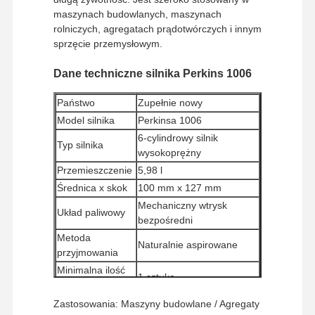
maszynach budowlanych, maszynach
rolniczych, agregatach prądotwórczych i innym
sprzęcie przemysłowym.
Dane techniczne silnika Perkins 1006
Państwo
Zupełnie nowy
Model silnika
Perkinsa 1006
6-cylindrowy silnik
Typ silnika
wysokoprężny
Przemieszczenie
5,98 l
Średnica x skok
100 mm x 127 mm
Mechaniczny wtrysk
Układ paliwowy
bezpośredni
Metoda
Naturalnie aspirowane
przyjmowania
Minimalna ilość
1 sztuka
zamówienia
Metody płatności
Western Union, T/T
Zastosowania: Maszyny budowlane / Agregaty