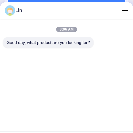
계속하다
Lin
추천된 제품
3:06 AM
Good day, what product are you looking for?
페킨스 1506D-
4기통 페킨스
퍼킨스 403D-
퍼킨스 403D
E88TA 6기통
엔진 20.6 KW
11 3기통 디젤
15 3기통 
디젤 엔진
출력 페킨스
엔진 - 건설 기
엔진 1500r
261kw
404A-22 2.22L
계 파워트레인
13.5kw 산
2100rpm C9 산
1500 Rpm 정
전기 세트
최고의 가격
최고의 가격
최고의 가격
최고의 가
업용 엔진 교체
산속
부품
Desktop Site
홈
사이트맵
연락처
사이트 지도
개인정보 보호 정책