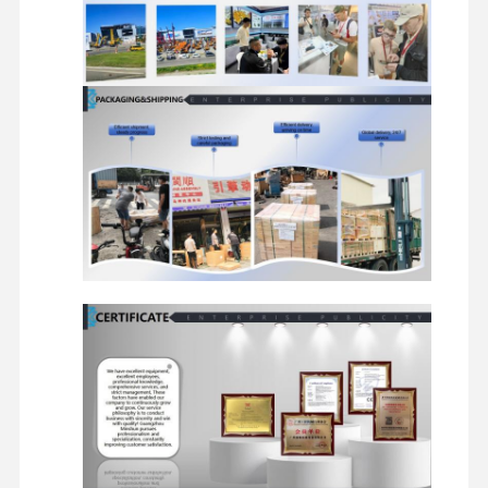
품
객
제어 레버, 제어 손잡이, 계기판, 디스
실
플레이 화면, 경보 시스템, 에어컨 시
부
스템, 좌석, 안전벨트, 페달
품
작
붐, 스틱, 버킷, 버킷 치아, 측면 치아,
동
컷어 블레이드, 강화판, 연결 막대기,
장
핀, 부싱
치