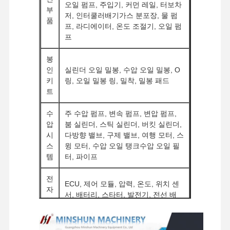
오일 펌프, 주입기, 커먼 레일, 터보차
디젤 엔진
부
저, 인터쿨러배기가스 분포장, 물 펌
품
프, 라디에이터, 온도 조절기, 오일 펌
미츠비시 엔진
프
굴삭기 엔진
봉
인
실린더 오일 밀봉, 수압 오일 밀봉, O
엔진은 장비를 재건합니다
키
링, 오일 밀봉 링, 밀착, 밀봉 패드
트
인젝션 펌프
수
주 수압 펌프, 변속 펌프, 변압 펌프,
터보 차저 조립체
압
붐 실린더, 스틱 실린더, 버킷 실린더,
시
다방향 밸브, 구제 밸브, 여행 모터, 스
다른 엔진 부품
스
윙 모터, 수압 오일 탱크수압 오일 필
템
터, 파이프
전자 제어 시스템
전
엔진 전기 부품
ECU, 제어 모듈, 압력, 온도, 위치 센
자
서, 배터리, 스타터, 발전기, 전선 배
부
엔진 연료 시스템
열, 릴레이, 피지, 스위치
품
굴삭기 유압 부품