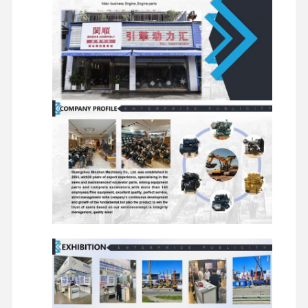
하
트랙 프레임, 튼튼 장치, 트랙 신발, 드
차
라이브 휠, 레이더 휠, 트랙 롤러, 트랙
굴착기 예비 부품
부
지원 롤러, 여행 감소기, 기어 세트, 베
품
어링, 오일 밀폐
필
오일 필터, 디젤 필터, 수압 필터, 공기
터
필터, 연료 필터
착
용
칸톱, 옆톱, 컷어 블레이드, 핀, 부싱,
부
오링, 오일 밀봉, 수압 밀봉
품
고
무
고무 트랙, 고무 밀폐, 고무 충격 흡수
부
기, 고무 파이프
품
장
비
횡단거래용 기어, 축소용 기어, 회전
부
용 기어 링, 기어 세트