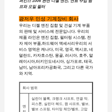
퍼킨스 1006 완전 디젤 엔진, 연료 주입 펌
프와 오일 필터
광저우 민성 기계장비 회사
공장 투어
품질 관리
저희와 연락
뉴스
우리는 디젤 엔진 집합 및 건설 기계 부품
의 판매 및 서비스에 전문입니다. 우리의
제품 라인은 엔진 집합, 필터링 시스템, 전
자 제어 부품,하드웨어 액세서리우리의 서
비스 영역은 캐나다, 미국, 영국, 멕시코, 네
사건
덜란드, 카자흐스탄, 몽골, 러시아, 호주, 말
레이시아,터키인도네시아, 싱가포르, 태국,
퍼킨스 엔진
남미, 남아프리카공화국, 그리고 다른 국가
와 지역.
얀마 엔진
쿠보타 엔진
회사 범위
이수즈 엔진
실린더 블록, 크랭크 샤프트, 연결 막,
피스톤, 실린더 헤드, 캠 샤프트, 밸브,
커민스 엔진
엔
밸브 스프링, 타이밍 체인/벨트, 고압
진