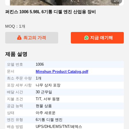
2/5
퍼킨스 1006 5.98L 6기통 디젤 엔진 산업용 장비
MOQ：1개
최고의 가격
지금 얘기해
제품 설명
모델 번호
1006
문서
Minshun Product Catalog.pdf
최소 주문 수량
1개
포장 세부 사항
나무 상자 포장
배달 시간
30 근무일
지불 조건
T/T, 서부 동맹
공급 능력
현물 상품
상태
아주 새로운
엔진 유형
6기통 디젤 엔진
배송 방법
UPS/DHL/EMS/TNT/페덱스