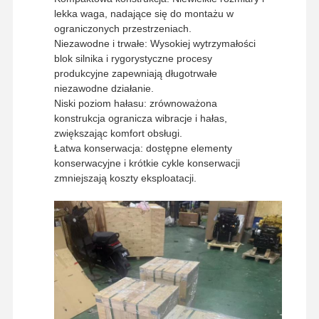
lekka waga, nadające się do montażu w
ograniczonych przestrzeniach.
Niezawodne i trwałe: Wysokiej wytrzymałości
Wycieczka
Kontrola
Skontaktuj
Aktualności
blok silnika i rygorystyczne procesy
Po Fabryce
Jakości
Się Z Nami
produkcyjne zapewniają długotrwałe
niezawodne działanie.
Niski poziom hałasu: zrównoważona
konstrukcja ogranicza wibracje i hałas,
zwiększając komfort obsługi.
Sprawy
Łatwa konserwacja: dostępne elementy
konserwacyjne i krótkie cykle konserwacji
zmniejszają koszty eksploatacji.
Silnik Perkinsa
Silnik Yanmar
Silnik Kubota
Silnik Isuzu
Silnik CUMMINS