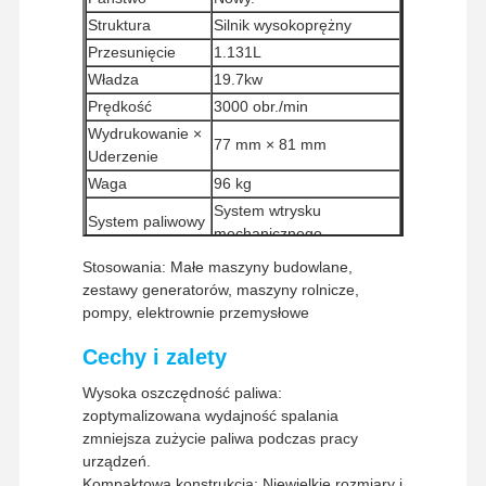
Struktura
Silnik wysokoprężny
Przesunięcie
1.131L
Władza
19.7kw
Prędkość
3000 obr./min
Wydrukowanie ×
77 mm × 81 mm
Uderzenie
Waga
96 kg
System wtrysku
System paliwowy
mechanicznego
Metoda
Stosowania: Małe maszyny budowlane,
Wydzielane naturalnie
przyjmowania
zestawy generatorów, maszyny rolnicze,
Minimalna ilość
pompy, elektrownie przemysłowe
1 sztukę
zamówienia
Cechy i zalety
Sposoby
Western Union, T/T
płatności
Wysoka oszczędność paliwa:
UPS / DHL / EMS / TNT /
zoptymalizowana wydajność spalania
Metody wysyłki
Strona
Produkty
Pokaz VR
O Nas
FedEx
zmniejsza zużycie paliwa podczas pracy
Główna
urządzeń.
Kompaktowa konstrukcja: Niewielkie rozmiary i