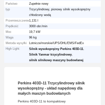
Państwo
Zupełnie nowy
typ
Trzycylindrowy, pionowy silnik wysokoprężny
chłodzony wodą
Przemieszczenie
1,131 l
Prędkość
3000 obr./min
Moc
19,7 kW
Waga
96 kg
Metoda wysyłki
Lotnicze/morskie/UPS/DHL/EMS/FedEx
High Light:
,
Silnik wysokoprężny Perkins 403D-11
,
Silnik Yanmar trzycylindrowy
silnik silnikowy maszyny budowlanej
Perkins 403D-11 Trzycylindrowy silnik
wysokoprężny - układ napędowy dla
małych maszyn budowlanych
Perkins 403D-11 to kompaktowy