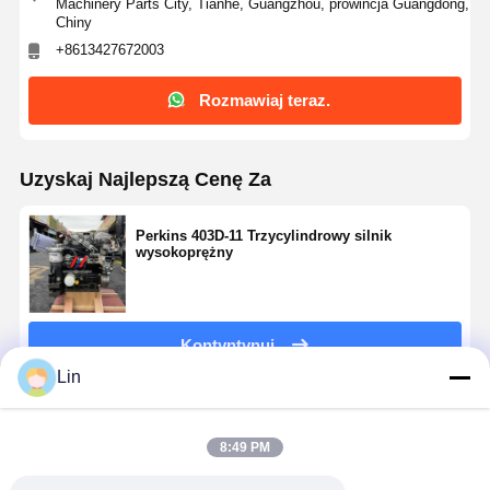
Machinery Parts City, Tianhe, Guangzhou, prowincja Guangdong,
Chiny
+8613427672003
Rozmawiaj teraz.
Uzyskaj Najlepszą Cenę Za
Perkins 403D-11 Trzycylindrowy silnik
wysokoprężny
Kontyntynuj
Lin
Polecane Produkty
8:49 PM