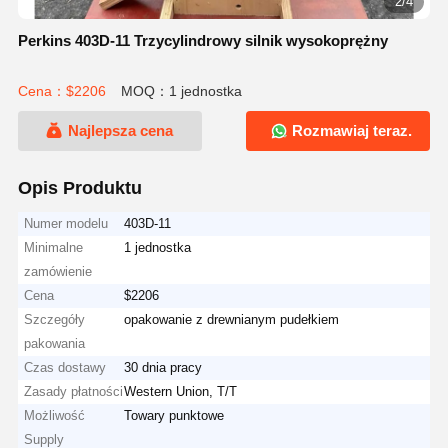
2/4
Perkins 403D-11 Trzycylindrowy silnik wysokoprężny
Cena：$2206
MOQ：1 jednostka
Najlepsza cena
Rozmawiaj teraz.
Opis Produktu
Numer modelu
403D-11
Minimalne
1 jednostka
zamówienie
Cena
$2206
Szczegóły
opakowanie z drewnianym pudełkiem
pakowania
Czas dostawy
30 dnia pracy
Zasady płatności
Western Union, T/T
Możliwość
Towary punktowe
Supply