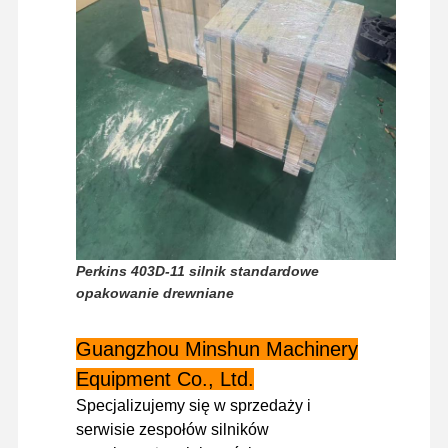
Silnik Diesla
Silnik Mitsubishi
Silnik koparki
zestaw do regeneracji silnika
Pompa wtryskowa
Zestaw turbosprężarki
Perkins 403D-11 silnik standardowe
Pozostałe części silników
opakowanie drewniane
Elektroniczny system sterowania
Guangzhou Minshun Machinery
elementy elektryczne silnika
Equipment Co., Ltd.
Układ paliwowy silnika
Specjalizujemy się w sprzedaży i
serwisie zespołów silników
Części hydrauliczne koparki