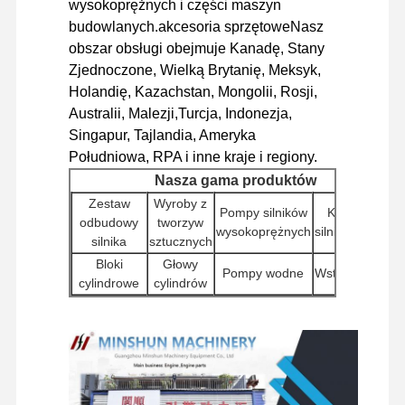
wysokoprężnych i części maszyn
budowlanych.akcesoria sprzętoweNasz
części zamienne do koparek
obszar obsługi obejmuje Kanadę, Stany
Zjednoczone, Wielką Brytanię, Meksyk,
Holandię, Kazachstan, Mongolii, Rosji,
Australii, Malezji,Turcja, Indonezja,
Singapur, Tajlandia, Ameryka
Południowa, RPA i inne kraje i regiony.
Nasza gama produktów
Zestaw
Wyroby z
Pompy silników
Kontrolery
odbudowy
tworzyw
wysokoprężnych
silników (ECU)
silnika
sztucznych
Bloki
Głowy
Pompy wodne
Wstrzykiwacze
cylindrowe
cylindrów
Pozostałe
Pompy
Silniki
Filtry
akcesoria do
hydrauliczne
starterowe
silników
do koparek
Komponenty
Zestawy
Komponenty
Wyniki
obracające
silników
podwozia i
badań
się
podróżowych
inne akcesoria